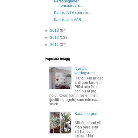
Personligheter i
hönsgården....
Känns INTE som vår....
Känns som VÅR......
►
2013
(87)
►
2012
(138)
►
2011
(37)
Populära inlägg
Nymålat
vardagsrum .....
Hallojj! Nu är det
äntligen färdigt!!!
Piffat och fixat
och nu är jag
nöjd. Ovan kan ni se en liten
tjuvtitt i spegeln, som min man
snick...
Kaos-morgon
.......
Alltså, ibland vill
man bara slita
sitt hår och
skrika!!! Nu