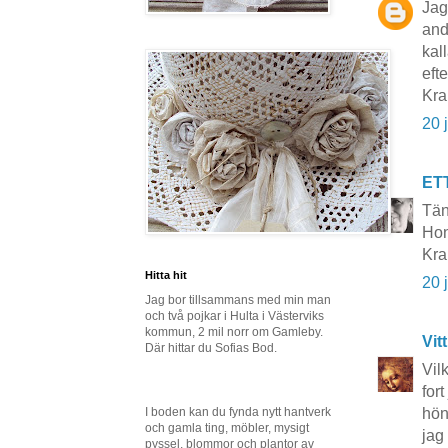
Jag
and
kall
efte
Kra
20 
ET
Tän
Hon
Kr
Hitta hit
20 
Jag bor tillsammans med min man
och två pojkar i Hulta i Västerviks
kommun, 2 mil norr om Gamleby.
Vit
Där hittar du Sofias Bod.
Vil
for
I boden kan du fynda nytt hantverk
hön
och gamla ting, möbler, mysigt
jag
pyssel, blommor och plantor av