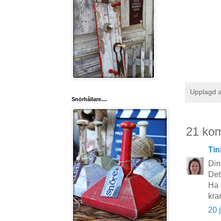
Upplagd 
Snörhållare....
21 ko
Tin
Din
Det
Ha 
kra
20 