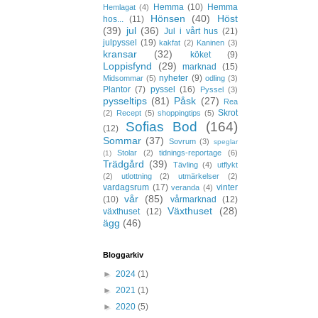
Hemma
(10)
Hemma
Hemlagat
(4)
Hönsen
(40)
Höst
hos...
(11)
(39)
jul
(36)
Jul i vårt hus
(21)
julpyssel
(19)
kakfat
(2)
Kaninen
(3)
kransar
(32)
köket
(9)
Loppisfynd
(29)
marknad
(15)
nyheter
(9)
Midsommar
(5)
odling
(3)
Plantor
(7)
pyssel
(16)
Pyssel
(3)
pysseltips
(81)
Påsk
(27)
Rea
Skrot
(2)
Recept
(5)
shoppingtips
(5)
Sofias Bod
(164)
(12)
Sommar
(37)
Sovrum
(3)
speglar
Stolar
(2)
tidnings-reportage
(6)
(1)
Trädgård
(39)
Tävling
(4)
utflykt
(2)
utlottning
(2)
utmärkelser
(2)
vardagsrum
(17)
vinter
veranda
(4)
vår
(85)
(10)
vårmarknad
(12)
Växthuset
(28)
växthuset
(12)
ägg
(46)
Bloggarkiv
►
2024
(1)
►
2021
(1)
►
2020
(5)