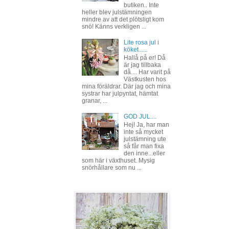
butiken.. Inte
heller blev julstämningen
mindre av att det plötsligt kom
snö! Känns verkligen ...
Lite rosa jul i
köket......
Hallå på er! Då
är jag tillbaka
då.... Har varit på
Västkusten hos
mina föräldrar. Där jag och mina
systrar har julpyntat, hämtat
granar, ...
GOD JUL....
Hej! Ja, har man
inte så mycket
julstämning ute
så får man fixa
den inne...eller
som här i växthuset. Mysig
snörhållare som nu ...