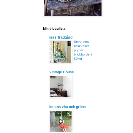
Min blogglista
Isas Trädgård
Återvunna
flaskvaser
pryder
brickbordet i
köket
Vintage House
lottens vita och gröna