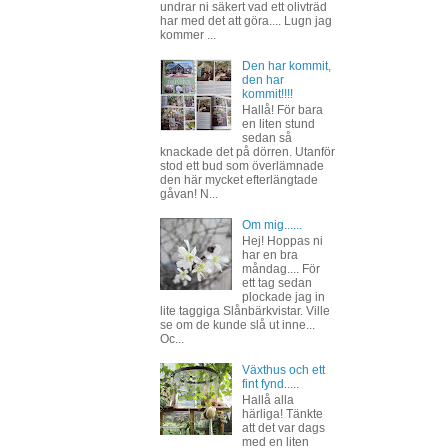
undrar ni säkert vad ett olivträd
har med det att göra.... Lugn jag
kommer ...
Den har kommit,
den har
kommit!!!!
Hallå! För bara
en liten stund
sedan så
knackade det på dörren. Utanför
stod ett bud som överlämnade
den här mycket efterlängtade
gåvan! N...
Om mig......
Hej! Hoppas ni
har en bra
måndag.... För
ett tag sedan
plockade jag in
lite taggiga Slånbärkvistar. Ville
se om de kunde slå ut inne...
Oc...
Växthus och ett
fint fynd.....
Hallå alla
härliga! Tänkte
att det var dags
med en liten