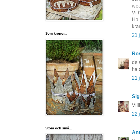
wee
Vi h
Ha 
kra
Som kronor...
21 
Ros
de 
ha 
21 
Sig
Vil
22 
Stora och små...
An