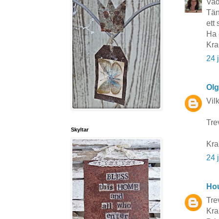
Vad
Tän
ett 
Ha 
Kr
24 
Ol
Vil
Tre
Skyltar
Kr
24 
Hou
Trev
Kra