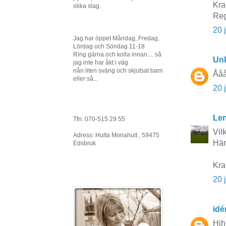
Kra
olika slag.
Reg
20 
Jag har öppet Måndag, Fredag,
Lördag och Söndag 11-18
Ring gärna och kolla innan.... så
Un
jag inte har åkt i väg
nån liten sväng och skjutsat barn
Ååå
eller så...
20 
Le
Tfn: 070-515 29 55
Vil
Adress: Hulta Monahult , 59475
Här
Edsbruk
Kra
20 
idé
Hih