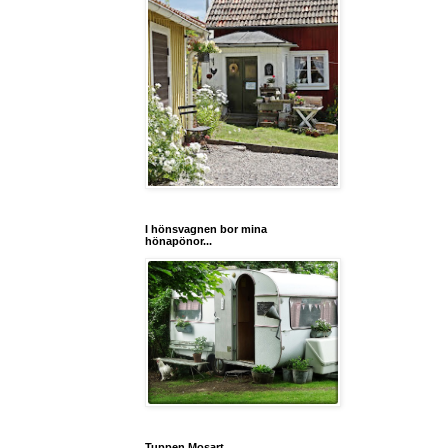
I hönsvagnen bor mina
hönapönor...
Tuppen Mosart