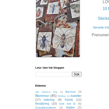
LOV
10 
Skick
Senaste inl
Prenumer
Leta i den här bloggen
Etiketter
Barnrum
(3)
alla hjärtans dag
(1)
Blommor
(85)
buketter
Bröllop
(1)
(17)
dukning
(9)
Familj
(12)
försäljning
(10)
Gott nytt år
(6)
Hallen
(7)
Gravdekorationer
(2)