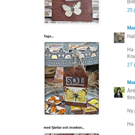
Brit
25 
Mar
Hall
Tags...
Ha 
Kra
27 
Mar
ÅHH
för
Ny 
Ha 
med fjärilar och insekter...