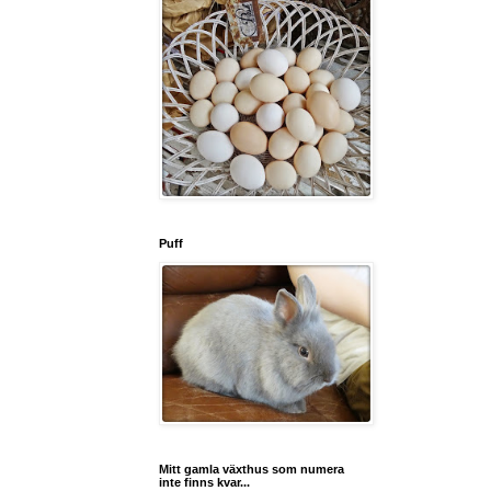
Puff
Mitt gamla växthus som numera
inte finns kvar...