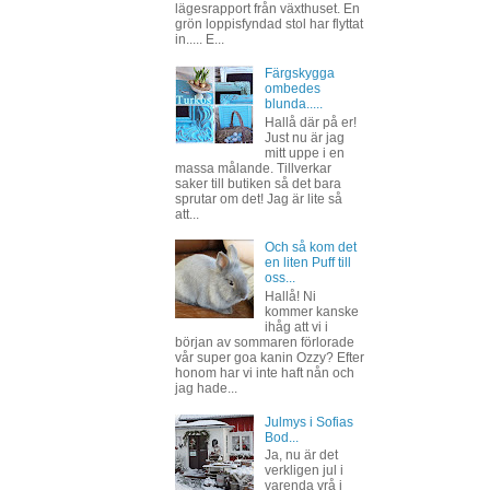
lägesrapport från växthuset. En
grön loppisfyndad stol har flyttat
in..... E...
Färgskygga
ombedes
blunda.....
Hallå där på er!
Just nu är jag
mitt uppe i en
massa målande. Tillverkar
saker till butiken så det bara
sprutar om det! Jag är lite så
att...
Och så kom det
en liten Puff till
oss...
Hallå! Ni
kommer kanske
ihåg att vi i
början av sommaren förlorade
vår super goa kanin Ozzy? Efter
honom har vi inte haft nån och
jag hade...
Julmys i Sofias
Bod...
Ja, nu är det
verkligen jul i
varenda vrå i