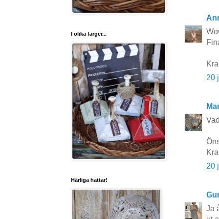
Ann
Wow
I olika färger...
Fina
Kra
20 
Mar
Vad
Öns
Kra
20 
Härliga hattar!
Gun
Ja 