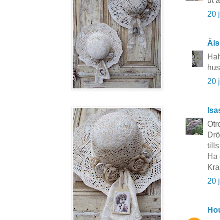
ut 
20 
Äls
Hah
hus
20 
Isa
Otr
Drö
til
Ha 
Kra
20 
Hou