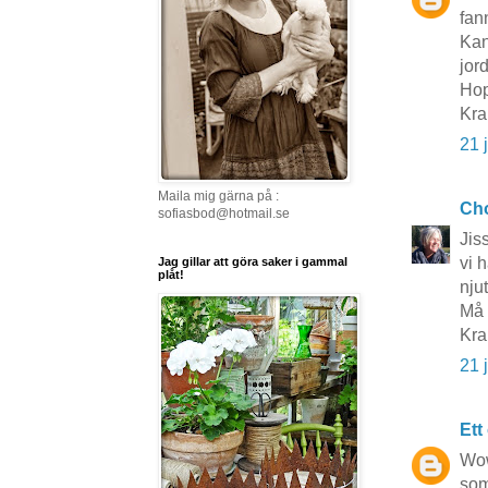
fan
Kan
jor
Hop
Kra
21 
Maila mig gärna på :
Cho
sofiasbod@hotmail.se
Jis
vi 
Jag gillar att göra saker i gammal
plåt!
njut
Må 
Kra
21 
Ett
Wow
som