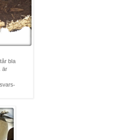
år bla
 är
svars-