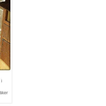
 i
säker