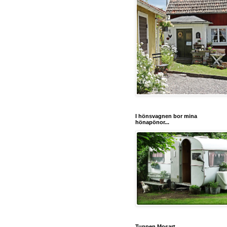
I hönsvagnen bor mina
hönapönor...
Tuppen Mosart