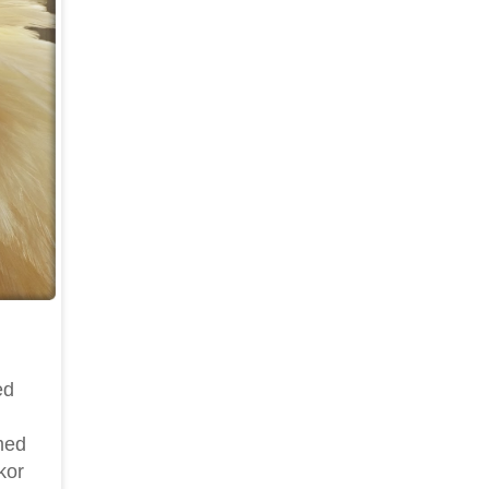
ed
med
kor