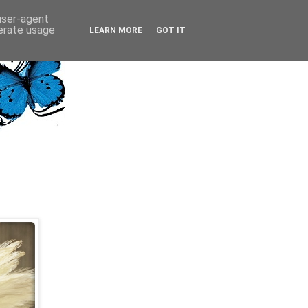
 user-agent
nerate usage
LEARN MORE
GOT IT