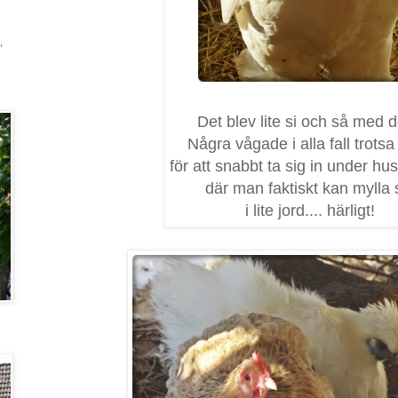
,
Det blev lite si och så med de
Några vågade i alla fall trots
för att snabbt ta sig in under h
där man faktiskt kan mylla 
i lite jord.... härligt!