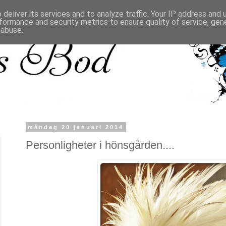
deliver its services and to analyze traffic. Your IP address and
formance and security metrics to ensure quality of service, ge
 abuse.
måndag 20 januari 2014
Personligheter i hönsgården....