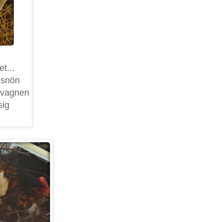
t...
a snön
usvagnen
sig