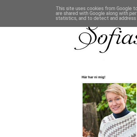
This site uses cookies from Google to 
are shared with Google along with per
statistics, and to detect and address
Här har ni mig!