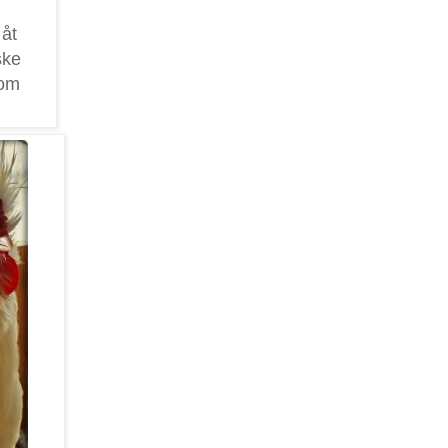
åt
ske
som