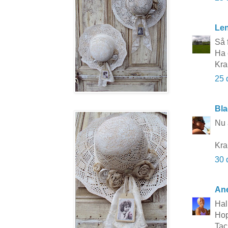
Le
Så 
Ha 
Kra
25 
Bla
Nu 
Kra
30 
Ane
Hal
Hop
Tac