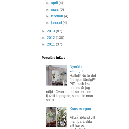
►
april
(4)
►
mars
(6)
►
februari
(4)
►
januari
(4)
►
2013
(87)
►
2012
(138)
►
2011
(37)
Populära inlägg
Nymålat
vardagsrum .....
Hallojj! Nu är det
äntligen färdigt!!!
Piffat och fixat
och nu är jag
nöjd. Ovan kan ni se en liten
tjuvtitt i spegeln, som min man
snick...
Kaos-morgon
.......
Alltså, ibland vill
man bara slita
sitt hår och