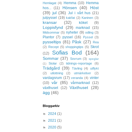
Hemma
(10)
Hemma
Hemlagat
(4)
Hönsen
(40)
Höst
hos...
(11)
(39)
jul
(36)
Jul i vårt hus
(21)
julpyssel
(19)
kakfat
(2)
Kaninen
(3)
kransar
(32)
köket
(9)
Loppisfynd
(29)
marknad
(15)
nyheter
(9)
Midsommar
(5)
odling
(3)
Plantor
(7)
pyssel
(16)
Pyssel
(3)
pysseltips
(81)
Påsk
(27)
Rea
Skrot
(2)
Recept
(5)
shoppingtips
(5)
Sofias Bod
(164)
(12)
Sommar
(37)
Sovrum
(3)
speglar
Stolar
(2)
tidnings-reportage
(6)
(1)
Trädgård
(39)
Tävling
(4)
utflykt
(2)
utlottning
(2)
utmärkelser
(2)
vardagsrum
(17)
vinter
veranda
(4)
vår
(85)
(10)
vårmarknad
(12)
Växthuset
(28)
växthuset
(12)
ägg
(46)
Bloggarkiv
►
2024
(1)
►
2021
(1)
►
2020
(5)