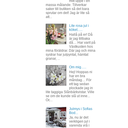
mitt uppe i en
massa målande. Tillverkar
saker till butiken så det bara
sprutar om det! Jag är lite så
att...
Lite rosa jul i
köket......
Hallå på er! Då
är jag tillbaka
då.... Har varit på
Västkusten hos
mina föräldrar. Där jag och mina
systrar har julpyntat, hämtat
granar, ...
Om mig......
Hej! Hoppas ni
har en bra
måndag.... För
ett tag sedan
plockade jag in
lite taggiga Slånbärkvistar. Ville
se om de kunde slå ut inne...
Oc...
Julmys i Sofias
Bod...
Ja, nu är det
verkligen jul i
varenda vrå i