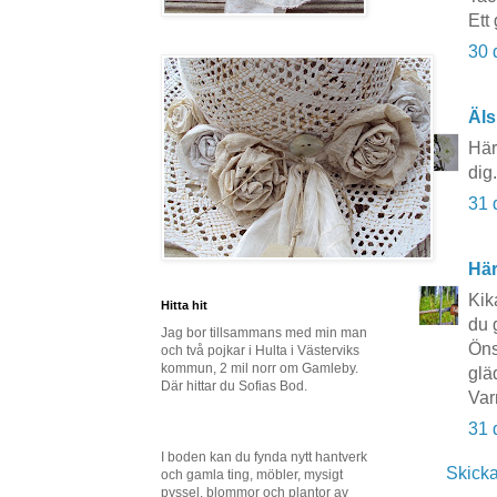
Ett 
30 
Äls
Här
dig
31 
Här
Kik
Hitta hit
du 
Jag bor tillsammans med min man
Öns
och två pojkar i Hulta i Västerviks
kommun, 2 mil norr om Gamleby.
glä
Där hittar du Sofias Bod.
Var
31 
I boden kan du fynda nytt hantverk
Skick
och gamla ting, möbler, mysigt
pyssel, blommor och plantor av