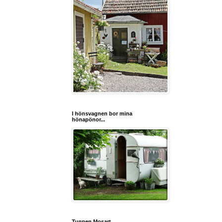
I hönsvagnen bor mina
hönapönor...
Tuppen Mosart