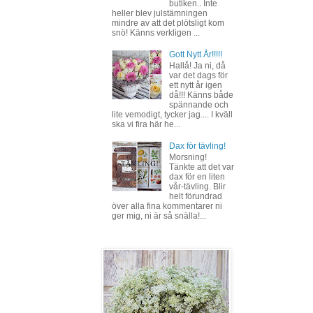
butiken.. Inte
heller blev julstämningen
mindre av att det plötsligt kom
snö! Känns verkligen ...
Gott Nytt År!!!!!
Hallå! Ja ni, då
var det dags för
ett nytt år igen
då!!! Känns både
spännande och
lite vemodigt, tycker jag.... I kväll
ska vi fira här he...
Dax för tävling!
Morsning!
Tänkte att det var
dax för en liten
vår-tävling. Blir
helt förundrad
över alla fina kommentarer ni
ger mig, ni är så snälla!...