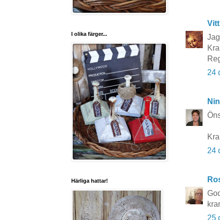
Vit
I olika färger...
Jag
Kra
Reg
24 
Nin
Öns
Kra
24 
Ros
Härliga hattar!
God
kra
25 