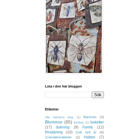
Leta i den här bloggen
Etiketter
Barnrum
(3)
alla hjärtans dag
(1)
Blommor
(85)
buketter
Bröllop
(1)
(17)
dukning
(9)
Familj
(12)
försäljning
(10)
Gott nytt år
(6)
Hallen
(7)
Gravdekorationer
(2)