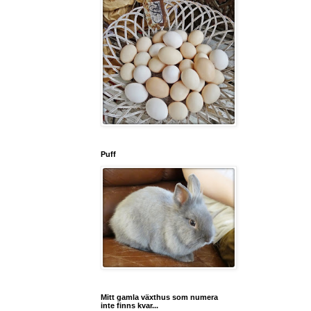
Puff
Mitt gamla växthus som numera
inte finns kvar...