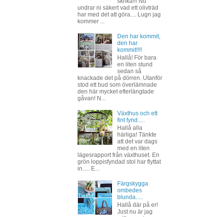
skrika!!! Nu
undrar ni säkert vad ett olivträd
har med det att göra.... Lugn jag
kommer ...
Den har kommit,
den har
kommit!!!!
Hallå! För bara
en liten stund
sedan så
knackade det på dörren. Utanför
stod ett bud som överlämnade
den här mycket efterlängtade
gåvan! N...
Växthus och ett
fint fynd.....
Hallå alla
härliga! Tänkte
att det var dags
med en liten
lägesrapport från växthuset. En
grön loppisfyndad stol har flyttat
in..... E...
Färgskygga
ombedes
blunda.....
Hallå där på er!
Just nu är jag