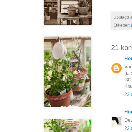
Upplagd 
Etiketter:
21 ko
Hou
Var
;).
GOD
Kra
22 
Hö
Det
22 