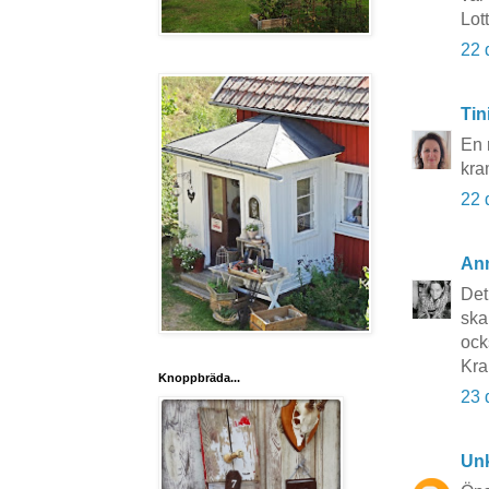
Lot
22 
Tin
En 
kra
22 
An
Det
ska
ock
Kr
Knoppbräda...
23 
Un