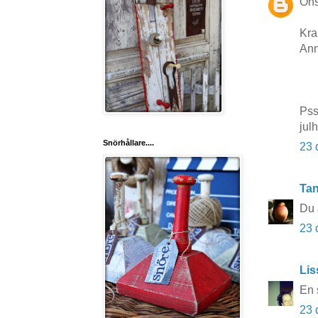
Öns
Kr
Ann
Pss
jul
Snörhållare....
23 
Tan
Du ä
23 
Lis
En 
23 