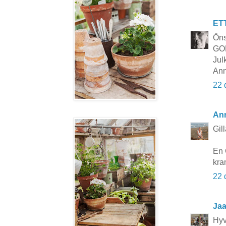
ET
Öns
GO
Jul
Ann
22 
Ann
Gil
En 
kra
22 
Ja
Hyv