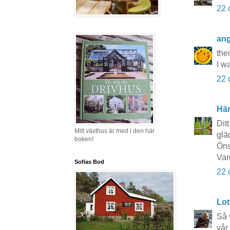
22 
ang
the
I w
22 
Här
Dit
Mitt växthus är med i den här
glä
boken!
Öns
Var
Sofias Bod
22 
Lot
Så 
vår