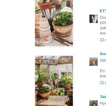
ET
Öns
GO
Jul
Ann
22 
Ann
Gil
En 
kra
22 
Ja
Hyv