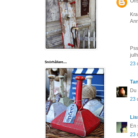
Öns
Kr
Ann
Pss
jul
Snörhållare....
23 
Tan
Du ä
23 
Lis
En 
23 