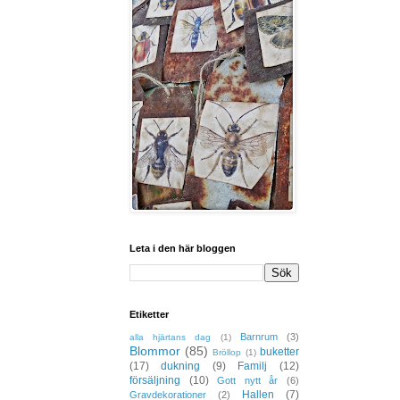
Leta i den här bloggen
Etiketter
Barnrum
(3)
alla hjärtans dag
(1)
Blommor
(85)
buketter
Bröllop
(1)
(17)
dukning
(9)
Familj
(12)
försäljning
(10)
Gott nytt år
(6)
Hallen
(7)
Gravdekorationer
(2)