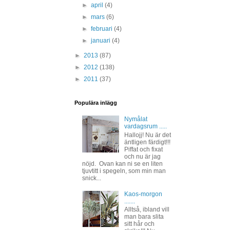
►
april
(4)
►
mars
(6)
►
februari
(4)
►
januari
(4)
►
2013
(87)
►
2012
(138)
►
2011
(37)
Populära inlägg
Nymålat
vardagsrum .....
Hallojj! Nu är det
äntligen färdigt!!!
Piffat och fixat
och nu är jag
nöjd. Ovan kan ni se en liten
tjuvtitt i spegeln, som min man
snick...
Kaos-morgon
.......
Alltså, ibland vill
man bara slita
sitt hår och