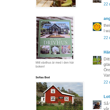
22 
ang
the
I w
22 
Här
Dit
Mitt växthus är med i den här
glä
boken!
Öns
Var
Sofias Bod
22 
Lot
Så 
vår