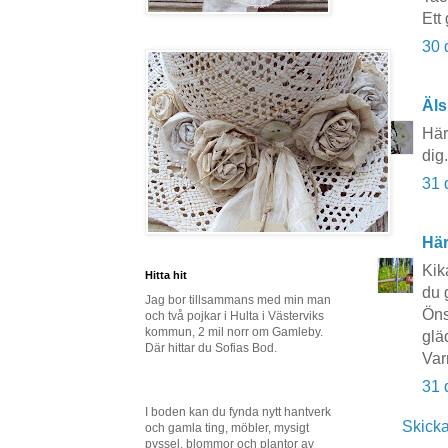
Ett 
30 
Äls
Här
dig
31 
Här
Kik
Hitta hit
du 
Jag bor tillsammans med min man
Öns
och två pojkar i Hulta i Västerviks
kommun, 2 mil norr om Gamleby.
glä
Där hittar du Sofias Bod.
Var
31 
I boden kan du fynda nytt hantverk
Skick
och gamla ting, möbler, mysigt
pyssel, blommor och plantor av