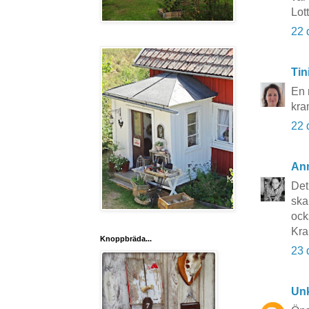
Lot
22 
Tin
En 
kra
22 
An
Det
ska
ock
Kr
Knoppbräda...
23 
Un