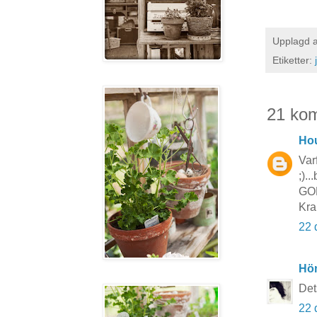
Upplagd 
Etiketter:
21 ko
Hou
Var
;).
GOD
Kra
22 
Hö
Det
22 