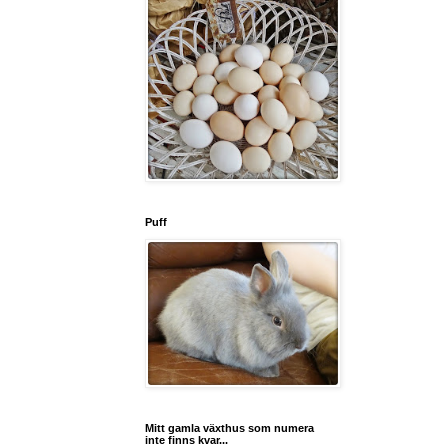
Puff
Mitt gamla växthus som numera
inte finns kvar...