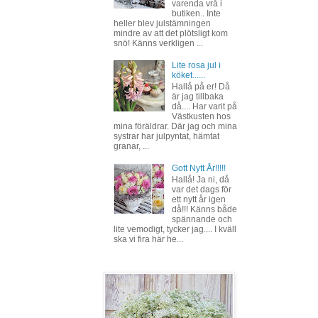
varenda vrå i
butiken.. Inte
heller blev julstämningen
mindre av att det plötsligt kom
snö! Känns verkligen ...
Lite rosa jul i
köket......
Hallå på er! Då
är jag tillbaka
då.... Har varit på
Västkusten hos
mina föräldrar. Där jag och mina
systrar har julpyntat, hämtat
granar, ...
Gott Nytt År!!!!!
Hallå! Ja ni, då
var det dags för
ett nytt år igen
då!!! Känns både
spännande och
lite vemodigt, tycker jag.... I kväll
ska vi fira här he...