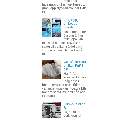
med en liten
lägesrapport från växthuset. En
grön loppisfyndad stol har flyttat
in..... E...
Färgskygga
ombedes
blunda.....
Hallå där på er!
Just nu är jag
mitt uppe i en
massa målande. Tillverkar
saker till butiken så det bara
sprutar om det! Jag är lite så
att...
Och så kom det
en liten Puff till
oss...
Hallå! Ni
kommer kanske
ihåg att vi i
början av sommaren förlorade
vår super goa kanin Ozzy? Efter
honom har vi inte haft nån och
jag hade...
Julmys i Sofias
Bod...
Ja, nu är det
verkligen jul i