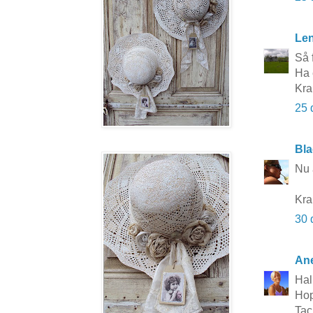
Le
Så 
Ha 
Kra
25 
Bla
Nu 
Kra
30 
Ane
Hal
Hop
Tac