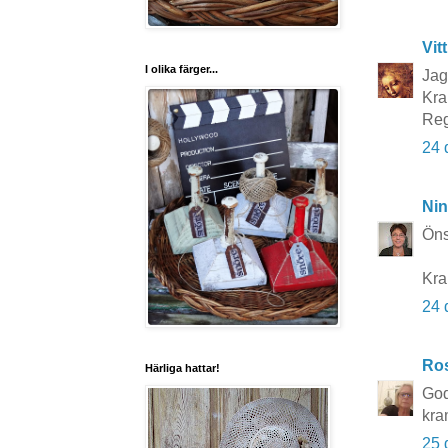
Vit
I olika färger...
Jag
Kra
Reg
24 
Nin
Öns
Kra
24 
Ros
Härliga hattar!
God
kra
25 