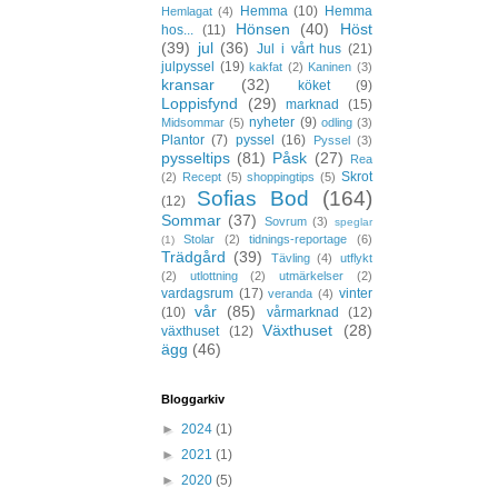
Hemma
(10)
Hemma
Hemlagat
(4)
Hönsen
(40)
Höst
hos...
(11)
(39)
jul
(36)
Jul i vårt hus
(21)
julpyssel
(19)
kakfat
(2)
Kaninen
(3)
kransar
(32)
köket
(9)
Loppisfynd
(29)
marknad
(15)
nyheter
(9)
Midsommar
(5)
odling
(3)
Plantor
(7)
pyssel
(16)
Pyssel
(3)
pysseltips
(81)
Påsk
(27)
Rea
Skrot
(2)
Recept
(5)
shoppingtips
(5)
Sofias Bod
(164)
(12)
Sommar
(37)
Sovrum
(3)
speglar
Stolar
(2)
tidnings-reportage
(6)
(1)
Trädgård
(39)
Tävling
(4)
utflykt
(2)
utlottning
(2)
utmärkelser
(2)
vardagsrum
(17)
vinter
veranda
(4)
vår
(85)
(10)
vårmarknad
(12)
Växthuset
(28)
växthuset
(12)
ägg
(46)
Bloggarkiv
►
2024
(1)
►
2021
(1)
►
2020
(5)