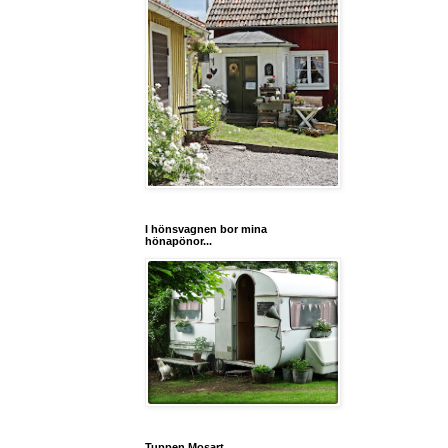
I hönsvagnen bor mina
hönapönor...
Tuppen Mosart