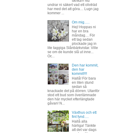
skrika!!! Nu
undrar ni säkert vad ett olivträd
har med det att göra.... Lugn jag
kommer ...
Om mig......
Hej! Hoppas ni
har en bra
måndag.... För
ett tag sedan
plockade jag in
lite taggiga Slånbärkvistar. Ville
se om de kunde slå ut inne...
Oc...
Den har kommit,
den har
kommit!!!!
Hallå! För bara
en liten stund
sedan så
knackade det på dörren. Utanför
stod ett bud som överlämnade
den här mycket efterlängtade
gåvan! N...
Växthus och ett
fint fynd.....
Hallå alla
härliga! Tänkte
att det var dags