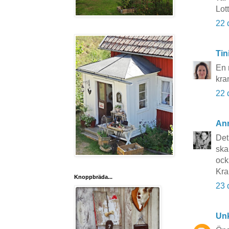
Lot
22 
Tin
En 
kra
22 
An
Det
ska
ock
Kr
Knoppbräda...
23 
Un