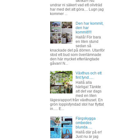
skrika!!! Nu
undrar ni säkert vad ett olivträd
har med det att göra.... Lugn jag
kommer ...
Den har kommit,
den har
kommit!!!!
Hallå! För bara
en liten stund
sedan så
knackade det på dörren. Utanför
stod ett bud som överlämnade
den här mycket efterlängtade
gåvan! N...
Växthus och ett
fint fynd.....
Hallå alla
härliga! Tänkte
att det var dags
med en liten
lägesrapport från växthuset. En
grön loppisfyndad stol har flyttat
in..... E...
Färgskygga
ombedes
blunda.....
Hallå där på er!
Just nu är jag