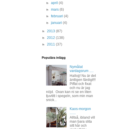
►
april
(4)
►
mars
(6)
►
februari
(4)
►
januari
(4)
►
2013
(87)
►
2012
(138)
►
2011
(37)
Populära inlägg
Nymålat
vardagsrum .....
Hallojj! Nu är det
äntligen färdigt!!!
Piffat och fixat
och nu är jag
nöjd. Ovan kan ni se en liten
tjuvtitt i spegeln, som min man
snick...
Kaos-morgon
.......
Alltså, ibland vill
man bara slita
sitt hår och