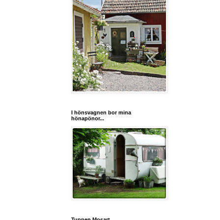
I hönsvagnen bor mina
hönapönor...
Tuppen Mosart