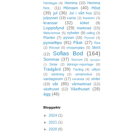
Hemma
(10)
Hemma
Hemlagat
(4)
Hönsen
(40)
Höst
hos...
(11)
(39)
jul
(36)
Jul i vårt hus
(21)
julpyssel
(19)
kakfat
(2)
Kaninen
(3)
kransar
(32)
köket
(9)
Loppisfynd
(29)
marknad
(15)
nyheter
(9)
Midsommar
(5)
odling
(3)
Plantor
(7)
pyssel
(16)
Pyssel
(3)
pysseltips
(81)
Påsk
(27)
Rea
Skrot
(2)
Recept
(5)
shoppingtips
(5)
Sofias Bod
(164)
(12)
Sommar
(37)
Sovrum
(3)
speglar
Stolar
(2)
tidnings-reportage
(6)
(1)
Trädgård
(39)
Tävling
(4)
utflykt
(2)
utlottning
(2)
utmärkelser
(2)
vardagsrum
(17)
vinter
veranda
(4)
vår
(85)
(10)
vårmarknad
(12)
Växthuset
(28)
växthuset
(12)
ägg
(46)
Bloggarkiv
►
2024
(1)
►
2021
(1)
►
2020
(5)