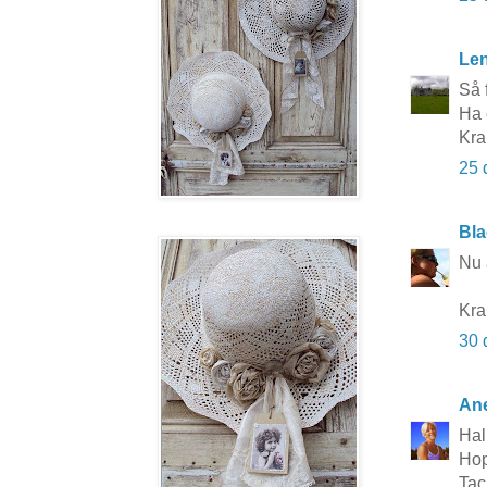
Le
Så 
Ha 
Kra
25 
Bla
Nu 
Kra
30 
Ane
Hal
Hop
Tac