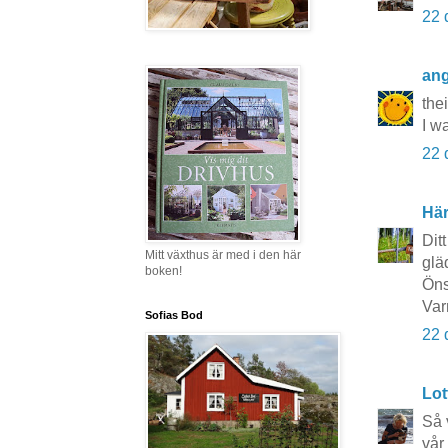
22 
ang
the
I w
22 
Här
Dit
Mitt växthus är med i den här
glä
boken!
Öns
Var
Sofias Bod
22 
Lot
Så 
vår