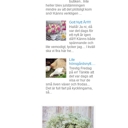
butiken.. Inte
heller blev julstämningen
mindre av att det plötsligt kom
snö! Känns verkligen ...
Gott Nytt År!!!!!
Hallå! Ja ni, då
var det dags för
ett nytt år igen
då!!! Känns både
spännande och
lite vemodigt, tycker jag.... I kväll
ska vi fira här he...
Lite
hönsgårdsnytt.....
Trevlig Fredag
på er! Tänkte att
det var dags att
visa er hur de
små liven växer och frodas...
Det är full fart på kycklingarna,
så...