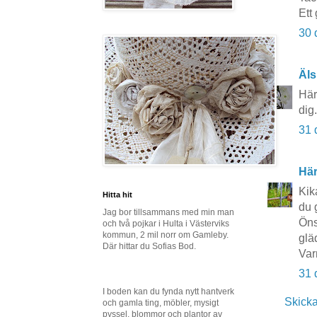
Ett 
30 
Äls
Här
dig
31 
Här
Kik
Hitta hit
du 
Jag bor tillsammans med min man
Öns
och två pojkar i Hulta i Västerviks
kommun, 2 mil norr om Gamleby.
glä
Där hittar du Sofias Bod.
Var
31 
I boden kan du fynda nytt hantverk
Skick
och gamla ting, möbler, mysigt
pyssel, blommor och plantor av