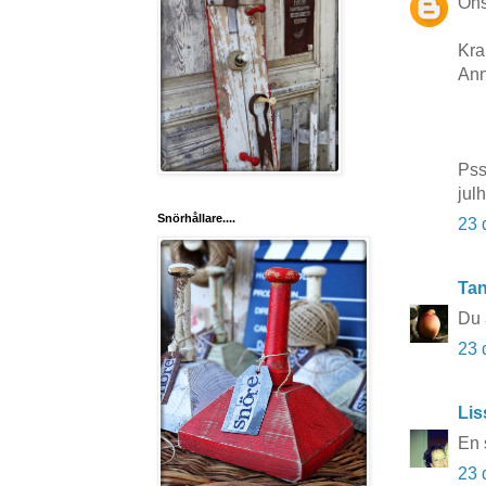
Öns
Kr
Ann
Pss
jul
Snörhållare....
23 
Tan
Du ä
23 
Lis
En 
23 