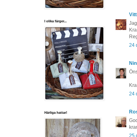
Vit
I olika färger...
Jag
Kra
Reg
24 
Nin
Öns
Kra
24 
Ros
Härliga hattar!
God
kra
25 