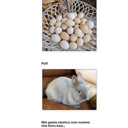
Puff
Mitt gamla växthus som numera
inte finns kvar...