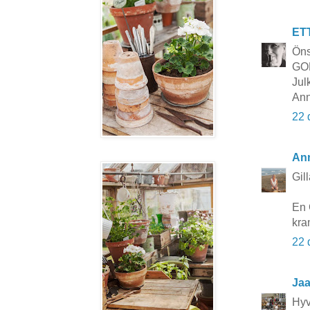
ET
Öns
GO
Jul
Ann
22 
Ann
Gil
En 
kra
22 
Ja
Hyv