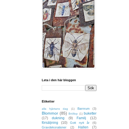
Leta i den här bloggen
Etiketter
Barnrum
(3)
alla hjärtans dag
(1)
Blommor
(85)
buketter
Bröllop
(1)
(17)
dukning
(9)
Familj
(12)
försäljning
(10)
Gott nytt år
(6)
Hallen
(7)
Gravdekorationer
(2)