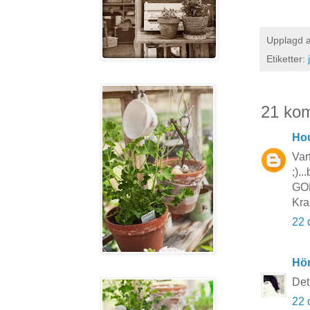
Upplagd 
Etiketter:
21 ko
Hou
Var
;).
GOD
Kra
22 
Hö
Det
22 