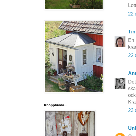
Lot
22 
Tin
En 
kra
22 
An
Det
ska
ock
Kr
Knoppbräda...
23 
Un