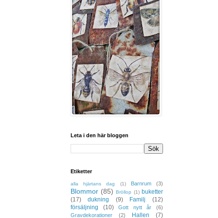
Leta i den här bloggen
Etiketter
Barnrum
(3)
alla hjärtans dag
(1)
Blommor
(85)
buketter
Bröllop
(1)
(17)
dukning
(9)
Familj
(12)
försäljning
(10)
Gott nytt år
(6)
Hallen
(7)
Gravdekorationer
(2)