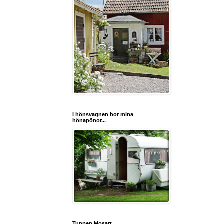
I hönsvagnen bor mina
hönapönor...
Tuppen Mosart