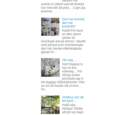
skrika!!! Nu
undrar ni säkert vad ett olivträd
har med det att göra.... Lugn jag
kommer ...
Den har kommit,
den har
kommit!!!!
Hallå! För bara
en liten stund
sedan så
knackade det på dörren. Utanför
stod ett bud som överlämnade
den här mycket efterlängtade
gåvan! N...
Om mig......
Hej! Hoppas ni
har en bra
måndag.... För
ett tag sedan
plockade jag in
lite taggiga Slånbärkvistar. Ville
se om de kunde slå ut inne...
Oc...
Växthus och ett
fint fynd.....
Hallå alla
härliga! Tänkte
att det var dags