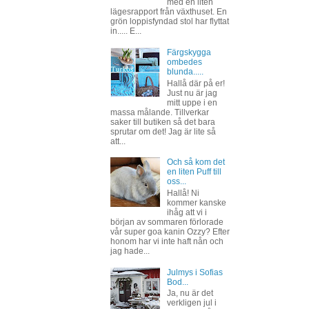
med en liten
lägesrapport från växthuset. En
grön loppisfyndad stol har flyttat
in..... E...
Färgskygga
ombedes
blunda.....
Hallå där på er!
Just nu är jag
mitt uppe i en
massa målande. Tillverkar
saker till butiken så det bara
sprutar om det! Jag är lite så
att...
Och så kom det
en liten Puff till
oss...
Hallå! Ni
kommer kanske
ihåg att vi i
början av sommaren förlorade
vår super goa kanin Ozzy? Efter
honom har vi inte haft nån och
jag hade...
Julmys i Sofias
Bod...
Ja, nu är det
verkligen jul i