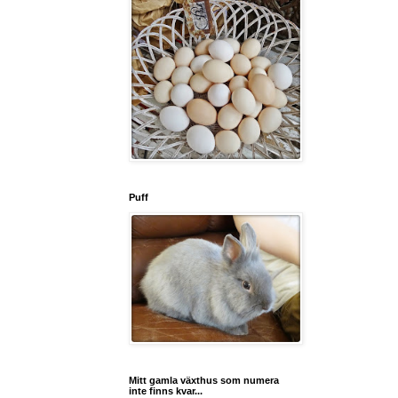
Puff
Mitt gamla växthus som numera
inte finns kvar...