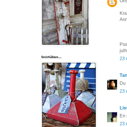
Öns
Kr
Ann
Pss
jul
Snörhållare....
23 
Tan
Du ä
23 
Lis
En 
23 