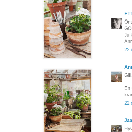
ET
Öns
GO
Jul
Ann
22 
Ann
Gil
En 
kra
22 
Ja
Hyv