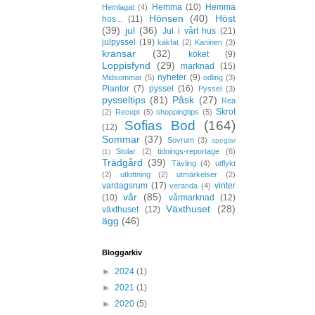
Hemma
(10)
Hemma
Hemlagat
(4)
Hönsen
(40)
Höst
hos...
(11)
(39)
jul
(36)
Jul i vårt hus
(21)
julpyssel
(19)
kakfat
(2)
Kaninen
(3)
kransar
(32)
köket
(9)
Loppisfynd
(29)
marknad
(15)
nyheter
(9)
Midsommar
(5)
odling
(3)
Plantor
(7)
pyssel
(16)
Pyssel
(3)
pysseltips
(81)
Påsk
(27)
Rea
Skrot
(2)
Recept
(5)
shoppingtips
(5)
Sofias Bod
(164)
(12)
Sommar
(37)
Sovrum
(3)
speglar
Stolar
(2)
tidnings-reportage
(6)
(1)
Trädgård
(39)
Tävling
(4)
utflykt
(2)
utlottning
(2)
utmärkelser
(2)
vardagsrum
(17)
vinter
veranda
(4)
vår
(85)
(10)
vårmarknad
(12)
Växthuset
(28)
växthuset
(12)
ägg
(46)
Bloggarkiv
►
2024
(1)
►
2021
(1)
►
2020
(5)