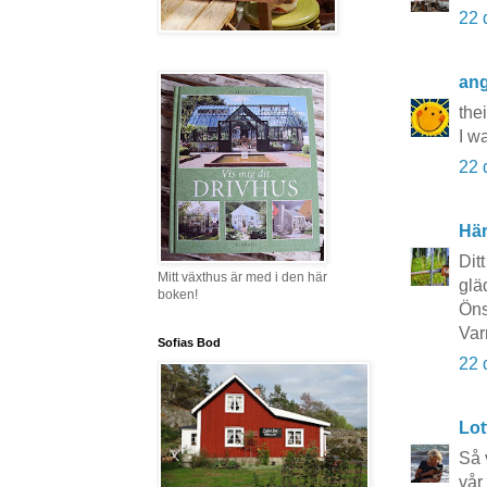
22 
ang
the
I w
22 
Här
Dit
Mitt växthus är med i den här
glä
boken!
Öns
Var
Sofias Bod
22 
Lot
Så 
vår