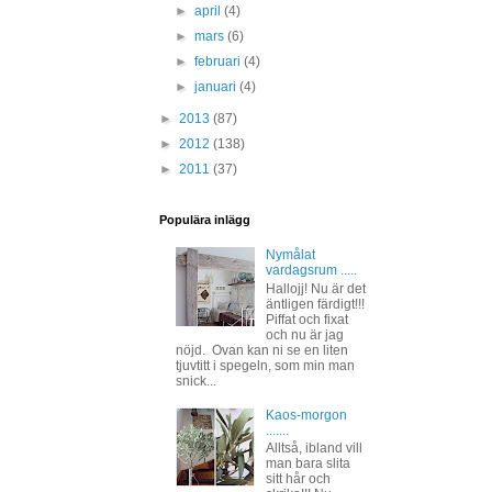
►
april
(4)
►
mars
(6)
►
februari
(4)
►
januari
(4)
►
2013
(87)
►
2012
(138)
►
2011
(37)
Populära inlägg
Nymålat
vardagsrum .....
Hallojj! Nu är det
äntligen färdigt!!!
Piffat och fixat
och nu är jag
nöjd. Ovan kan ni se en liten
tjuvtitt i spegeln, som min man
snick...
Kaos-morgon
.......
Alltså, ibland vill
man bara slita
sitt hår och