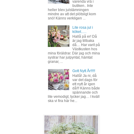
varenda vrå i
butiken.. Inte
heller blev julstämningen
mindre av att det plötsligt kom
snö! Känns verkligen ...
Lite rosa jul i
köket......
Hallå på er! Då
är jag tillbaka
då.... Har varit på
Västkusten hos
mina föräldrar. Där jag och mina
systrar har julpyntat, hämtat
granar, ...
Gott Nytt År!!!!!
Hallå! Ja ni, då
var det dags för
ett nytt år igen
då!!! Känns både
spännande och
lite vemodigt, tycker jag.... I kväll
ska vi fira här he...