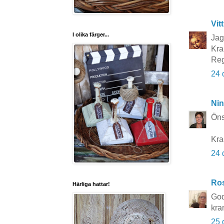
Vit
I olika färger...
Jag
Kra
Reg
24 
Nin
Öns
Kra
24 
Ros
Härliga hattar!
God
kra
25 