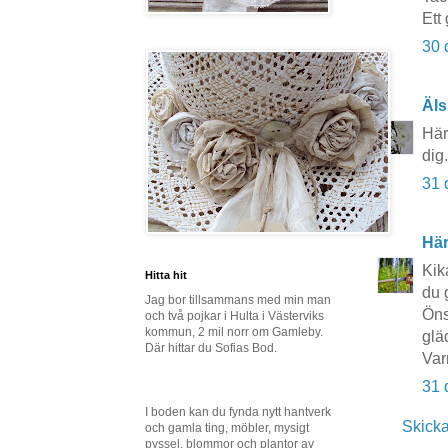
Ett 
30 
Äls
Här
dig
31 
Här
Kik
Hitta hit
du 
Jag bor tillsammans med min man
Öns
och två pojkar i Hulta i Västerviks
kommun, 2 mil norr om Gamleby.
glä
Där hittar du Sofias Bod.
Var
31 
I boden kan du fynda nytt hantverk
Skick
och gamla ting, möbler, mysigt
pyssel, blommor och plantor av