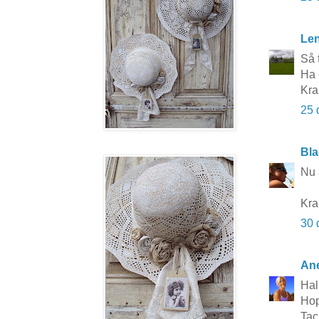
Le
Så 
Ha 
Kra
25 
Bla
Nu 
Kra
30 
Ane
Hal
Hop
Tac