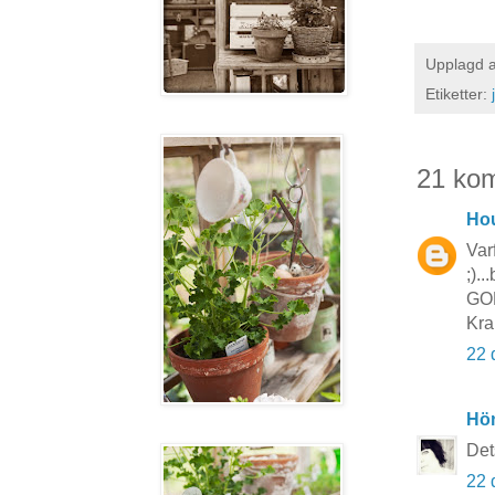
Upplagd 
Etiketter:
21 ko
Hou
Var
;).
GOD
Kra
22 
Hö
Det
22 