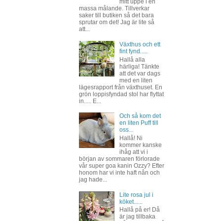
mitt uppe i en
massa målande. Tillverkar
saker till butiken så det bara
sprutar om det! Jag är lite så
att...
Växthus och ett
fint fynd.....
Hallå alla
härliga! Tänkte
att det var dags
med en liten
lägesrapport från växthuset. En
grön loppisfyndad stol har flyttat
in..... E...
Och så kom det
en liten Puff till
oss...
Hallå! Ni
kommer kanske
ihåg att vi i
början av sommaren förlorade
vår super goa kanin Ozzy? Efter
honom har vi inte haft nån och
jag hade...
Lite rosa jul i
köket......
Hallå på er! Då
är jag tillbaka