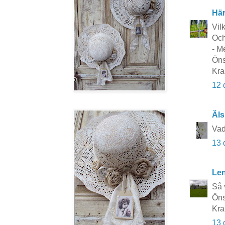
Här
Vil
Och
- M
Öns
Kra
12 
Äls
Vad
13 
Le
Så 
Öns
Kra
13 