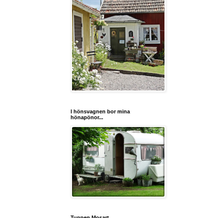
I hönsvagnen bor mina
hönapönor...
Tuppen Mosart