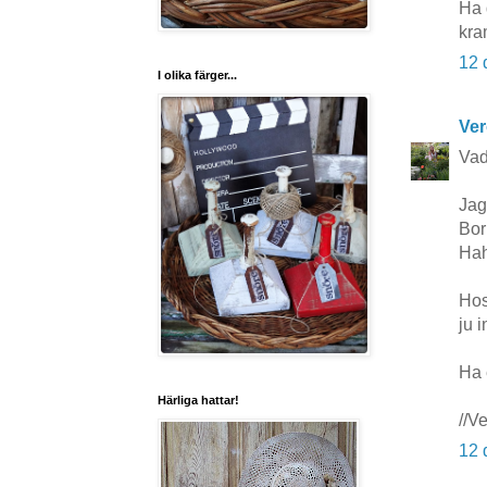
Ha 
kra
12 
I olika färger...
Ver
Vad 
Jag
Bor
Hah
Hos
ju i
Ha 
Härliga hattar!
//V
12 