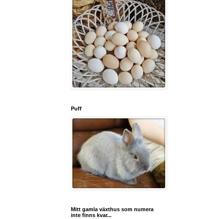
Puff
Mitt gamla växthus som numera
inte finns kvar...