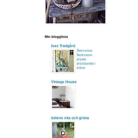
Min blogglista
Isas Trädgård
Återvunna
flaskvaser
pryder
brickbordet i
köket
Vintage House
lottens vita och gröna