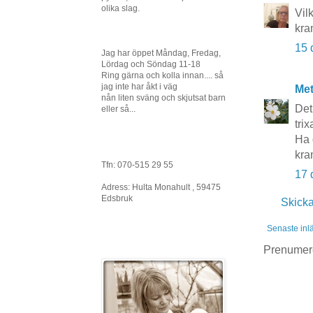
olika slag.
Vil
kra
15 
Jag har öppet Måndag, Fredag,
Lördag och Söndag 11-18
Ring gärna och kolla innan.... så
jag inte har åkt i väg
Me
nån liten sväng och skjutsat barn
Det
eller så...
tri
Ha 
kra
Tfn: 070-515 29 55
17 
Adress: Hulta Monahult , 59475
Edsbruk
Skick
Senaste inl
Prenumer