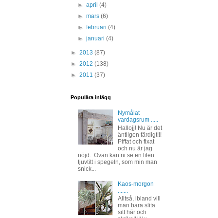
►
april
(4)
►
mars
(6)
►
februari
(4)
►
januari
(4)
►
2013
(87)
►
2012
(138)
►
2011
(37)
Populära inlägg
Nymålat
vardagsrum .....
Hallojj! Nu är det
äntligen färdigt!!!
Piffat och fixat
och nu är jag
nöjd. Ovan kan ni se en liten
tjuvtitt i spegeln, som min man
snick...
Kaos-morgon
.......
Alltså, ibland vill
man bara slita
sitt hår och