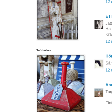
12 
ET
Jät
Ha 
Kr
12 
Snörhållare....
Hö
Så 
12 
Ann
Tur
Fint