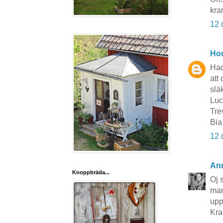
kra
12 
Hou
Had
att
slä
Luci
Tre
Bia
12 
An
Knoppbräda...
Oj 
man
upp
Kr