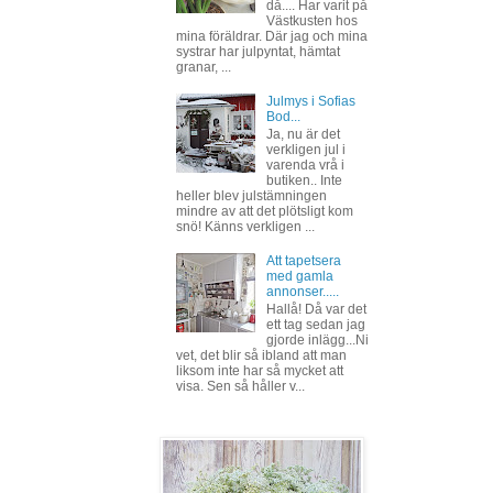
då.... Har varit på
Västkusten hos
mina föräldrar. Där jag och mina
systrar har julpyntat, hämtat
granar, ...
Julmys i Sofias
Bod...
Ja, nu är det
verkligen jul i
varenda vrå i
butiken.. Inte
heller blev julstämningen
mindre av att det plötsligt kom
snö! Känns verkligen ...
Att tapetsera
med gamla
annonser.....
Hallå! Då var det
ett tag sedan jag
gjorde inlägg...Ni
vet, det blir så ibland att man
liksom inte har så mycket att
visa. Sen så håller v...