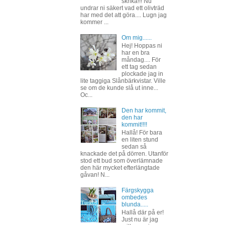
skrika!!! Nu
undrar ni säkert vad ett olivträd
har med det att göra.... Lugn jag
kommer ...
Om mig......
Hej! Hoppas ni
har en bra
måndag.... För
ett tag sedan
plockade jag in
lite taggiga Slånbärkvistar. Ville
se om de kunde slå ut inne...
Oc...
Den har kommit,
den har
kommit!!!!
Hallå! För bara
en liten stund
sedan så
knackade det på dörren. Utanför
stod ett bud som överlämnade
den här mycket efterlängtade
gåvan! N...
Färgskygga
ombedes
blunda.....
Hallå där på er!
Just nu är jag