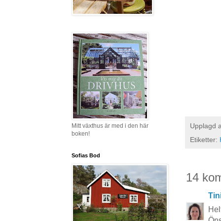
Upplagd 
Mitt växthus är med i den här
boken!
Etiketter:
Sofias Bod
14 ko
Tin
Helt
Öns