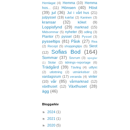
Hemma
(10)
Hemma
Hemlagat
(4)
Hönsen
(40)
Höst
hos...
(11)
(39)
jul
(36)
Jul i vårt hus
(21)
julpyssel
(19)
kakfat
(2)
Kaninen
(3)
kransar
(32)
köket
(9)
Loppisfynd
(29)
marknad
(15)
nyheter
(9)
Midsommar
(5)
odling
(3)
Plantor
(7)
pyssel
(16)
Pyssel
(3)
pysseltips
(81)
Påsk
(27)
Rea
Skrot
(2)
Recept
(5)
shoppingtips
(5)
Sofias Bod
(164)
(12)
Sommar
(37)
Sovrum
(3)
speglar
Stolar
(2)
tidnings-reportage
(6)
(1)
Trädgård
(39)
Tävling
(4)
utflykt
(2)
utlottning
(2)
utmärkelser
(2)
vardagsrum
(17)
vinter
veranda
(4)
vår
(85)
(10)
vårmarknad
(12)
Växthuset
(28)
växthuset
(12)
ägg
(46)
Bloggarkiv
►
2024
(1)
►
2021
(1)
►
2020
(5)