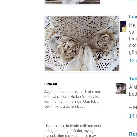
Lis
Hej 
var
blo
skö
gör
13 
Tan
Hitta hit
Äls
Jag bor tillsammans med min man
bed
och två pojkar i Hulta i Västerviks
kommun, 2 mil norr om Gamleby.
Där hittar du Sofias Bod.
~ M
14 
I boden kan du fynda nytt hantverk
och gamla ting, möbler, mysigt
Ros
pyssel, blommor och plantor av