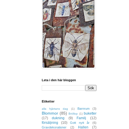
Leta i den här bloggen
Etiketter
Barnrum
(3)
alla hjärtans dag
(1)
Blommor
(85)
buketter
Bröllop
(1)
(17)
dukning
(9)
Familj
(12)
försäljning
(10)
Gott nytt år
(6)
Hallen
(7)
Gravdekorationer
(2)