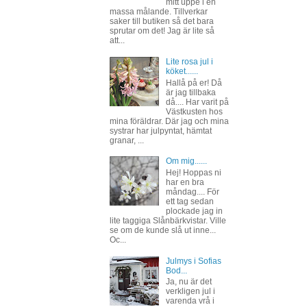
mitt uppe i en
massa målande. Tillverkar
saker till butiken så det bara
sprutar om det! Jag är lite så
att...
Lite rosa jul i
köket......
Hallå på er! Då
är jag tillbaka
då.... Har varit på
Västkusten hos
mina föräldrar. Där jag och mina
systrar har julpyntat, hämtat
granar, ...
Om mig......
Hej! Hoppas ni
har en bra
måndag.... För
ett tag sedan
plockade jag in
lite taggiga Slånbärkvistar. Ville
se om de kunde slå ut inne...
Oc...
Julmys i Sofias
Bod...
Ja, nu är det
verkligen jul i
varenda vrå i