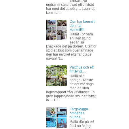
skrika!!! Nu
undrar ni säkert vad ett olivträd
har med det att göra.... Lugn jag
kommer ...
Den har kommit,
den har
kommit!!!!
Hallå! För bara
en liten stund
sedan så
knackade det på dörren. Utanför
stod ett bud som överlämnade
den här mycket efterlängtade
gåvan! N...
Växthus och ett
fint fynd.....
Hallå alla
härliga! Tänkte
att det var dags
med en liten
lägesrapport från växthuset. En
grön loppisfyndad stol har flyttat
in..... E...
Färgskygga
ombedes
blunda.....
Hallå där på er!
Just nu är jag