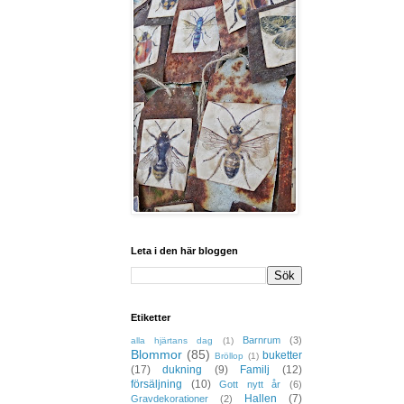
Leta i den här bloggen
Etiketter
Barnrum
(3)
alla hjärtans dag
(1)
Blommor
(85)
buketter
Bröllop
(1)
(17)
dukning
(9)
Familj
(12)
försäljning
(10)
Gott nytt år
(6)
Hallen
(7)
Gravdekorationer
(2)