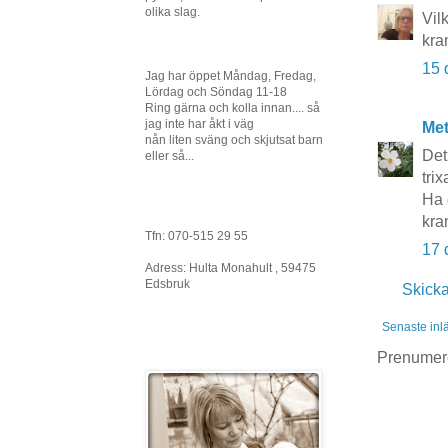
olika slag.
Vil
kra
15 
Jag har öppet Måndag, Fredag,
Lördag och Söndag 11-18
Ring gärna och kolla innan.... så
jag inte har åkt i väg
Me
nån liten sväng och skjutsat barn
Det
eller så...
tri
Ha 
kra
Tfn: 070-515 29 55
17 
Adress: Hulta Monahult , 59475
Edsbruk
Skick
Senaste inl
Prenumer