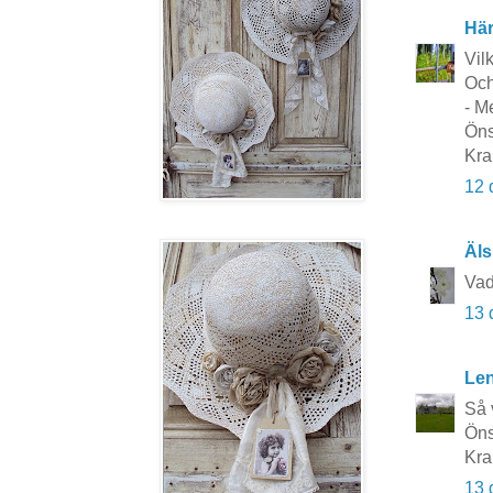
Här
Vil
Och
- M
Öns
Kra
12 
Äls
Vad
13 
Le
Så 
Öns
Kra
13 