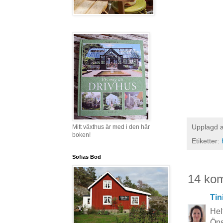
Upplagd 
Mitt växthus är med i den här
boken!
Etiketter:
Sofias Bod
14 ko
Tin
Helt
Öns