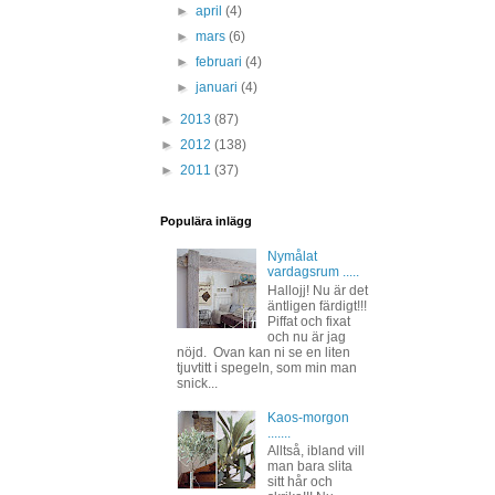
►
april
(4)
►
mars
(6)
►
februari
(4)
►
januari
(4)
►
2013
(87)
►
2012
(138)
►
2011
(37)
Populära inlägg
Nymålat
vardagsrum .....
Hallojj! Nu är det
äntligen färdigt!!!
Piffat och fixat
och nu är jag
nöjd. Ovan kan ni se en liten
tjuvtitt i spegeln, som min man
snick...
Kaos-morgon
.......
Alltså, ibland vill
man bara slita
sitt hår och