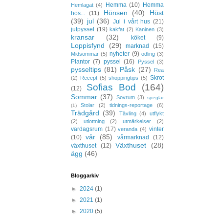
Hemma
(10)
Hemma
Hemlagat
(4)
Hönsen
(40)
Höst
hos...
(11)
(39)
jul
(36)
Jul i vårt hus
(21)
julpyssel
(19)
kakfat
(2)
Kaninen
(3)
kransar
(32)
köket
(9)
Loppisfynd
(29)
marknad
(15)
nyheter
(9)
Midsommar
(5)
odling
(3)
Plantor
(7)
pyssel
(16)
Pyssel
(3)
pysseltips
(81)
Påsk
(27)
Rea
Skrot
(2)
Recept
(5)
shoppingtips
(5)
Sofias Bod
(164)
(12)
Sommar
(37)
Sovrum
(3)
speglar
Stolar
(2)
tidnings-reportage
(6)
(1)
Trädgård
(39)
Tävling
(4)
utflykt
(2)
utlottning
(2)
utmärkelser
(2)
vardagsrum
(17)
vinter
veranda
(4)
vår
(85)
(10)
vårmarknad
(12)
Växthuset
(28)
växthuset
(12)
ägg
(46)
Bloggarkiv
►
2024
(1)
►
2021
(1)
►
2020
(5)