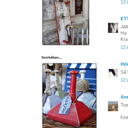
12 
ET
Jät
Ha 
Kr
12 
Snörhållare....
Hö
Så 
12 
Ann
Tur
Fint