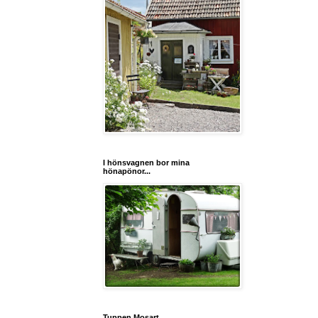
I hönsvagnen bor mina
hönapönor...
Tuppen Mosart