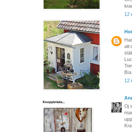
kra
12 
Hou
Had
att
slä
Luci
Tre
Bia
12 
An
Knoppbräda...
Oj 
man
upp
Kr