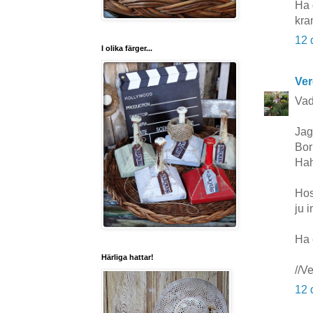
Ha 
kra
12 
I olika färger...
Ver
Vad 
Jag
Bor
Hah
Hos
ju i
Ha 
Härliga hattar!
//V
12 