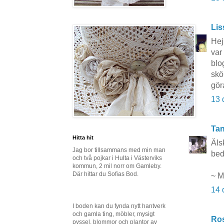
Lis
Hej 
var
blo
skö
gör
13 
Tan
Hitta hit
Äls
Jag bor tillsammans med min man
bed
och två pojkar i Hulta i Västerviks
kommun, 2 mil norr om Gamleby.
Där hittar du Sofias Bod.
~ M
14 
I boden kan du fynda nytt hantverk
och gamla ting, möbler, mysigt
Ros
pyssel, blommor och plantor av