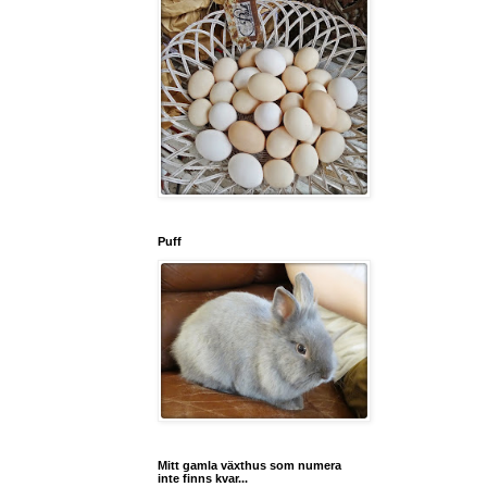
Puff
Mitt gamla växthus som numera
inte finns kvar...