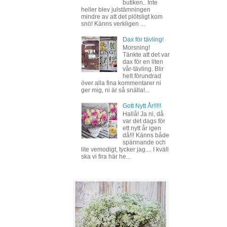
butiken.. Inte
heller blev julstämningen
mindre av att det plötsligt kom
snö! Känns verkligen ...
Dax för tävling!
Morsning!
Tänkte att det var
dax för en liten
vår-tävling. Blir
helt förundrad
över alla fina kommentarer ni
ger mig, ni är så snälla!...
Gott Nytt År!!!!!
Hallå! Ja ni, då
var det dags för
ett nytt år igen
då!!! Känns både
spännande och
lite vemodigt, tycker jag.... I kväll
ska vi fira här he...