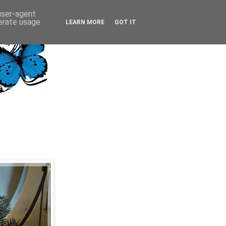
 user-agent
nerate usage
LEARN MORE
GOT IT