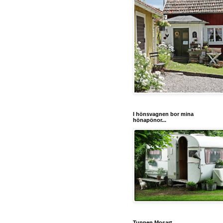
I hönsvagnen bor mina
hönapönor...
Tuppen Mosart