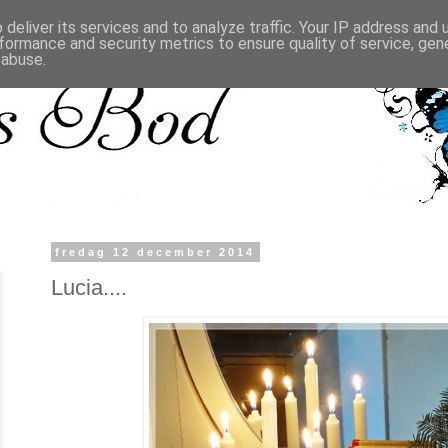
deliver its services and to analyze traffic. Your IP address and
formance and security metrics to ensure quality of service, ge
 abuse.
fredag 12 december 2014
Lucia....