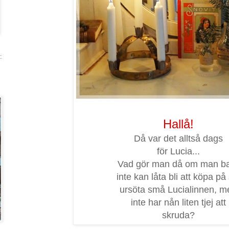
:
Hallå!
Då var det alltså dags
för Lucia...
Vad gör man då om man b
inte kan låta bli att köpa på 
ursöta små Lucialinnen, m
inte har nån liten tjej att
skruda?