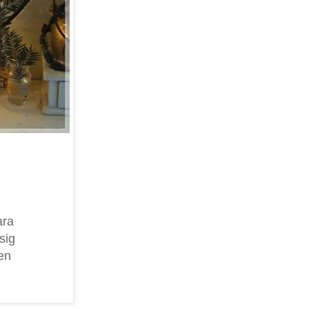
ara
sig
en