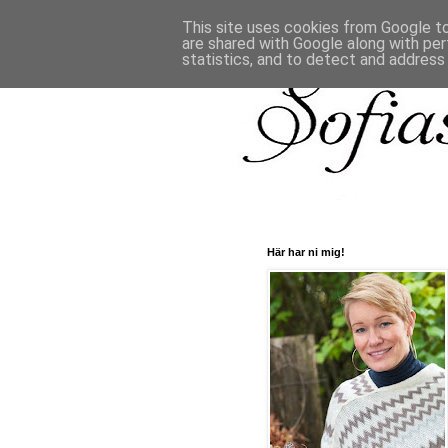
This site uses cookies from Google to 
are shared with Google along with per
statistics, and to detect and address
Här har ni mig!