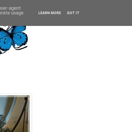
 user-agent
nerate usage
LEARN MORE
GOT IT