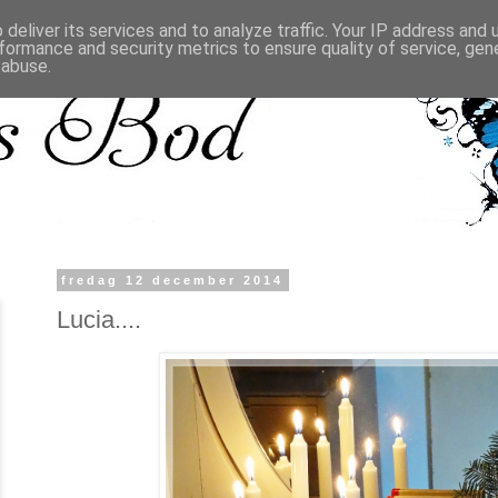
deliver its services and to analyze traffic. Your IP address and
formance and security metrics to ensure quality of service, ge
 abuse.
fredag 12 december 2014
Lucia....