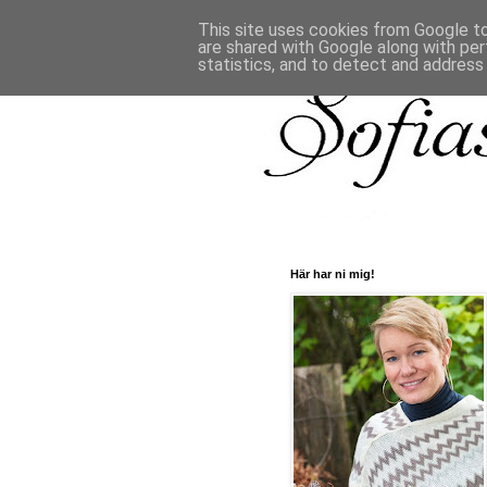
This site uses cookies from Google to 
are shared with Google along with per
statistics, and to detect and address
Här har ni mig!