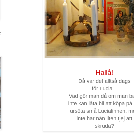
:
Hallå!
Då var det alltså dags
för Lucia...
Vad gör man då om man b
inte kan låta bli att köpa på 
ursöta små Lucialinnen, m
inte har nån liten tjej att
skruda?