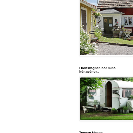
I hönsvagnen bor mina
hönapönor...
Tuppen Mosart