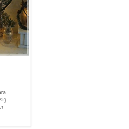
ara
sig
en