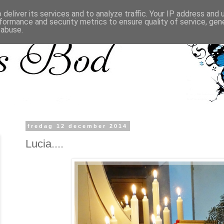
deliver its services and to analyze traffic. Your IP address and
formance and security metrics to ensure quality of service, ge
 abuse.
fredag 12 december 2014
Lucia....