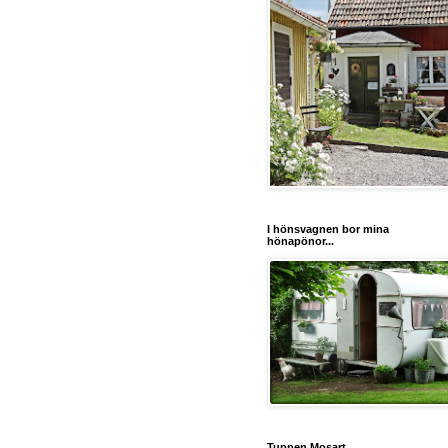
I hönsvagnen bor mina
hönapönor...
Tuppen Mosart