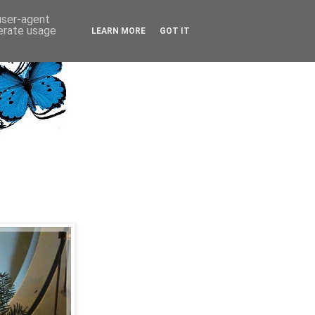
 user-agent
nerate usage
LEARN MORE
GOT IT