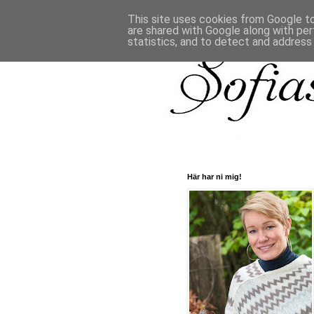
This site uses cookies from Google to 
are shared with Google along with per
statistics, and to detect and address
Här har ni mig!