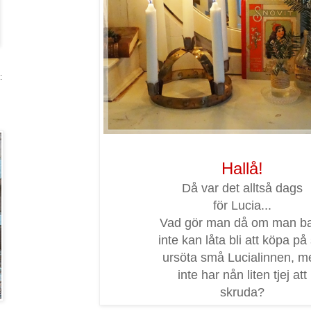
:
Hallå!
Då var det alltså dags
för Lucia...
Vad gör man då om man b
inte kan låta bli att köpa på 
ursöta små Lucialinnen, m
inte har nån liten tjej att
skruda?