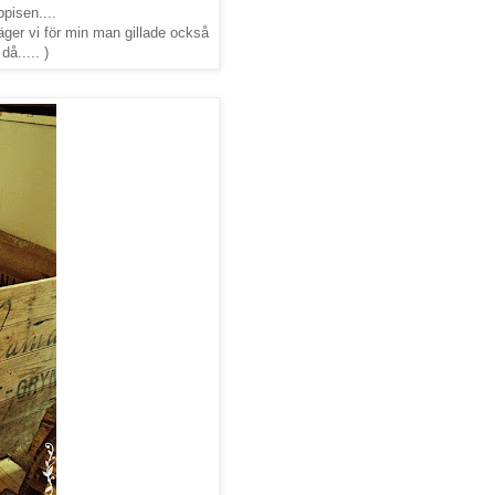
pisen....
äger vi för min man gillade också
å..... )