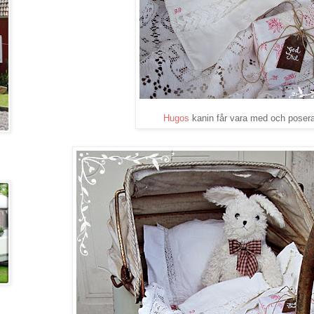
Hugos
kanin får vara med och posera.