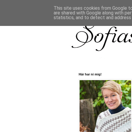
This site uses cookies from Google to 
are shared with Google along with per
statistics, and to detect and address
Här har ni mig!