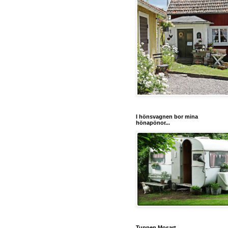
I hönsvagnen bor mina
hönapönor...
Tuppen Mosart