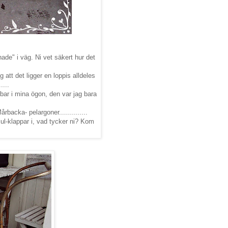
hade" i väg. Ni vet säkert hur det
g att det ligger en loppis alldeles
....
bar i mina ögon, den var jag bara
rbacka- pelargoner..............
jul-klappar i, vad tycker ni? Kom