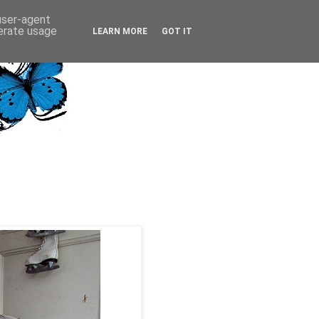
 user-agent
nerate usage
LEARN MORE
GOT IT