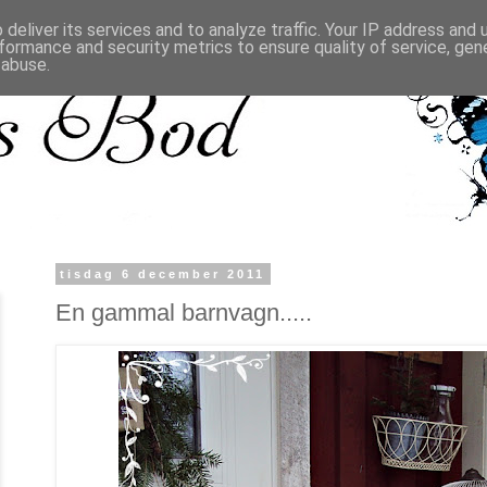
deliver its services and to analyze traffic. Your IP address and
formance and security metrics to ensure quality of service, ge
 abuse.
tisdag 6 december 2011
En gammal barnvagn.....