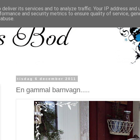
deliver its services and to analyze traffic. Your IP address and
formance and security metrics to ensure quality of service, ge
 abuse.
tisdag 6 december 2011
En gammal barnvagn.....