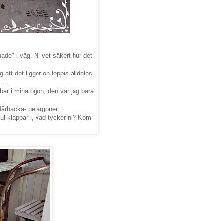
hade" i väg. Ni vet säkert hur det
g att det ligger en loppis alldeles
....
bar i mina ögon, den var jag bara
rbacka- pelargoner..............
jul-klappar i, vad tycker ni? Kom