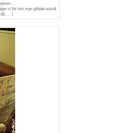
pisen....
äger vi för min man gillade också
å..... )