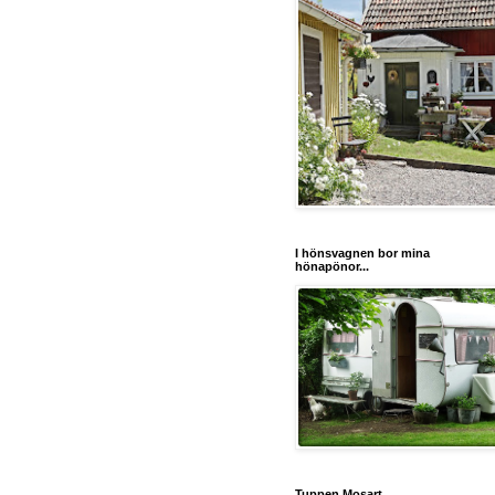
I hönsvagnen bor mina
hönapönor...
Tuppen Mosart