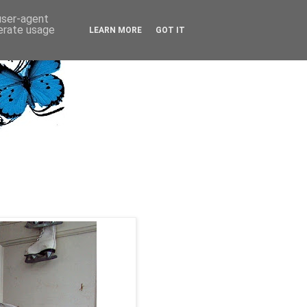
 user-agent
nerate usage
LEARN MORE
GOT IT