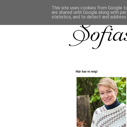
This site uses cookies from Google to 
are shared with Google along with per
statistics, and to detect and address
Här har ni mig!