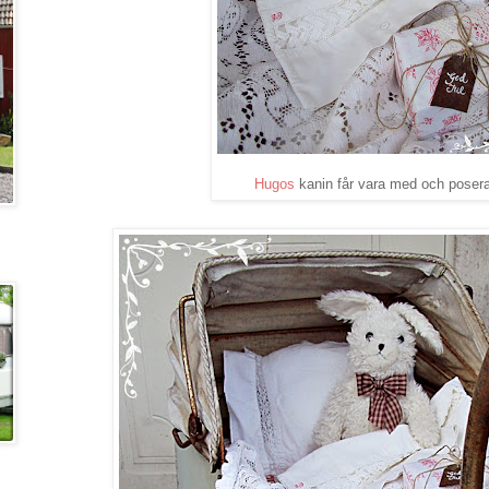
Hugos
kanin får vara med och posera.