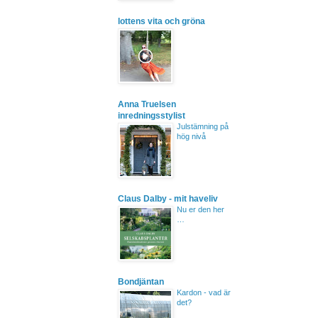
lottens vita och gröna
Anna Truelsen
inredningsstylist
Julstämning på
hög nivå
Claus Dalby - mit haveliv
Nu er den her
…
Bondjäntan
Kardon - vad är
det?