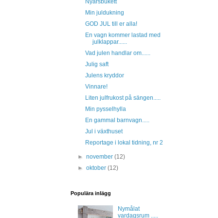
Nyårsbukett
Min juldukning
GOD JUL till er alla!
En vagn kommer lastad med
julklappar......
Vad julen handlar om......
Julig saft
Julens kryddor
Vinnare!
Liten julfrukost på sängen.....
Min pysselhylla
En gammal barnvagn.....
Jul i växthuset
Reportage i lokal tidning, nr 2
►
november
(12)
►
oktober
(12)
Populära inlägg
Nymålat
vardagsrum .....