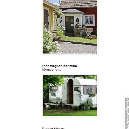
I hönsvagnen bor mina
hönapönor...
Tuppen Mosart