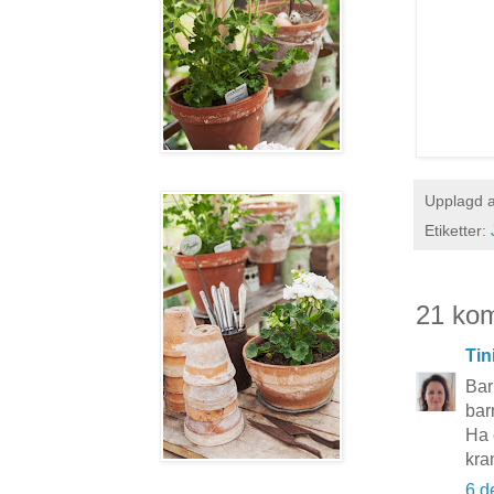
Upplagd 
Etiketter:
21 ko
Tin
Bar
bar
Ha 
kra
6 d