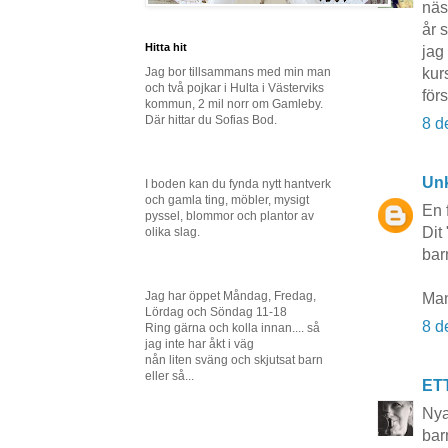
näs
år 
Hitta hit
jag
Jag bor tillsammans med min man
kur
och två pojkar i Hulta i Västerviks
för
kommun, 2 mil norr om Gamleby.
Där hittar du Sofias Bod.
8 d
Un
I boden kan du fynda nytt hantverk
och gamla ting, möbler, mysigt
En f
pyssel, blommor och plantor av
Dit
olika slag.
bar
Jag har öppet Måndag, Fredag,
Man
Lördag och Söndag 11-18
8 d
Ring gärna och kolla innan.... så
jag inte har åkt i väg
nån liten sväng och skjutsat barn
eller så...
ET
Nya
bar