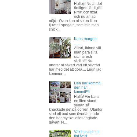
Hallojj! Nu är det
äntligen färdigt!!!
Piffat och fixat
och nu är jag
nöjd. Ovan kan ni se en liten
tjuvtitt i spegeln, som min man
snick...
Kaos-morgon
.......
Alltså, ibland vill
man bara slita
sitt hår och
skrika!!! Nu
undrar ni säkert vad ett olivträd
har med det att göra.... Lugn jag
kommer ...
Den har kommit,
den har
kommit!!!!
Hallå! För bara
en liten stund
sedan så
knackade det på dörren. Utanför
stod ett bud som överlämnade
den här mycket efterlängtade
gåvan! N...
Växthus och ett
fint fynd.....