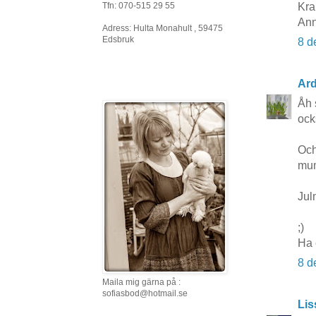
Tfn: 070-515 29 55
Kra
Ann
Adress: Hulta Monahult , 59475
Edsbruk
8 d
Ard
Åh 
ock
Och
mum
Jul
;)
Ha 
8 d
Maila mig gärna på :
sofiasbod@hotmail.se
Lis