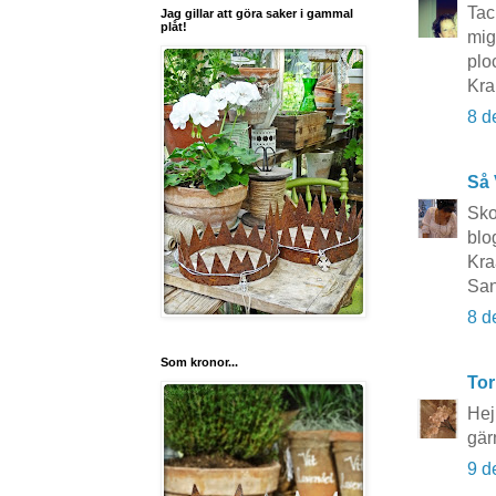
Tac
Jag gillar att göra saker i gammal
plåt!
mig
plo
Kra
8 d
Så 
Sko
blo
Kr
Sa
8 d
Som kronor...
Tor
Hej
gär
9 d