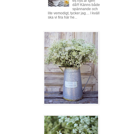
ett nytt år igen
då!!! Känns både
spännande och
lite vemodigt, tycker jag.... I kväll
ska vi fira här he...