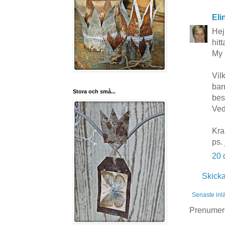
Eli
Hej
hit
My 
Vilk
bar
Stora och små...
bes
Ved
Kra
ps. 
20 
Skick
Senaste inl
Prenumer