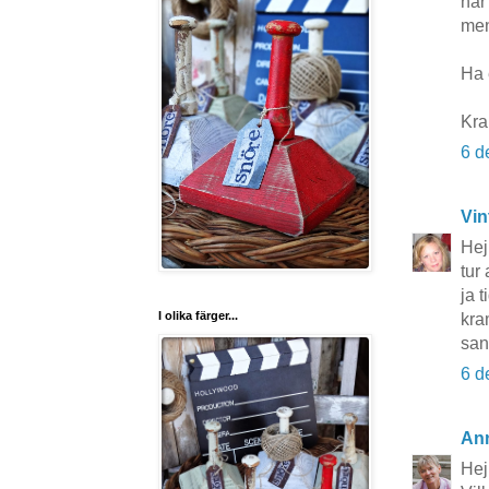
har
men
Ha e
Kra
6 d
Vin
Hej
tur 
ja 
I olika färger...
kr
san
6 d
Ann
Hej