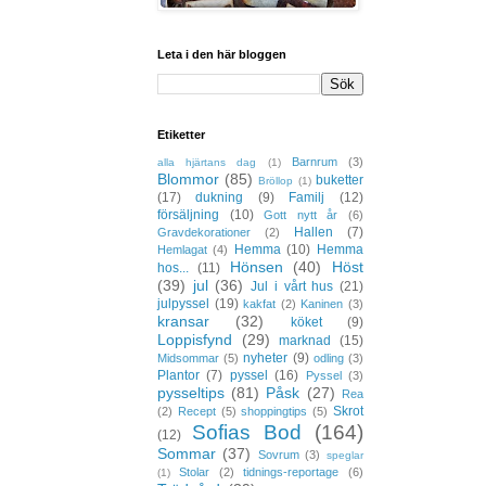
Leta i den här bloggen
Etiketter
Barnrum
(3)
alla hjärtans dag
(1)
Blommor
(85)
buketter
Bröllop
(1)
(17)
dukning
(9)
Familj
(12)
försäljning
(10)
Gott nytt år
(6)
Hallen
(7)
Gravdekorationer
(2)
Hemma
(10)
Hemma
Hemlagat
(4)
Hönsen
(40)
Höst
hos...
(11)
(39)
jul
(36)
Jul i vårt hus
(21)
julpyssel
(19)
kakfat
(2)
Kaninen
(3)
kransar
(32)
köket
(9)
Loppisfynd
(29)
marknad
(15)
nyheter
(9)
Midsommar
(5)
odling
(3)
Plantor
(7)
pyssel
(16)
Pyssel
(3)
pysseltips
(81)
Påsk
(27)
Rea
Skrot
(2)
Recept
(5)
shoppingtips
(5)
Sofias Bod
(164)
(12)
Sommar
(37)
Sovrum
(3)
speglar
Stolar
(2)
tidnings-reportage
(6)
(1)