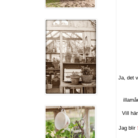
Ja, det 
illamå
Vill hä
Jag blir