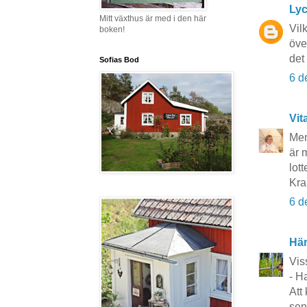
Lyc
Mitt växthus är med i den här
Vil
boken!
öve
det
Sofias Bod
6 d
Vit
Men
är 
lott
Kra
6 d
Här
Vis
- Ha
Att
sen