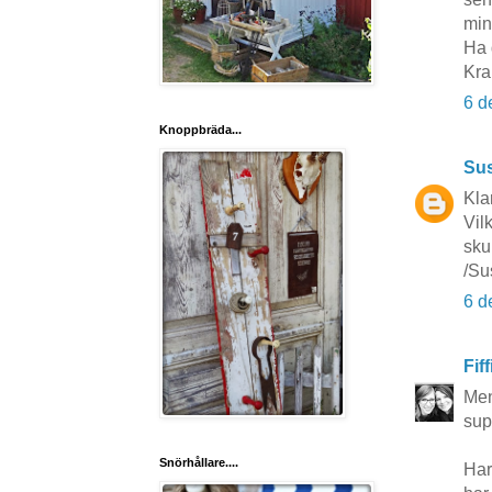
min
Ha 
Kra
6 d
Knoppbräda...
Sus
Kla
Vil
sku
/Su
6 d
Fif
Men
sup
Snörhållare....
Har