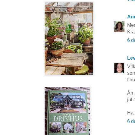
An
Men
Kr
6 d
Lev
Vil
som
fin
Åh 
jul 
Ha 
6 d