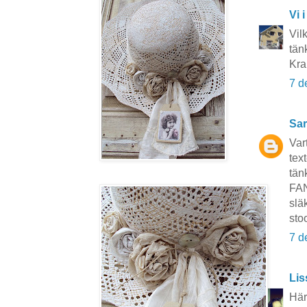
Vi i
Vil
tän
Kra
7 d
Sar
Var
tex
tän
FAN
slä
sto
7 d
Lis
Här