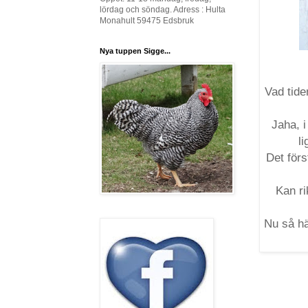
lördag och söndag. Adress : Hulta
Monahult 59475 Edsbruk
Nya tuppen Sigge...
Vad tide
Jaha, i
l
Det förs
Kan ri
Nu så här