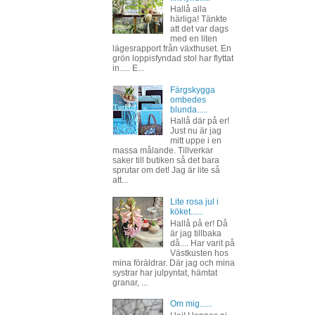
Hallå alla
härliga! Tänkte
att det var dags
med en liten
lägesrapport från växthuset. En
grön loppisfyndad stol har flyttat
in..... E...
Färgskygga
ombedes
blunda.....
Hallå där på er!
Just nu är jag
mitt uppe i en
massa målande. Tillverkar
saker till butiken så det bara
sprutar om det! Jag är lite så
att...
Lite rosa jul i
köket......
Hallå på er! Då
är jag tillbaka
då.... Har varit på
Västkusten hos
mina föräldrar. Där jag och mina
systrar har julpyntat, hämtat
granar, ...
Om mig......