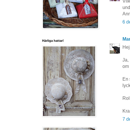
Vil
und
Ann
6 d
Mar
Härliga hattar!
Hej
Ja,
om 
En 
lyc
Rol
Kra
7 d