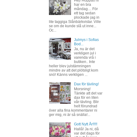
Hej! Hoppas ni
har en bra
måndag.... För
ett tag sedan
plockade jag in
lite taggiga Slånbärkvistar. Ville
se om de kunde slå ut inne...
Oc...
Julmys i Sofias
Bod...
Ja, nu är det
verkligen jul i
varenda vrå i
butiken.. Inte
heller blev julstämningen
mindre av att det plötsligt kom
snö! Känns verkligen ...
Dax för tävling!
Morsning!
Tänkte att det var
dax för en liten
vår-tävling. Blir
helt förundrad
över alla fina kommentarer ni
ger mig, ni är så snälla!...
Gott Nytt År!!!!!
Hallå! Ja ni, då
var det dags för