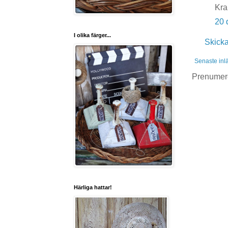
Kra
20 
I olika färger...
Skick
Senaste inl
Prenumer
Härliga hattar!