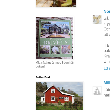
No
Så 
kry
Och
att
Ha 
bak
Kra
Ulr
Mitt växthus är med i den här
boken!
13 
Sofias Bod
Mil
Låt
har