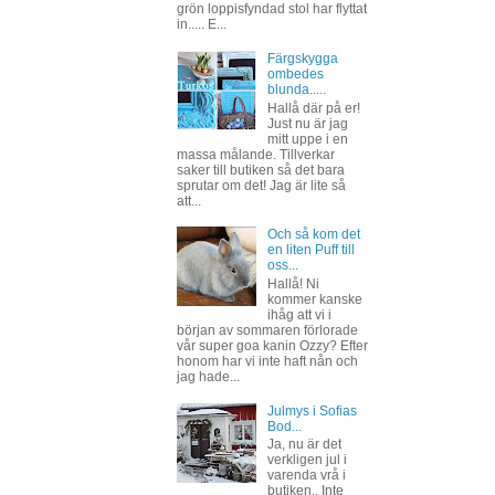
grön loppisfyndad stol har flyttat
in..... E...
Färgskygga
ombedes
blunda.....
Hallå där på er!
Just nu är jag
mitt uppe i en
massa målande. Tillverkar
saker till butiken så det bara
sprutar om det! Jag är lite så
att...
Och så kom det
en liten Puff till
oss...
Hallå! Ni
kommer kanske
ihåg att vi i
början av sommaren förlorade
vår super goa kanin Ozzy? Efter
honom har vi inte haft nån och
jag hade...
Julmys i Sofias
Bod...
Ja, nu är det
verkligen jul i
varenda vrå i
butiken.. Inte