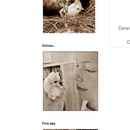
Denna
D
Sötisar...
Fina ägg