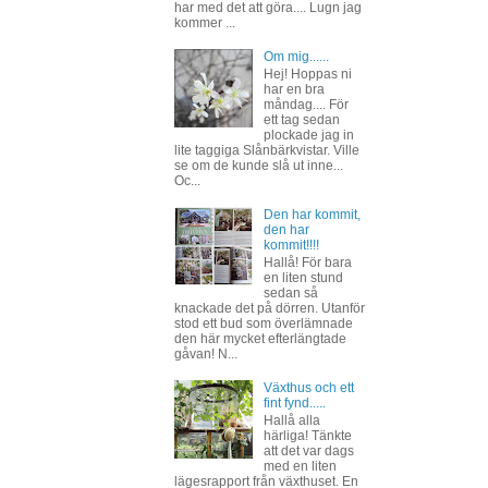
har med det att göra.... Lugn jag
kommer ...
Om mig......
Hej! Hoppas ni
har en bra
måndag.... För
ett tag sedan
plockade jag in
lite taggiga Slånbärkvistar. Ville
se om de kunde slå ut inne...
Oc...
Den har kommit,
den har
kommit!!!!
Hallå! För bara
en liten stund
sedan så
knackade det på dörren. Utanför
stod ett bud som överlämnade
den här mycket efterlängtade
gåvan! N...
Växthus och ett
fint fynd.....
Hallå alla
härliga! Tänkte
att det var dags
med en liten
lägesrapport från växthuset. En