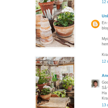
12 
Un
En s
blo
Myc
hem
Kra
12 
Ane
Go
Så 
Ha 
Kra
13 