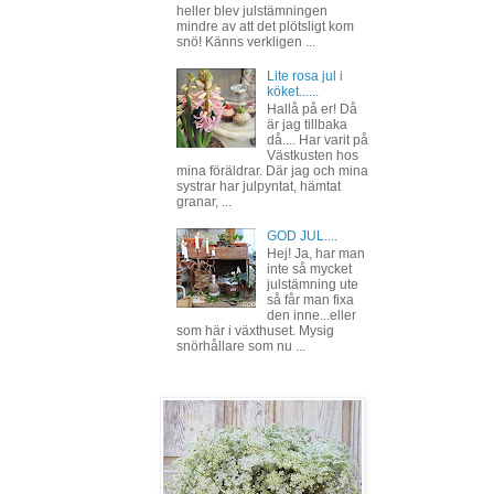
heller blev julstämningen
mindre av att det plötsligt kom
snö! Känns verkligen ...
Lite rosa jul i
köket......
Hallå på er! Då
är jag tillbaka
då.... Har varit på
Västkusten hos
mina föräldrar. Där jag och mina
systrar har julpyntat, hämtat
granar, ...
GOD JUL....
Hej! Ja, har man
inte så mycket
julstämning ute
så får man fixa
den inne...eller
som här i växthuset. Mysig
snörhållare som nu ...