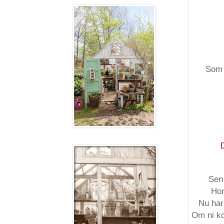
Som n
Sen 
Hon
Nu har
Om ni ko