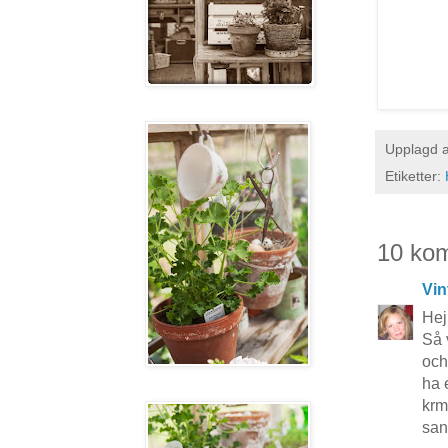
Upplagd 
Etiketter:
10 ko
Vin
Hej
Så 
och
ha 
kr
san