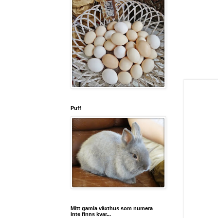
Puff
Mitt gamla växthus som numera
inte finns kvar...