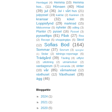
Hemma
(10)
Hemma
Hemlagat
(4)
Hönsen
(40)
Höst
hos...
(11)
(39)
jul
(36)
Jul i vårt hus
(21)
julpyssel
(19)
kakfat
(2)
Kaninen
(3)
kransar
(32)
köket
(9)
Loppisfynd
(29)
marknad
(15)
nyheter
(9)
Midsommar
(5)
odling
(3)
Plantor
(7)
pyssel
(16)
Pyssel
(3)
pysseltips
(81)
Påsk
(27)
Rea
Skrot
(2)
Recept
(5)
shoppingtips
(5)
Sofias Bod
(164)
(12)
Sommar
(37)
Sovrum
(3)
speglar
Stolar
(2)
tidnings-reportage
(6)
(1)
Trädgård
(39)
Tävling
(4)
utflykt
(2)
utlottning
(2)
utmärkelser
(2)
vardagsrum
(17)
vinter
veranda
(4)
vår
(85)
(10)
vårmarknad
(12)
Växthuset
(28)
växthuset
(12)
ägg
(46)
Bloggarkiv
►
2024
(1)
►
2021
(1)
►
2020
(5)