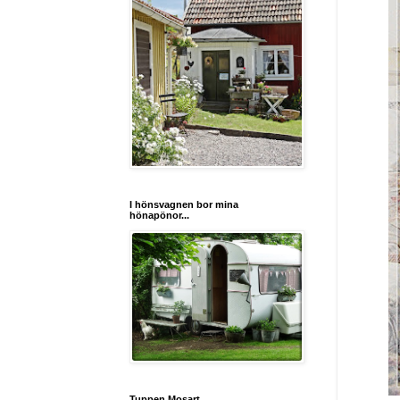
I hönsvagnen bor mina
hönapönor...
Tuppen Mosart