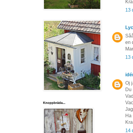
Kra
13 
Lyc
Såå
en 
Mar
13 
idé
Oj 
Du 
Vad
Vac
Knoppbräda...
Jag
Ha 
Kra
14 