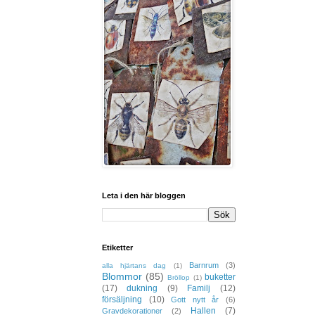
Leta i den här bloggen
Etiketter
Barnrum
(3)
alla hjärtans dag
(1)
Blommor
(85)
buketter
Bröllop
(1)
(17)
dukning
(9)
Familj
(12)
försäljning
(10)
Gott nytt år
(6)
Hallen
(7)
Gravdekorationer
(2)