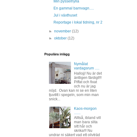
Min pysselhylla
En gammal barnvagn.....
Jul i växthuset
Reportage i lokal tidning, nr 2
►
november
(12)
►
oktober
(12)
Populära inlägg
Nymålat
vardagsrum .....
Hallojj! Nu är det
äntligen färdigt!!!
Piffat och fixat
och nu är jag
nöjd. Ovan kan ni se en liten
tjuvtitt i spegeln, som min man
snick...
Kaos-morgon
.......
Alltså, ibland vill
man bara slita
sitt hår och
skrika!!! Nu
undrar ni säkert vad ett olivträd