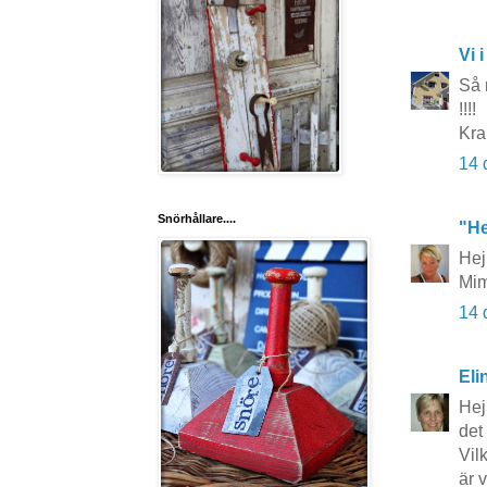
Vi i
Så 
!!!!
Kra
14 
Snörhållare....
"He
Hej
Mi
14 
Eli
Hej
det
Vil
är 