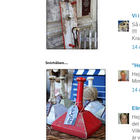
Vi i
Så 
!!!!
Kra
14 
Snörhållare....
"He
Hej
Mi
14 
Eli
Hej
det
Vil
är 