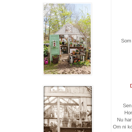
Som n
Sen 
Hon
Nu har
Om ni ko