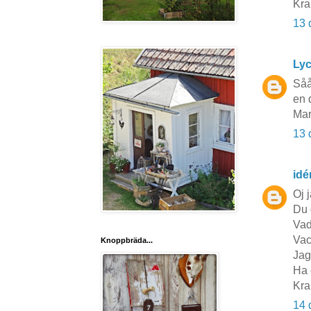
Kra
13 
Lyc
Såå
en 
Mar
13 
idé
Oj 
Du 
Vad
Vac
Knoppbräda...
Jag
Ha 
Kra
14 