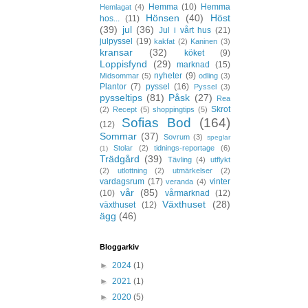
Hemma
(10)
Hemma
Hemlagat
(4)
Hönsen
(40)
Höst
hos...
(11)
(39)
jul
(36)
Jul i vårt hus
(21)
julpyssel
(19)
kakfat
(2)
Kaninen
(3)
kransar
(32)
köket
(9)
Loppisfynd
(29)
marknad
(15)
nyheter
(9)
Midsommar
(5)
odling
(3)
Plantor
(7)
pyssel
(16)
Pyssel
(3)
pysseltips
(81)
Påsk
(27)
Rea
Skrot
(2)
Recept
(5)
shoppingtips
(5)
Sofias Bod
(164)
(12)
Sommar
(37)
Sovrum
(3)
speglar
Stolar
(2)
tidnings-reportage
(6)
(1)
Trädgård
(39)
Tävling
(4)
utflykt
(2)
utlottning
(2)
utmärkelser
(2)
vardagsrum
(17)
vinter
veranda
(4)
vår
(85)
(10)
vårmarknad
(12)
Växthuset
(28)
växthuset
(12)
ägg
(46)
Bloggarkiv
►
2024
(1)
►
2021
(1)
►
2020
(5)