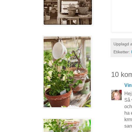
Upplagd 
Etiketter:
10 ko
Vin
Hej
Så 
och
ha 
kr
san