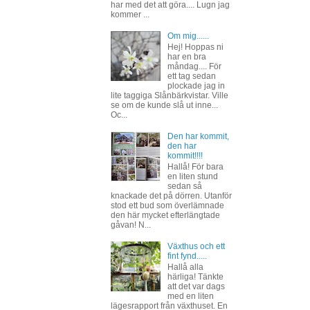
har med det att göra.... Lugn jag
kommer ...
Om mig......
Hej! Hoppas ni
har en bra
måndag.... För
ett tag sedan
plockade jag in
lite taggiga Slånbärkvistar. Ville
se om de kunde slå ut inne...
Oc...
Den har kommit,
den har
kommit!!!!
Hallå! För bara
en liten stund
sedan så
knackade det på dörren. Utanför
stod ett bud som överlämnade
den här mycket efterlängtade
gåvan! N...
Växthus och ett
fint fynd.....
Hallå alla
härliga! Tänkte
att det var dags
med en liten
lägesrapport från växthuset. En