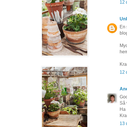
12 
Un
En s
blo
Myc
hem
Kra
12 
Ane
Go
Så 
Ha 
Kra
13 