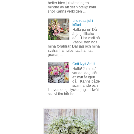
heller blev julstämningen
mindre av att det plötsligt kom
snö! Känns verkligen ...
Lite rosa jul i
köket......
Hallå på er! Då
är jag tillbaka
då.... Har varit på
Västkusten hos
mina föräldrar. Där jag och mina
systrar har julpyntat, hämtat
granar, ...
Gott Nytt År!!!!!
Hallå! Ja ni, då
var det dags för
ett nytt år igen
då!!! Känns både
spännande och
lite vemodigt, tycker jag.... I kväll
ska vi fira här he...