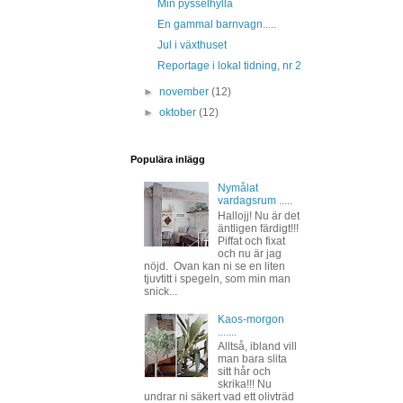
Min pysselhylla
En gammal barnvagn.....
Jul i växthuset
Reportage i lokal tidning, nr 2
►
november
(12)
►
oktober
(12)
Populära inlägg
Nymålat
vardagsrum .....
Hallojj! Nu är det
äntligen färdigt!!!
Piffat och fixat
och nu är jag
nöjd. Ovan kan ni se en liten
tjuvtitt i spegeln, som min man
snick...
Kaos-morgon
.......
Alltså, ibland vill
man bara slita
sitt hår och
skrika!!! Nu
undrar ni säkert vad ett olivträd