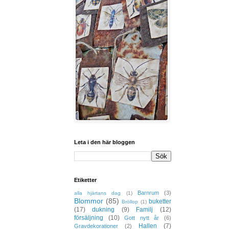
Leta i den här bloggen
Etiketter
Barnrum
(3)
alla hjärtans dag
(1)
Blommor
(85)
buketter
Bröllop
(1)
(17)
dukning
(9)
Familj
(12)
försäljning
(10)
Gott nytt år
(6)
Hallen
(7)
Gravdekorationer
(2)