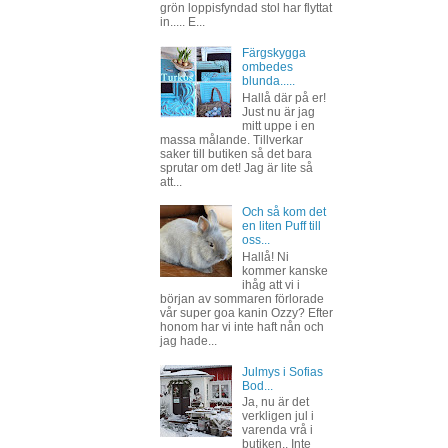
grön loppisfyndad stol har flyttat
in..... E...
Färgskygga
ombedes
blunda.....
Hallå där på er!
Just nu är jag
mitt uppe i en
massa målande. Tillverkar
saker till butiken så det bara
sprutar om det! Jag är lite så
att...
Och så kom det
en liten Puff till
oss...
Hallå! Ni
kommer kanske
ihåg att vi i
början av sommaren förlorade
vår super goa kanin Ozzy? Efter
honom har vi inte haft nån och
jag hade...
Julmys i Sofias
Bod...
Ja, nu är det
verkligen jul i
varenda vrå i
butiken.. Inte