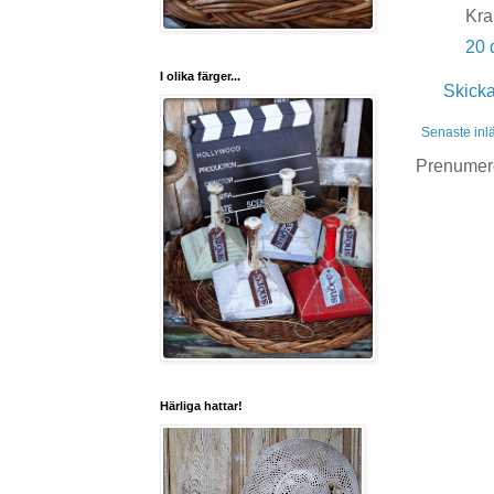
Kra
20 
I olika färger...
Skick
Senaste inl
Prenumer
Härliga hattar!