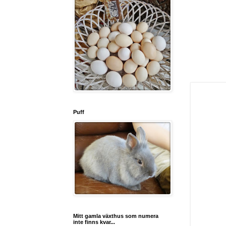
Puff
Mitt gamla växthus som numera
inte finns kvar...