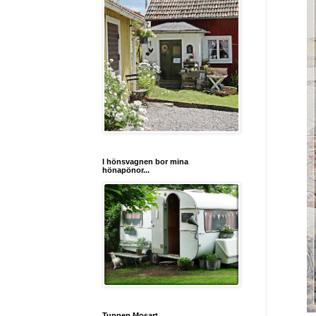
I hönsvagnen bor mina
hönapönor...
Tuppen Mosart