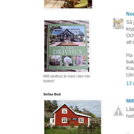
No
Så 
kry
Och
att
Ha 
bak
Kra
Ulr
Mitt växthus är med i den här
boken!
13 
Sofias Bod
Mil
Låt
har