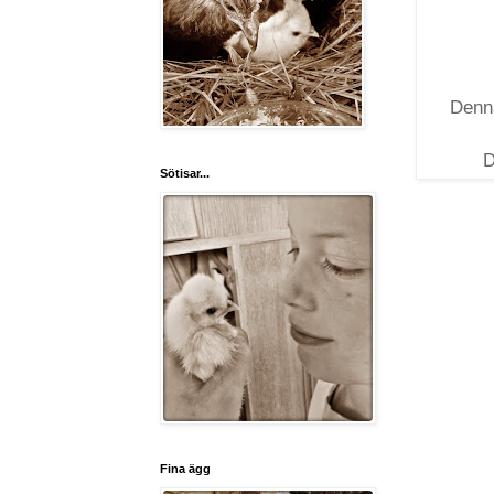
Denna
D
Sötisar...
Fina ägg