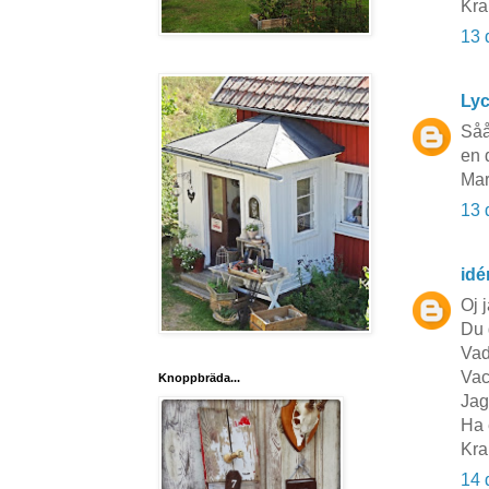
Kra
13 
Lyc
Såå
en 
Mar
13 
idé
Oj 
Du 
Vad
Vac
Knoppbräda...
Jag
Ha 
Kra
14 