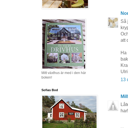
No
Så 
kry
Och
att
Ha 
bak
Kra
Ulr
Mitt växthus är med i den här
boken!
13 
Sofias Bod
Mil
Låt
har