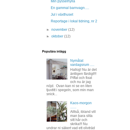
Min pysselhylla
En gammal barnvagn.....
Jul i växthuset
Reportage i lokal tidning, nr 2
►
november
(12)
►
oktober
(12)
Populära inlägg
Nymålat
vardagsrum .....
Hallojj! Nu är det
äntligen färdigt!!!
Piffat och fixat
och nu är jag
nöjd. Ovan kan ni se en liten
tjuvtitt i spegeln, som min man
snick...
Kaos-morgon
.......
Alltså, ibland vill
man bara slita
sitt hår och
skrika!!! Nu
undrar ni säkert vad ett olivträd