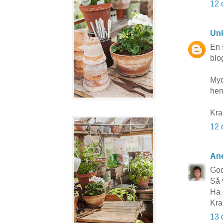
12 
Un
En s
blo
Myc
hem
Kra
12 
Ane
Go
Så 
Ha 
Kra
13 