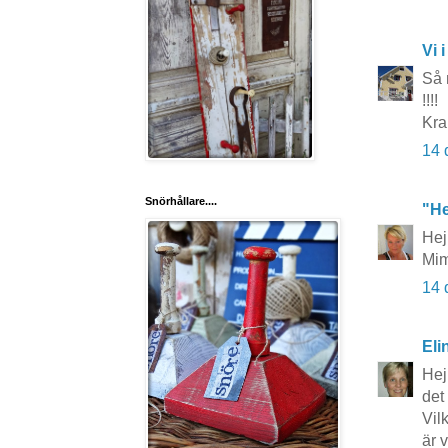
Vi i
Så 
!!!!
Kra
14 
Snörhållare....
"He
Hej
Mi
14 
Eli
Hej
det
Vil
är 