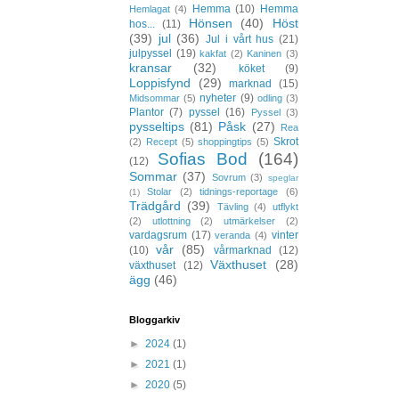
Hemma
(10)
Hemma
Hemlagat
(4)
Hönsen
(40)
Höst
hos...
(11)
(39)
jul
(36)
Jul i vårt hus
(21)
julpyssel
(19)
kakfat
(2)
Kaninen
(3)
kransar
(32)
köket
(9)
Loppisfynd
(29)
marknad
(15)
nyheter
(9)
Midsommar
(5)
odling
(3)
Plantor
(7)
pyssel
(16)
Pyssel
(3)
pysseltips
(81)
Påsk
(27)
Rea
Skrot
(2)
Recept
(5)
shoppingtips
(5)
Sofias Bod
(164)
(12)
Sommar
(37)
Sovrum
(3)
speglar
Stolar
(2)
tidnings-reportage
(6)
(1)
Trädgård
(39)
Tävling
(4)
utflykt
(2)
utlottning
(2)
utmärkelser
(2)
vardagsrum
(17)
vinter
veranda
(4)
vår
(85)
(10)
vårmarknad
(12)
Växthuset
(28)
växthuset
(12)
ägg
(46)
Bloggarkiv
►
2024
(1)
►
2021
(1)
►
2020
(5)