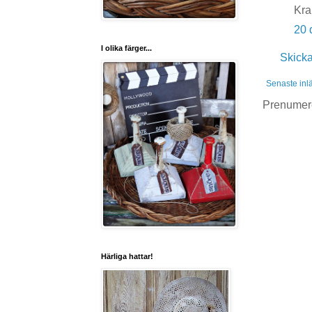
Kra
20 
I olika färger...
Skick
Senaste inl
Prenumer
Härliga hattar!