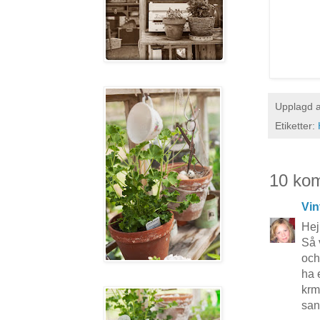
Upplagd 
Etiketter:
10 ko
Vin
Hej
Så 
och
ha 
kr
san