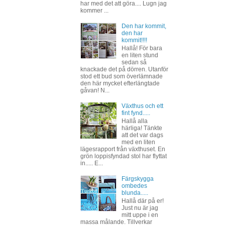
har med det att göra.... Lugn jag
kommer ...
Den har kommit,
den har
kommit!!!!
Hallå! För bara
en liten stund
sedan så
knackade det på dörren. Utanför
stod ett bud som överlämnade
den här mycket efterlängtade
gåvan! N...
Växthus och ett
fint fynd.....
Hallå alla
härliga! Tänkte
att det var dags
med en liten
lägesrapport från växthuset. En
grön loppisfyndad stol har flyttat
in..... E...
Färgskygga
ombedes
blunda.....
Hallå där på er!
Just nu är jag
mitt uppe i en
massa målande. Tillverkar