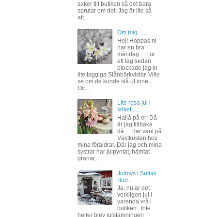
saker till butiken så det bara
sprutar om det! Jag är lite så
att...
Om mig......
Hej! Hoppas ni
har en bra
måndag.... För
ett tag sedan
plockade jag in
lite taggiga Slånbärkvistar. Ville
se om de kunde slå ut inne...
Oc...
Lite rosa jul i
köket......
Hallå på er! Då
är jag tillbaka
då.... Har varit på
Västkusten hos
mina föräldrar. Där jag och mina
systrar har julpyntat, hämtat
granar, ...
Julmys i Sofias
Bod...
Ja, nu är det
verkligen jul i
varenda vrå i
butiken.. Inte
heller blev julstämningen