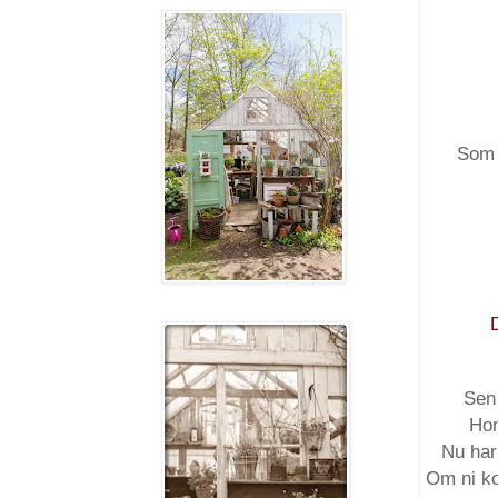
Som n
Sen 
Hon
Nu har
Om ni ko