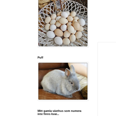
Puff
Mitt gamla växthus som numera
inte finns kvar...