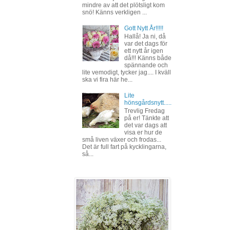
mindre av att det plötsligt kom
snö! Känns verkligen ...
Gott Nytt År!!!!!
Hallå! Ja ni, då
var det dags för
ett nytt år igen
då!!! Känns både
spännande och
lite vemodigt, tycker jag.... I kväll
ska vi fira här he...
Lite
hönsgårdsnytt.....
Trevlig Fredag
på er! Tänkte att
det var dags att
visa er hur de
små liven växer och frodas...
Det är full fart på kycklingarna,
så...