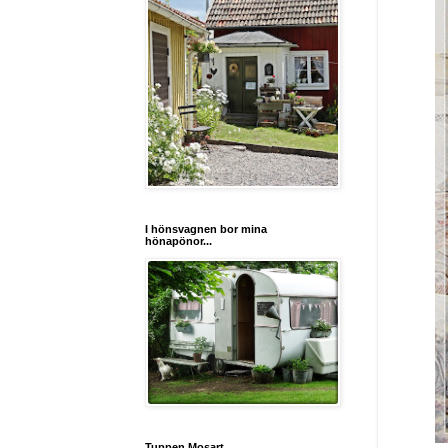
I hönsvagnen bor mina
hönapönor...
Tuppen Mosart