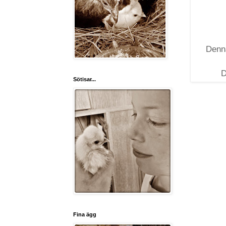
Denna
D
Sötisar...
Fina ägg