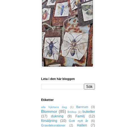
Leta i den här bloggen
Etiketter
Barnrum
(3)
alla hjärtans dag
(1)
Blommor
(85)
buketter
Bröllop
(1)
(17)
dukning
(9)
Familj
(12)
försäljning
(10)
Gott nytt år
(6)
Hallen
(7)
Gravdekorationer
(2)