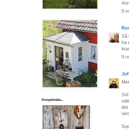
Ann
9 n
Ros
Så 
ha 
kra
9 n
Jo
Men
Sol
Knoppbräda...
vat
det 
ver
Sup