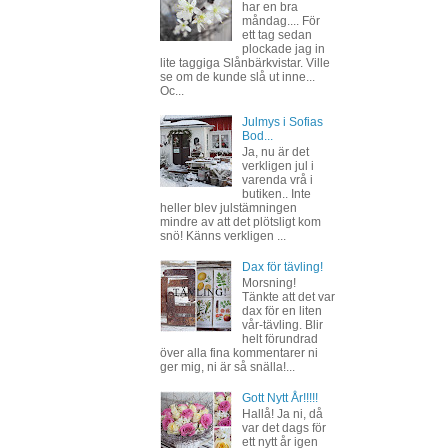
har en bra
måndag.... För
ett tag sedan
plockade jag in
lite taggiga Slånbärkvistar. Ville
se om de kunde slå ut inne...
Oc...
Julmys i Sofias
Bod...
Ja, nu är det
verkligen jul i
varenda vrå i
butiken.. Inte
heller blev julstämningen
mindre av att det plötsligt kom
snö! Känns verkligen ...
Dax för tävling!
Morsning!
Tänkte att det var
dax för en liten
vår-tävling. Blir
helt förundrad
över alla fina kommentarer ni
ger mig, ni är så snälla!...
Gott Nytt År!!!!!
Hallå! Ja ni, då
var det dags för
ett nytt år igen