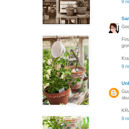
9 n
San
Go
Fin
gro
Kr
9 n
Un
Guu
sku
KRA
9 n