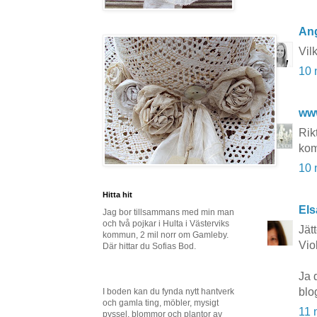
Ang
Vil
10 
ww
Rik
kom
10 
Hitta hit
Els
Jag bor tillsammans med min man
och två pojkar i Hulta i Västerviks
Jät
kommun, 2 mil norr om Gamleby.
Vio
Där hittar du Sofias Bod.
Ja 
blo
I boden kan du fynda nytt hantverk
och gamla ting, möbler, mysigt
11 
pyssel, blommor och plantor av