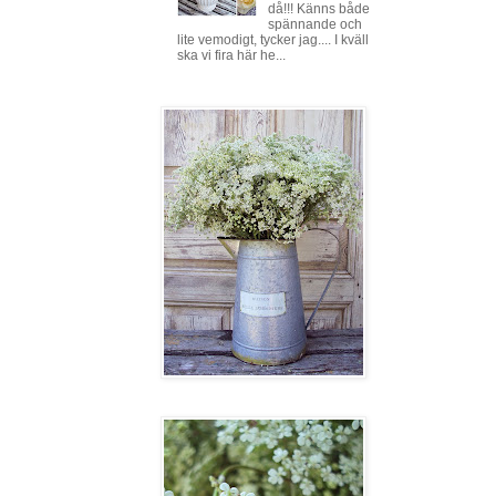
då!!! Känns både
spännande och
lite vemodigt, tycker jag.... I kväll
ska vi fira här he...