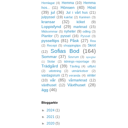
Hemma
(10)
Hemma
Hemlagat
(4)
Hönsen
(40)
Höst
hos...
(11)
(39)
jul
(36)
Jul i vårt hus
(21)
julpyssel
(19)
kakfat
(2)
Kaninen
(3)
kransar
(32)
köket
(9)
Loppisfynd
(29)
marknad
(15)
nyheter
(9)
Midsommar
(5)
odling
(3)
Plantor
(7)
pyssel
(16)
Pyssel
(3)
pysseltips
(81)
Påsk
(27)
Rea
Skrot
(2)
Recept
(5)
shoppingtips
(5)
Sofias Bod
(164)
(12)
Sommar
(37)
Sovrum
(3)
speglar
Stolar
(2)
tidnings-reportage
(6)
(1)
Trädgård
(39)
Tävling
(4)
utflykt
(2)
utlottning
(2)
utmärkelser
(2)
vardagsrum
(17)
vinter
veranda
(4)
vår
(85)
(10)
vårmarknad
(12)
Växthuset
(28)
växthuset
(12)
ägg
(46)
Bloggarkiv
►
2024
(1)
►
2021
(1)
►
2020
(5)