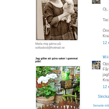
Oj.
Tac
Öns
Kra
12 
Maila mig gärna på :
sofiasbod@hotmail.se
Vi i
Jag gillar att göra saker i gammal
plåt!
Ojo
Får 
jag
Kra
12 
Skick
Senaste inl