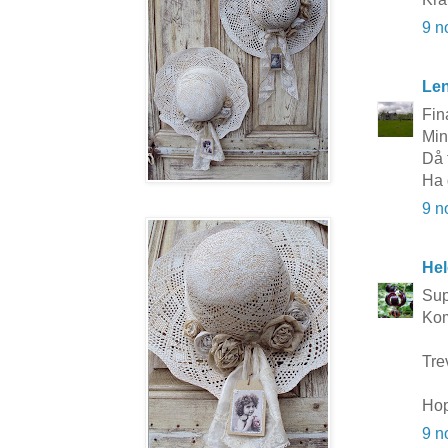
9 n
Le
Fin
Min
Då 
Ha 
9 n
Hel
Sup
Kom
Tre
Hop
9 n