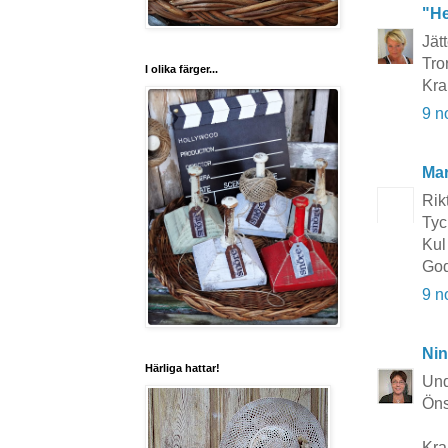
"He
Jät
Tro
I olika färger...
Kr
9 n
Mar
Rik
Tyc
Kul 
God
9 n
Nin
Härliga hattar!
Und
Öns
Kra