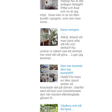
Hallojj! Nu är det
äntligen färdigt!!!
Piffat och fixat
och nu är jag
nöjd. Ovan kan ni se en liten
tjuvtitt i spegeln, som min man
snick...
Kaos-morgon
.......
Alltså, ibland vill
man bara slita
sitt hår och
skrika!!! Nu
undrar ni säkert vad ett olivträd
har med det att göra.... Lugn jag
kommer ...
Den har kommit,
den har
kommit!!!!
Hallå! För bara
en liten stund
sedan så
knackade det på dörren. Utanför
stod ett bud som överlämnade
den här mycket efterlängtade
gåvan! N...
Växthus och ett
fint fynd.....