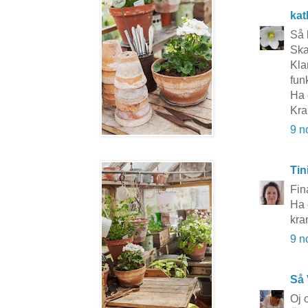
kat
Så 
Ska
Kla
funk
Ha e
Kra
9 n
Tin
Fin
Ha 
kra
9 n
Så 
Oj 