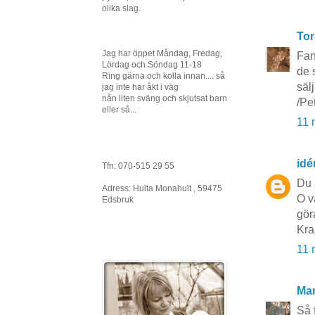
olika slag.
Tor
Jag har öppet Måndag, Fredag,
Fan
Lördag och Söndag 11-18
de 
Ring gärna och kolla innan.... så
sälj
jag inte har åkt i väg
nån liten sväng och skjutsat barn
/Pe
eller så...
11 
idé
Tfn: 070-515 29 55
Du 
Adress: Hulta Monahult , 59475
O v
Edsbruk
gör
Kra
11 
Mar
Så 