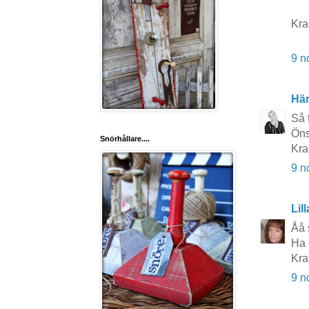
Kra
9 n
Här
Så 
Öns
Snörhållare....
Kra
9 n
Lil
Åå 
Ha 
Kra
9 n