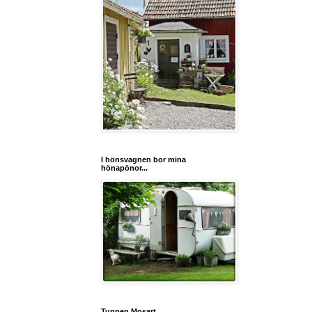
I hönsvagnen bor mina
hönapönor...
Tuppen Mosart