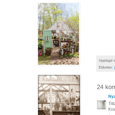
Upplagd 
Etiketter:
24 ko
Nya
Tit
Kra