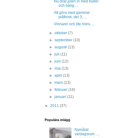
Nu drar julen in med buller
och bång....
Att göra med gammal
plåthink, del 3.....
Vinnare! och lite höns....
►
oktober
(7)
►
september
(10)
►
augusti
(13)
►
juli
(11)
►
juni
(12)
►
maj
(13)
►
april
(13)
►
mars
(13)
►
februari
(16)
►
januari
(11)
►
2011
(37)
Populära inlägg
Nymålat
vardagsrum .....