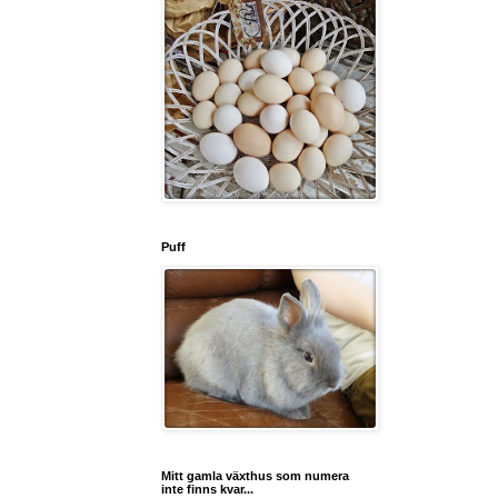
Puff
Mitt gamla växthus som numera
inte finns kvar...