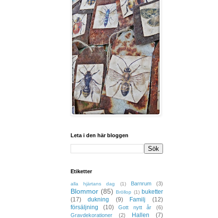
Leta i den här bloggen
Etiketter
Barnrum
(3)
alla hjärtans dag
(1)
Blommor
(85)
buketter
Bröllop
(1)
(17)
dukning
(9)
Familj
(12)
försäljning
(10)
Gott nytt år
(6)
Hallen
(7)
Gravdekorationer
(2)