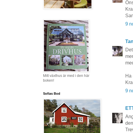
Öns
Kr
Sa
9 n
Tan
Det
men
med
Ha 
Mitt växthus är med i den här
boken!
Kra
9 n
Sofias Bod
ET
Ang
den
Tre