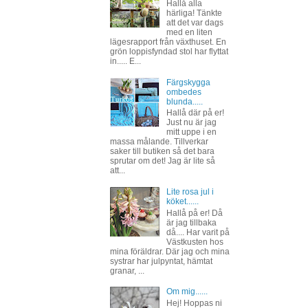
Hallå alla
härliga! Tänkte
att det var dags
med en liten
lägesrapport från växthuset. En
grön loppisfyndad stol har flyttat
in..... E...
Färgskygga
ombedes
blunda.....
Hallå där på er!
Just nu är jag
mitt uppe i en
massa målande. Tillverkar
saker till butiken så det bara
sprutar om det! Jag är lite så
att...
Lite rosa jul i
köket......
Hallå på er! Då
är jag tillbaka
då.... Har varit på
Västkusten hos
mina föräldrar. Där jag och mina
systrar har julpyntat, hämtat
granar, ...
Om mig......
Hej! Hoppas ni