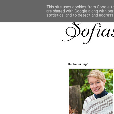
This site uses cookies from Google to 
are shared with Google along with per
statistics, and to detect and address
Här har ni mig!