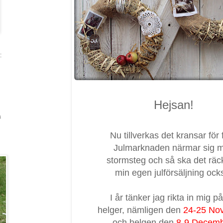
:
Hejsan!
a
Nu tillverkas det kransar för f
Julmarknaden närmar sig 
stormsteg och så ska det räcka
min egen julförsäljning ock
I år tänker jag rikta in mig på
helger, nämligen den
24-25 No
och helgen den
8-9 Decem