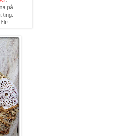
mma på
 ting,
 hit!