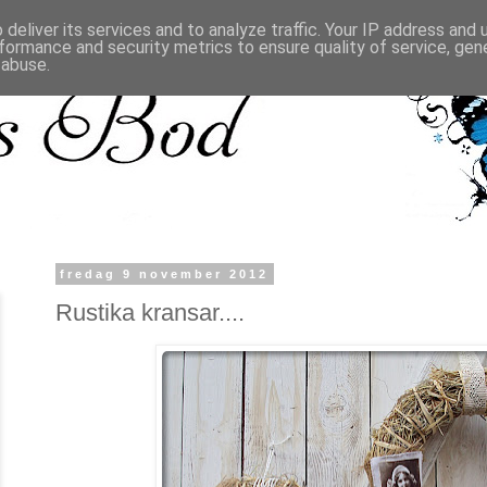
deliver its services and to analyze traffic. Your IP address and
formance and security metrics to ensure quality of service, ge
 abuse.
fredag 9 november 2012
Rustika kransar....