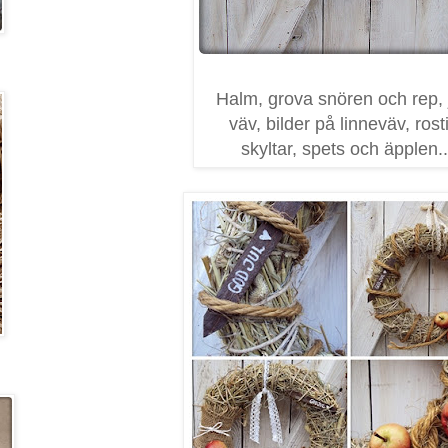
Halm, grova snören och rep, 
väv, bilder på linneväv, rost
skyltar, spets och äpplen..