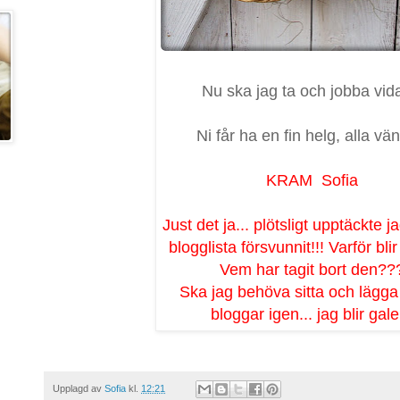
Nu ska jag ta och jobba vid
Ni får ha en fin helg, alla vä
KRAM Sofia
Just det ja... plötsligt upptäckte j
blogglista försvunnit!!! Varför bli
Vem har tagit bort den??
Ska jag behöva sitta och lägga 
bloggar igen... jag blir gale
Upplagd av
Sofia
kl.
12:21