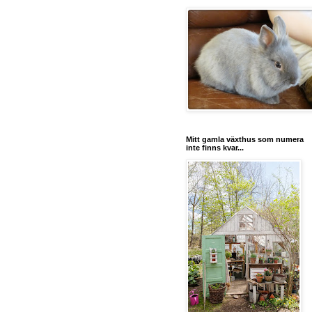
Mitt gamla växthus som numera
inte finns kvar...