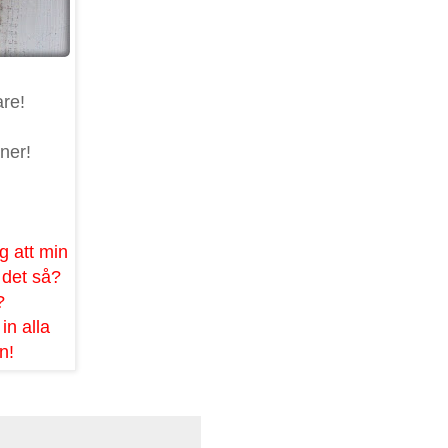
are!
nner!
ag att min
r det så?
?
in alla
n!