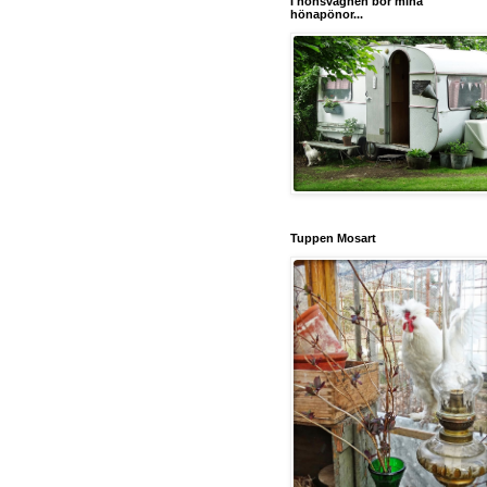
I hönsvagnen bor mina
hönapönor...
Tuppen Mosart