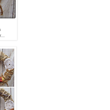
a
...