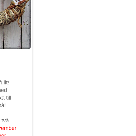
ullt!
med
 till
så!
 två
vember
ber
.