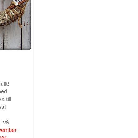
ullt!
med
 till
så!
 två
vember
ber
.