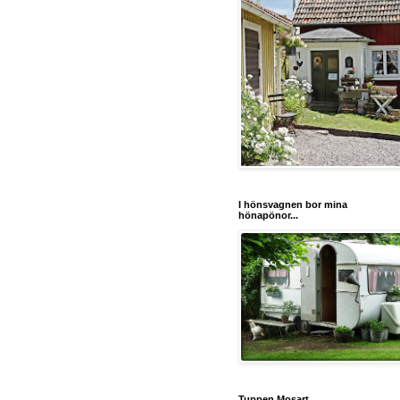
I hönsvagnen bor mina
hönapönor...
Tuppen Mosart