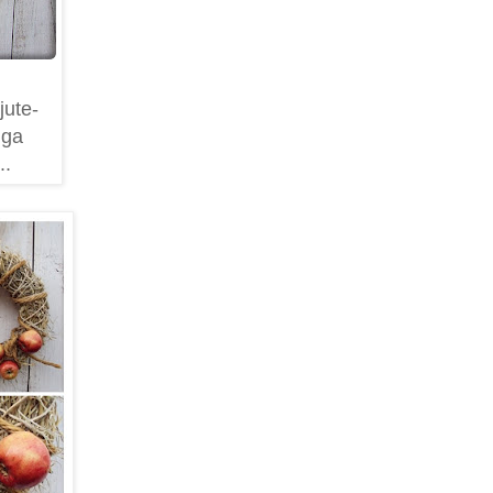
jute-
iga
..