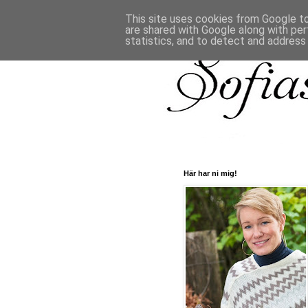
This site uses cookies from Google to 
are shared with Google along with per
statistics, and to detect and address
Här har ni mig!