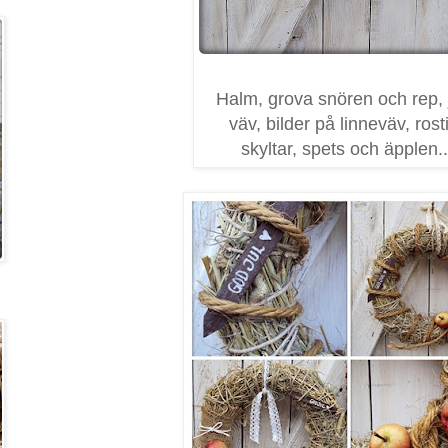
Halm, grova snören och rep, 
väv, bilder på linneväv, rost
skyltar, spets och äpplen..