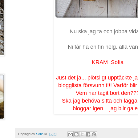
Nu ska jag ta och jobba vid
Ni får ha en fin helg, alla vä
KRAM Sofia
Just det ja... plötsligt upptäckte j
blogglista försvunnit!!! Varför bli
Vem har tagit bort den??
Ska jag behöva sitta och lägga 
bloggar igen... jag blir gale
Upplagd av
Sofia
kl.
12:21