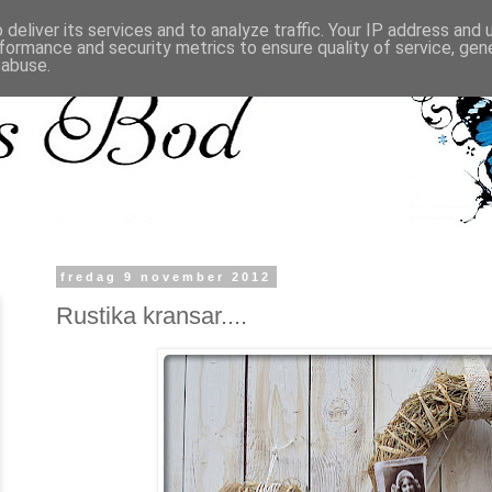
deliver its services and to analyze traffic. Your IP address and
formance and security metrics to ensure quality of service, ge
 abuse.
fredag 9 november 2012
Rustika kransar....