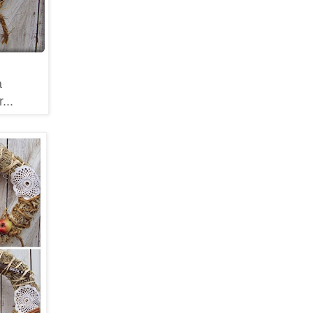
a
...