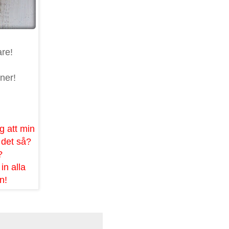
are!
nner!
ag att min
r det så?
?
in alla
n!