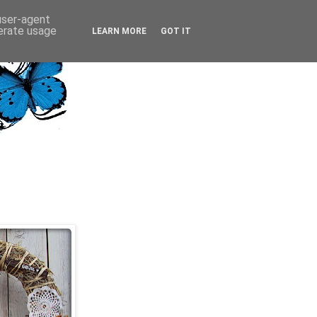
 user-agent
nerate usage
LEARN MORE
GOT IT