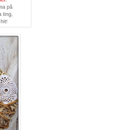
mma på
 ting,
 hit!