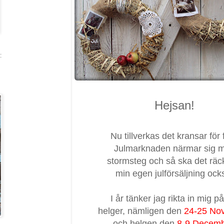
:
Hejsan!
Nu tillverkas det kransar för f
Julmarknaden närmar sig 
stormsteg och så ska det räcka
min egen julförsäljning ock
I år tänker jag rikta in mig på
helger, nämligen den
24-25 No
och helgen den
8-9 Decem