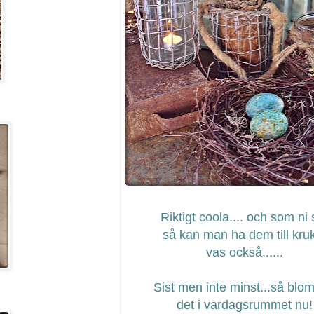
Riktigt coola.... och som ni 
så kan man ha dem till kru
vas också......
Sist men inte minst...så blo
det i vardagsrummet nu!