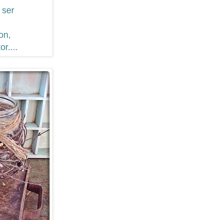
 ser
on,
or....