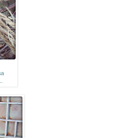
sa
..