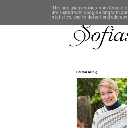
This site uses cookies from Google to 
are shared with Google along with per
statistics, and to detect and address
Här har ni mig!