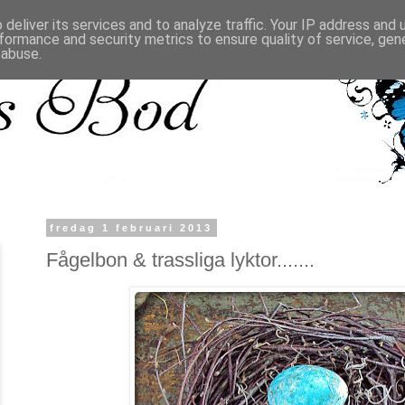
deliver its services and to analyze traffic. Your IP address and
formance and security metrics to ensure quality of service, ge
 abuse.
fredag 1 februari 2013
Fågelbon & trassliga lyktor.......