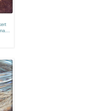
ert
na....