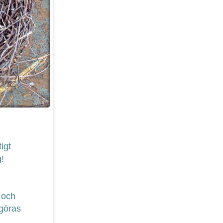
igt
g!
 och
 göras