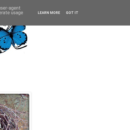
 user-agent
nerate usage
LEARN MORE
GOT IT