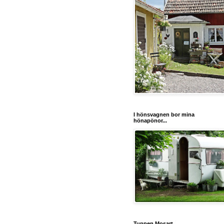
I hönsvagnen bor mina
hönapönor...
Tuppen Mosart