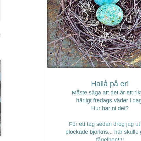
:
Hallå på er!
Måste säga att det är ett rikt
härligt fredags-väder i da
Hur har ni det?
För ett tag sedan drog jag ut
plockade björkris... här skulle
fågelbon!!!!