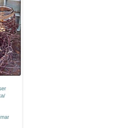
ser
ka/
mmar