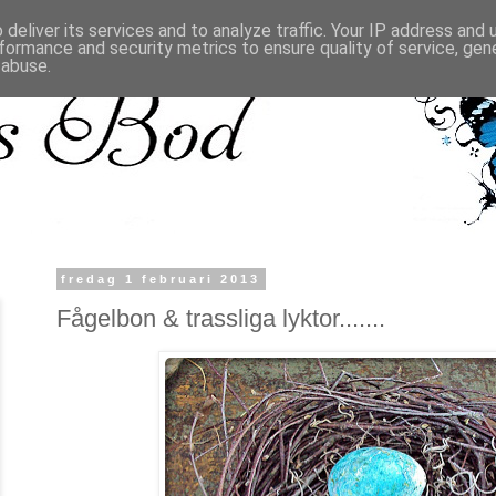
deliver its services and to analyze traffic. Your IP address and
formance and security metrics to ensure quality of service, ge
 abuse.
fredag 1 februari 2013
Fågelbon & trassliga lyktor.......