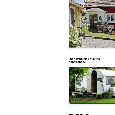
I hönsvagnen bor mina
hönapönor...
Tuppen Mosart