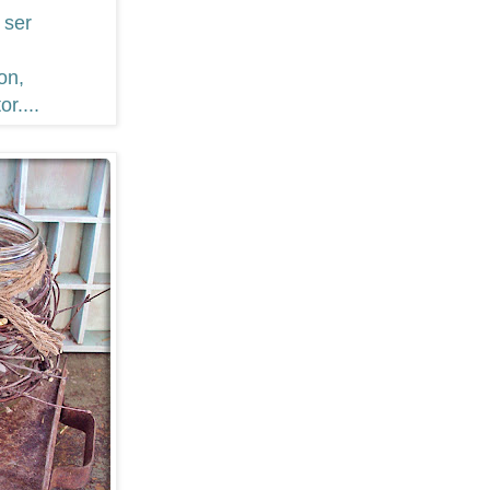
 ser
on,
or....