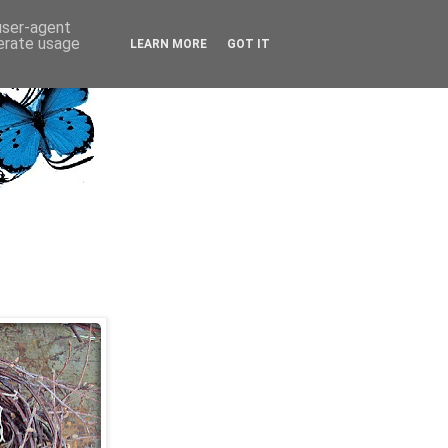
 user-agent
nerate usage
LEARN MORE
GOT IT