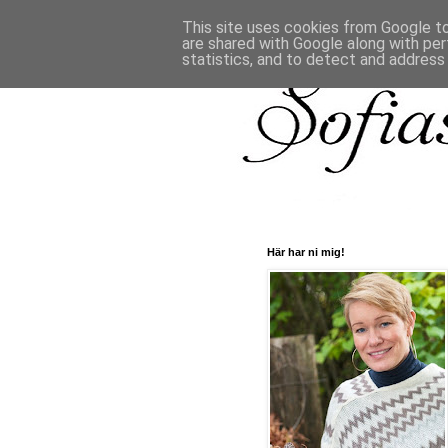
This site uses cookies from Google to 
are shared with Google along with per
statistics, and to detect and address
Här har ni mig!