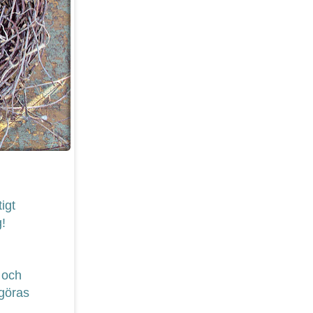
igt
g!
 och
 göras