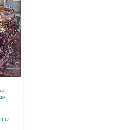
ser
ka/
mmar