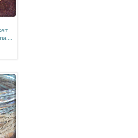
ert
na....