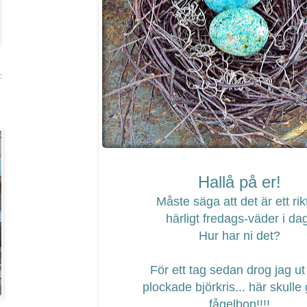
:
Hallå på er!
Måste säga att det är ett rikt
härligt fredags-väder i da
Hur har ni det?
För ett tag sedan drog jag ut
plockade björkris... här skulle
fågelbon!!!!