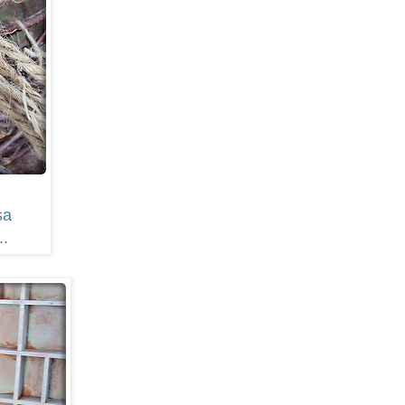
sa
..