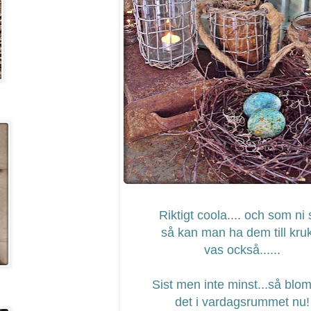
Riktigt coola.... och som ni 
så kan man ha dem till kru
vas också......
Sist men inte minst...så blo
det i vardagsrummet nu!