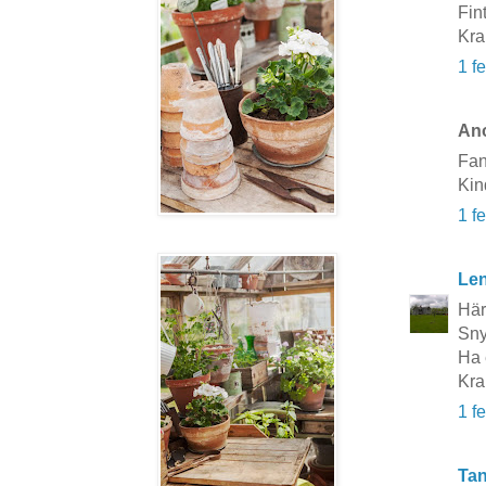
Fint
Kra
1 f
Ano
Fan
Kin
1 f
Le
Här
Sny
Ha 
Kra
1 f
Tan