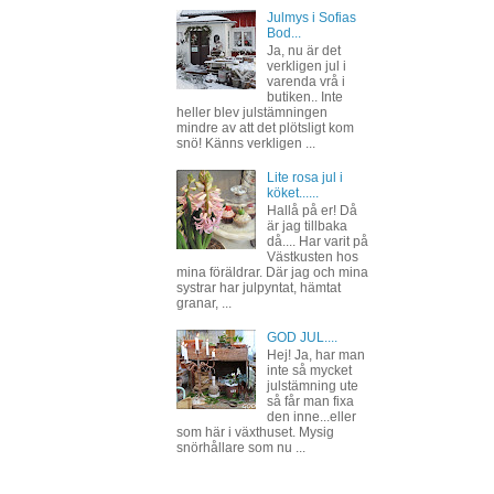
Julmys i Sofias
Bod...
Ja, nu är det
verkligen jul i
varenda vrå i
butiken.. Inte
heller blev julstämningen
mindre av att det plötsligt kom
snö! Känns verkligen ...
Lite rosa jul i
köket......
Hallå på er! Då
är jag tillbaka
då.... Har varit på
Västkusten hos
mina föräldrar. Där jag och mina
systrar har julpyntat, hämtat
granar, ...
GOD JUL....
Hej! Ja, har man
inte så mycket
julstämning ute
så får man fixa
den inne...eller
som här i växthuset. Mysig
snörhållare som nu ...