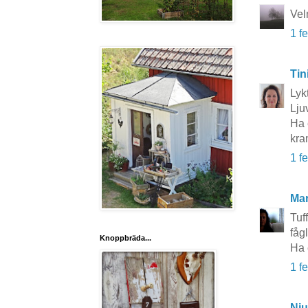
Vel
1 f
Tin
Lyk
Lju
Ha 
kra
1 f
Mar
Tuff
fåg
Knoppbräda...
Ha 
1 f
Nju