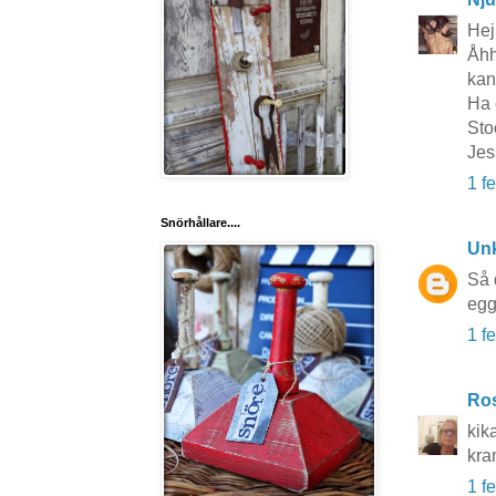
Hej
Åhh 
kan
Ha 
Sto
Jes
1 f
Snörhållare....
Un
Så 
egg
1 f
Ros
kik
kra
1 f