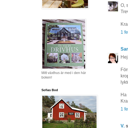
O, 
Tre
Kra
1 f
San
Hej
För
Mitt växthus är med i den här
kro
boken!
lyk
Sofias Bod
Ha 
Kra
1 f
V.
s