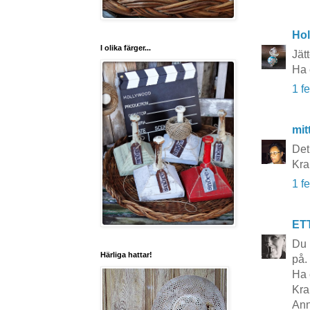
Hol
I olika färger...
Jätt
Ha 
1 f
mit
Det
Kra
1 f
ET
Du 
Härliga hattar!
på.
Ha 
Kra
Ann