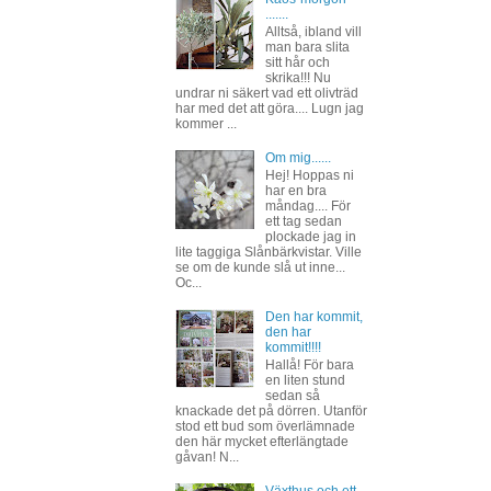
.......
Alltså, ibland vill
man bara slita
sitt hår och
skrika!!! Nu
undrar ni säkert vad ett olivträd
har med det att göra.... Lugn jag
kommer ...
Om mig......
Hej! Hoppas ni
har en bra
måndag.... För
ett tag sedan
plockade jag in
lite taggiga Slånbärkvistar. Ville
se om de kunde slå ut inne...
Oc...
Den har kommit,
den har
kommit!!!!
Hallå! För bara
en liten stund
sedan så
knackade det på dörren. Utanför
stod ett bud som överlämnade
den här mycket efterlängtade
gåvan! N...