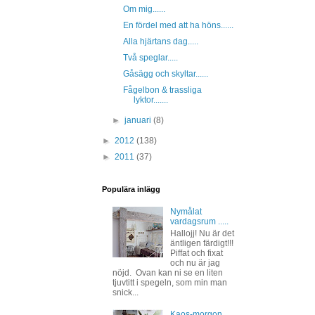
Om mig......
En fördel med att ha höns......
Alla hjärtans dag.....
Två speglar.....
Gåsägg och skyltar......
Fågelbon & trassliga
lyktor.......
►
januari
(8)
►
2012
(138)
►
2011
(37)
Populära inlägg
Nymålat
vardagsrum .....
Hallojj! Nu är det
äntligen färdigt!!!
Piffat och fixat
och nu är jag
nöjd. Ovan kan ni se en liten
tjuvtitt i spegeln, som min man
snick...
Kaos-morgon