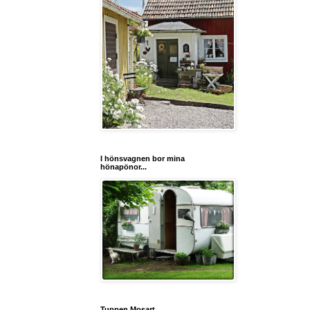
I hönsvagnen bor mina
hönapönor...
Tuppen Mosart