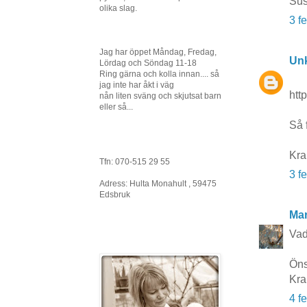
Su
olika slag.
3 f
Jag har öppet Måndag, Fredag,
Un
Lördag och Söndag 11-18
Ring gärna och kolla innan.... så
jag inte har åkt i väg
htt
nån liten sväng och skjutsat barn
eller så...
Så f
Kr
Tfn: 070-515 29 55
3 f
Adress: Hulta Monahult , 59475
Edsbruk
Mar
Vad 
Öns
Kra
4 f