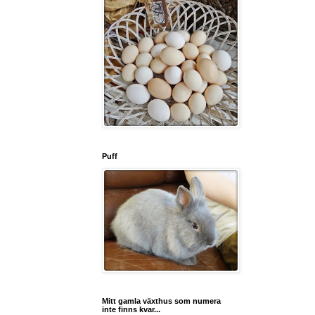
Puff
Mitt gamla växthus som numera
inte finns kvar...