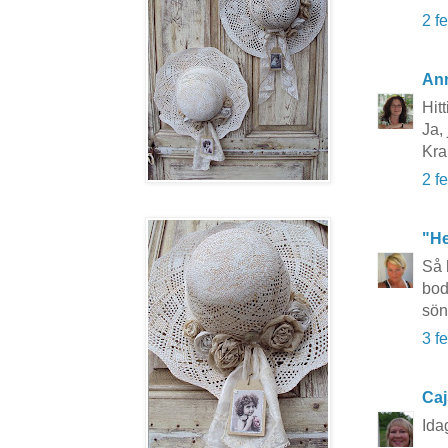
2 f
An
Hit
Ja,
Kr
2 f
"He
Så 
bod
sön
3 f
Caj
Ida