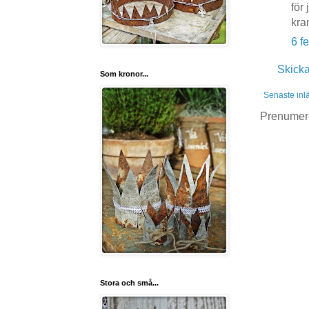
för
kra
6 f
Skick
Som kronor...
Senaste inl
Prenumer
Stora och små...