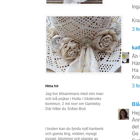
Inga
Kra
3 f
kat
Åh 
Här
Ha 
Kra
3 f
Hitta hit
Jag bor tillsammans med min man
och två pojkar i Hulta i Västerviks
Blå
kommun, 2 mil norr om Gamleby.
Där hittar du Sofias Bod.
Hej
Änn
det 
I boden kan du fynda nytt hantverk
Go 
och gamla ting, möbler, mysigt
pyssel, blommor och plantor av