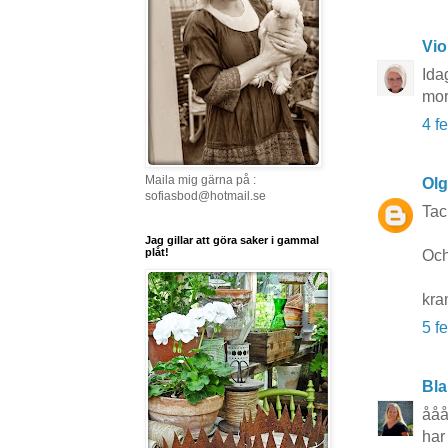
Vio
Ida
mor
4 f
Maila mig gärna på :
Ol
sofiasbod@hotmail.se
Tac
Jag gillar att göra saker i gammal
plåt!
Och
kr
5 f
Bla
ååå
har