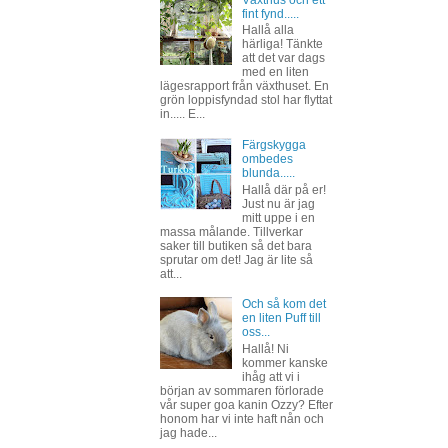
Växthus och ett
fint fynd.....
Hallå alla
härliga! Tänkte
att det var dags
med en liten
lägesrapport från växthuset. En
grön loppisfyndad stol har flyttat
in..... E...
Färgskygga
ombedes
blunda.....
Hallå där på er!
Just nu är jag
mitt uppe i en
massa målande. Tillverkar
saker till butiken så det bara
sprutar om det! Jag är lite så
att...
Och så kom det
en liten Puff till
oss...
Hallå! Ni
kommer kanske
ihåg att vi i
början av sommaren förlorade
vår super goa kanin Ozzy? Efter
honom har vi inte haft nån och
jag hade...