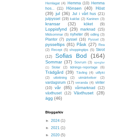
Hemma
(10)
Hemma
Hemlagat
(4)
Hönsen
(40)
Höst
hos...
(11)
(39)
jul
(36)
Jul i vårt hus
(21)
julpyssel
(19)
kakfat
(2)
Kaninen
(3)
kransar
(32)
köket
(9)
Loppisfynd
(29)
marknad
(15)
nyheter
(9)
Midsommar
(5)
odling
(3)
Plantor
(7)
pyssel
(16)
Pyssel
(3)
pysseltips
(81)
Påsk
(27)
Rea
Skrot
(2)
Recept
(5)
shoppingtips
(5)
Sofias Bod
(164)
(12)
Sommar
(37)
Sovrum
(3)
speglar
Stolar
(2)
tidnings-reportage
(6)
(1)
Trädgård
(39)
Tävling
(4)
utflykt
(2)
utlottning
(2)
utmärkelser
(2)
vardagsrum
(17)
vinter
veranda
(4)
vår
(85)
(10)
vårmarknad
(12)
Växthuset
(28)
växthuset
(12)
ägg
(46)
Bloggarkiv
►
2024
(1)
►
2021
(1)
►
2020
(5)