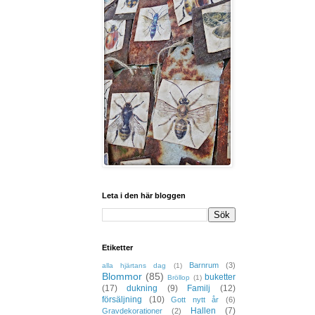
Leta i den här bloggen
Etiketter
Barnrum
(3)
alla hjärtans dag
(1)
Blommor
(85)
buketter
Bröllop
(1)
(17)
dukning
(9)
Familj
(12)
försäljning
(10)
Gott nytt år
(6)
Hallen
(7)
Gravdekorationer
(2)