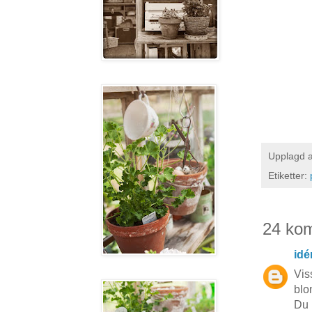
Upplagd 
Etiketter:
24 ko
idé
Vis
blo
Du 