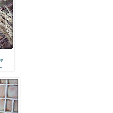
sa
..