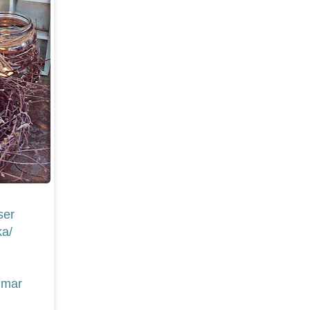
ser
ka/
mmar