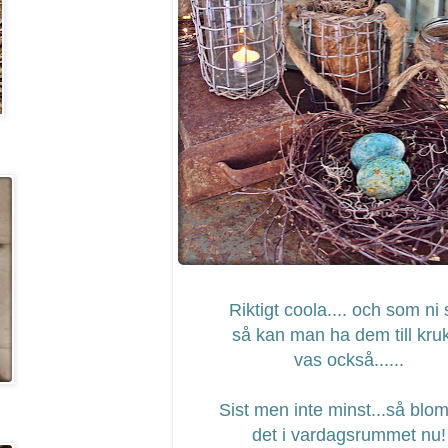
Riktigt coola.... och som ni 
så kan man ha dem till kru
vas också......
Sist men inte minst...så blo
det i vardagsrummet nu!