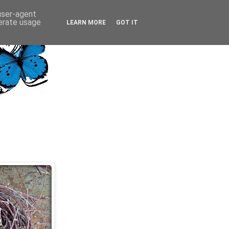
 user-agent
nerate usage
LEARN MORE
GOT IT