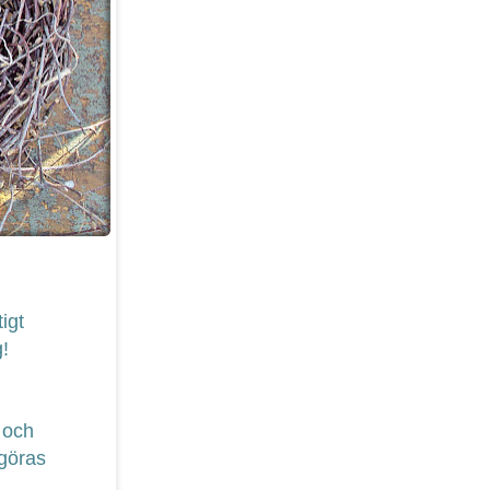
igt
g!
 och
 göras