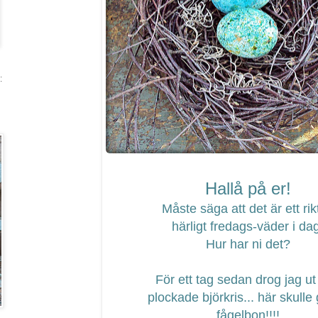
:
Hallå på er!
Måste säga att det är ett rikt
härligt fredags-väder i da
Hur har ni det?
För ett tag sedan drog jag ut
plockade björkris... här skulle
fågelbon!!!!