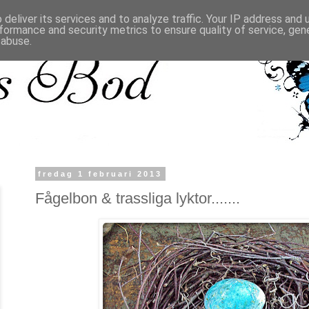
deliver its services and to analyze traffic. Your IP address and
formance and security metrics to ensure quality of service, ge
 abuse.
fredag 1 februari 2013
Fågelbon & trassliga lyktor.......