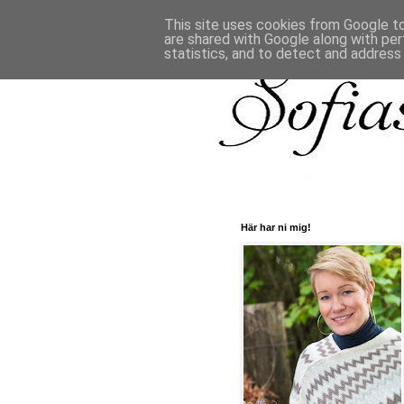
This site uses cookies from Google to 
are shared with Google along with per
statistics, and to detect and address
Här har ni mig!