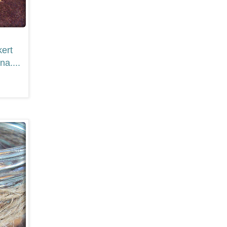
ert
na....