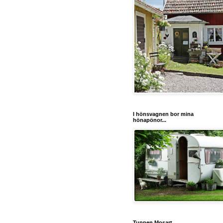
I hönsvagnen bor mina
hönapönor...
Tuppen Mosart