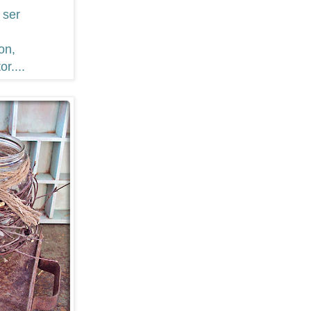
 ser
on,
or....