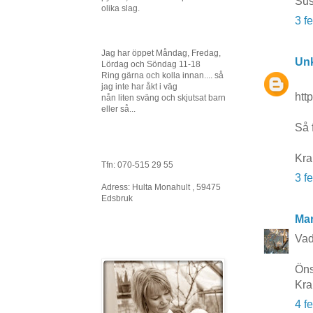
Su
olika slag.
3 f
Jag har öppet Måndag, Fredag,
Un
Lördag och Söndag 11-18
Ring gärna och kolla innan.... så
jag inte har åkt i väg
htt
nån liten sväng och skjutsat barn
eller så...
Så f
Kr
Tfn: 070-515 29 55
3 f
Adress: Hulta Monahult , 59475
Edsbruk
Mar
Vad 
Öns
Kra
4 f