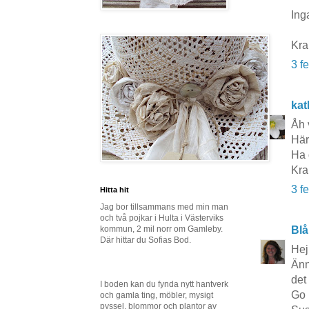
Inga
Kra
3 f
kat
Åh 
Här
Ha 
Kra
3 f
Hitta hit
Jag bor tillsammans med min man
och två pojkar i Hulta i Västerviks
Blå
kommun, 2 mil norr om Gamleby.
Där hittar du Sofias Bod.
Hej
Änn
det 
I boden kan du fynda nytt hantverk
Go 
och gamla ting, möbler, mysigt
pyssel, blommor och plantor av