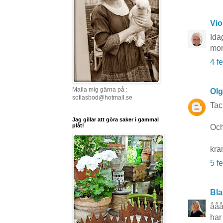
Vio
Ida
mor
4 f
Maila mig gärna på :
Ol
sofiasbod@hotmail.se
Tac
Jag gillar att göra saker i gammal
plåt!
Och
kr
5 f
Bla
ååå
har