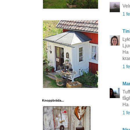
Vel
1 f
Tin
Lyk
Lju
Ha 
kra
1 f
Mar
Tuff
fåg
Knoppbräda...
Ha 
1 f
Nju