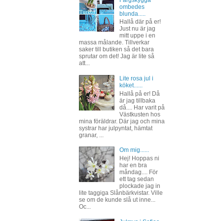
Färgskygga
ombedes
blunda.....
Hallå där på er!
Just nu är jag
mitt uppe i en
massa målande. Tillverkar
saker till butiken så det bara
sprutar om det! Jag är lite så
att...
Lite rosa jul i
köket......
Hallå på er! Då
är jag tillbaka
då.... Har varit på
Västkusten hos
mina föräldrar. Där jag och mina
systrar har julpyntat, hämtat
granar, ...
Om mig......
Hej! Hoppas ni
har en bra
måndag.... För
ett tag sedan
plockade jag in
lite taggiga Slånbärkvistar. Ville
se om de kunde slå ut inne...
Oc...