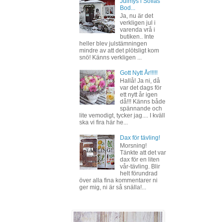
Julmys i Sofias
Bod...
Ja, nu är det
verkligen jul i
varenda vrå i
butiken.. Inte
heller blev julstämningen
mindre av att det plötsligt kom
snö! Känns verkligen ...
Gott Nytt År!!!!!
Hallå! Ja ni, då
var det dags för
ett nytt år igen
då!!! Känns både
spännande och
lite vemodigt, tycker jag.... I kväll
ska vi fira här he...
Dax för tävling!
Morsning!
Tänkte att det var
dax för en liten
vår-tävling. Blir
helt förundrad
över alla fina kommentarer ni
ger mig, ni är så snälla!...