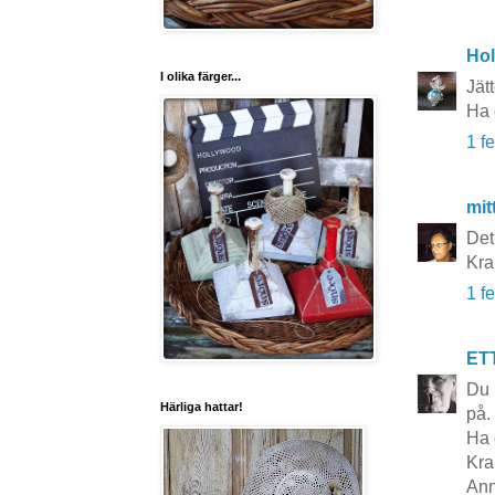
Hol
I olika färger...
Jätt
Ha 
1 f
mit
Det
Kra
1 f
ET
Du 
Härliga hattar!
på.
Ha 
Kra
Ann