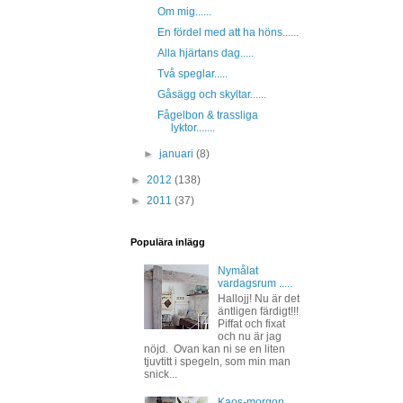
Om mig......
En fördel med att ha höns......
Alla hjärtans dag.....
Två speglar.....
Gåsägg och skyltar......
Fågelbon & trassliga
lyktor.......
►
januari
(8)
►
2012
(138)
►
2011
(37)
Populära inlägg
Nymålat
vardagsrum .....
Hallojj! Nu är det
äntligen färdigt!!!
Piffat och fixat
och nu är jag
nöjd. Ovan kan ni se en liten
tjuvtitt i spegeln, som min man
snick...
Kaos-morgon