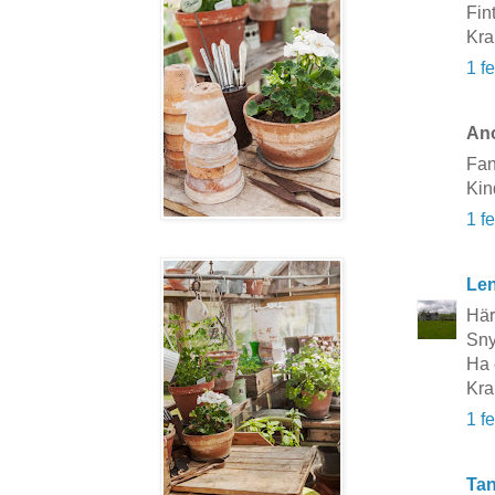
Fint
Kra
1 f
Ano
Fan
Kin
1 f
Le
Här
Sny
Ha 
Kra
1 f
Tan