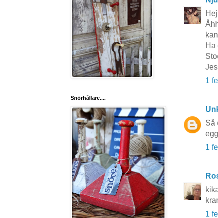
Hej
Åhh 
kan
Ha 
Sto
Jes
1 f
Snörhållare....
Un
Så 
egg
1 f
Ros
kik
kra
1 f