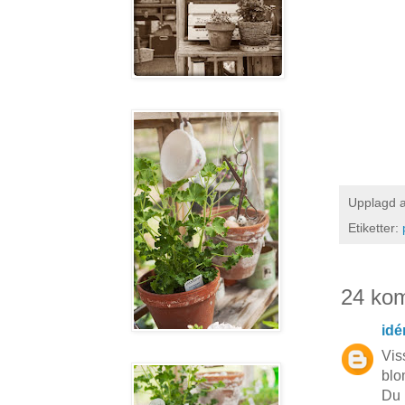
Upplagd 
Etiketter:
24 ko
idé
Vis
blo
Du 