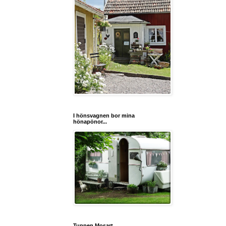
I hönsvagnen bor mina
hönapönor...
Tuppen Mosart