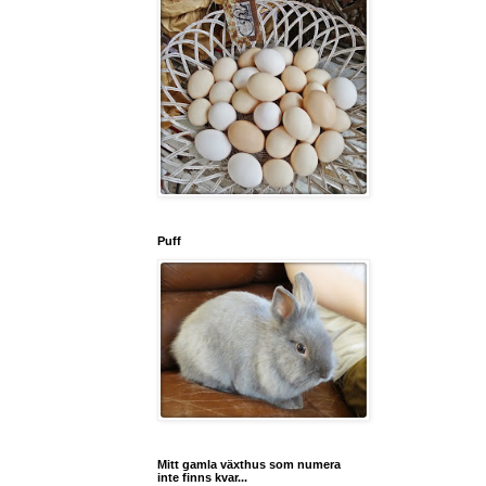
Puff
Mitt gamla växthus som numera
inte finns kvar...