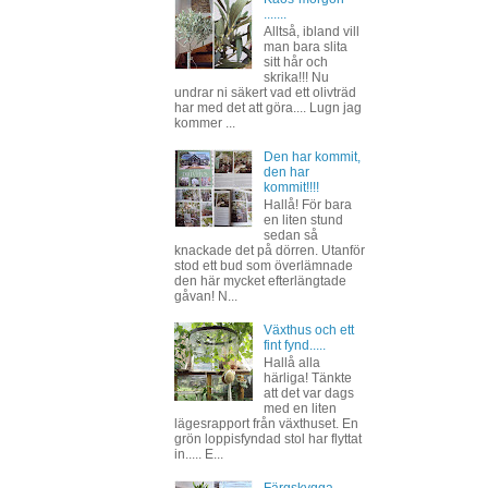
.......
Alltså, ibland vill
man bara slita
sitt hår och
skrika!!! Nu
undrar ni säkert vad ett olivträd
har med det att göra.... Lugn jag
kommer ...
Den har kommit,
den har
kommit!!!!
Hallå! För bara
en liten stund
sedan så
knackade det på dörren. Utanför
stod ett bud som överlämnade
den här mycket efterlängtade
gåvan! N...
Växthus och ett
fint fynd.....
Hallå alla
härliga! Tänkte
att det var dags
med en liten
lägesrapport från växthuset. En
grön loppisfyndad stol har flyttat
in..... E...