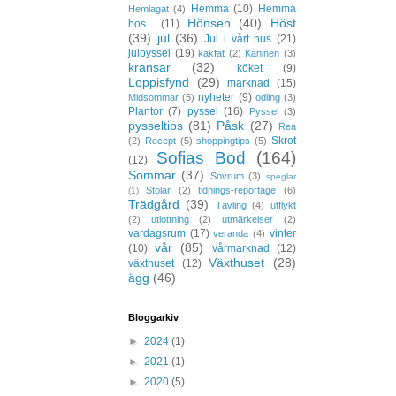
Hemma
(10)
Hemma
Hemlagat
(4)
Hönsen
(40)
Höst
hos...
(11)
(39)
jul
(36)
Jul i vårt hus
(21)
julpyssel
(19)
kakfat
(2)
Kaninen
(3)
kransar
(32)
köket
(9)
Loppisfynd
(29)
marknad
(15)
nyheter
(9)
Midsommar
(5)
odling
(3)
Plantor
(7)
pyssel
(16)
Pyssel
(3)
pysseltips
(81)
Påsk
(27)
Rea
Skrot
(2)
Recept
(5)
shoppingtips
(5)
Sofias Bod
(164)
(12)
Sommar
(37)
Sovrum
(3)
speglar
Stolar
(2)
tidnings-reportage
(6)
(1)
Trädgård
(39)
Tävling
(4)
utflykt
(2)
utlottning
(2)
utmärkelser
(2)
vardagsrum
(17)
vinter
veranda
(4)
vår
(85)
(10)
vårmarknad
(12)
Växthuset
(28)
växthuset
(12)
ägg
(46)
Bloggarkiv
►
2024
(1)
►
2021
(1)
►
2020
(5)