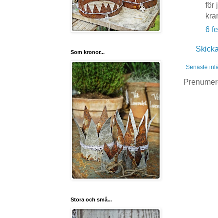
för
kra
6 f
Skick
Som kronor...
Senaste inl
Prenumer
Stora och små...