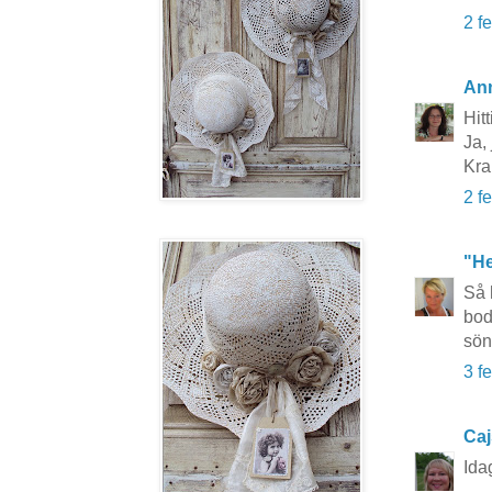
2 f
An
Hit
Ja,
Kr
2 f
"He
Så 
bod
sön
3 f
Caj
Ida