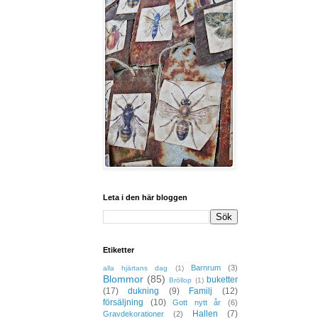
Leta i den här bloggen
Etiketter
Barnrum
(3)
alla hjärtans dag
(1)
Blommor
(85)
buketter
Bröllop
(1)
(17)
dukning
(9)
Familj
(12)
försäljning
(10)
Gott nytt år
(6)
Hallen
(7)
Gravdekorationer
(2)