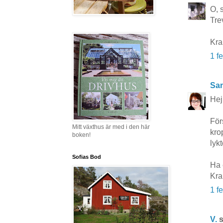
O, 
Tre
Kra
1 f
San
Hej
För
Mitt växthus är med i den här
kro
boken!
lyk
Sofias Bod
Ha 
Kra
1 f
V.
s