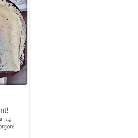
mt!
ar jag
morgon!