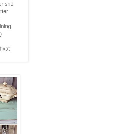
or snö
tter
!
dning
)
fixat