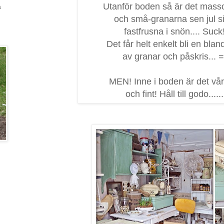
Utanför boden så är det mass
a
och små-granarna sen jul si
fastfrusna i snön.... Suck
Det får helt enkelt bli en blan
av granar och påskris... =
MEN! Inne i boden är det vår
och fint! Håll till godo......