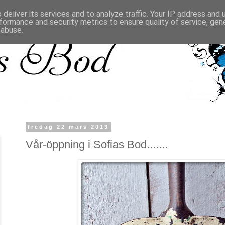
deliver its services and to analyze traffic. Your IP address and
formance and security metrics to ensure quality of service, ge
 abuse.
fredag 22 mars 2013
Vår-öppning i Sofias Bod.......