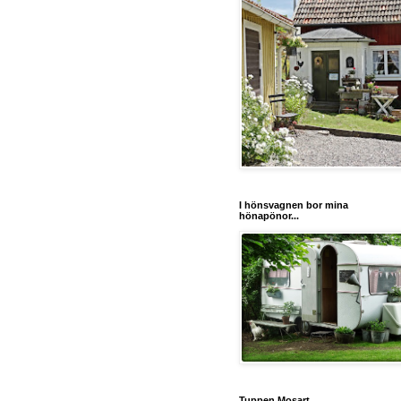
I hönsvagnen bor mina
hönapönor...
Tuppen Mosart