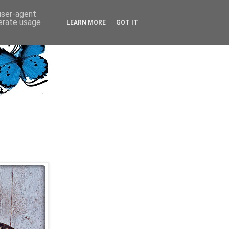
 user-agent
nerate usage
LEARN MORE
GOT IT