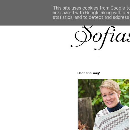
This site uses cookies from Google to 
are shared with Google along with per
statistics, and to detect and address
Här har ni mig!