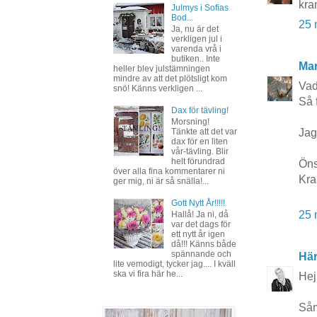
kra
Julmys i Sofias
Bod...
25 
Ja, nu är det
verkligen jul i
varenda vrå i
butiken.. Inte
Mar
heller blev julstämningen
mindre av att det plötsligt kom
Vad
snö! Känns verkligen ...
Så f
Dax för tävling!
Morsning!
Jag
Tänkte att det var
dax för en liten
vår-tävling. Blir
helt förundrad
Öns
över alla fina kommentarer ni
Kra
ger mig, ni är så snälla!...
Gott Nytt År!!!!!
25 
Hallå! Ja ni, då
var det dags för
ett nytt år igen
då!!! Känns både
spännande och
Här
lite vemodigt, tycker jag.... I kväll
ska vi fira här he...
Hej
Såm