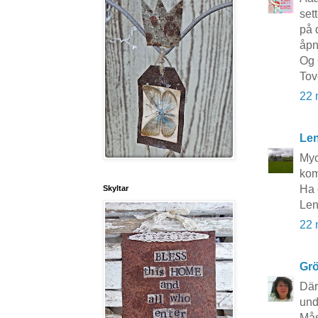
set
på 
åpn
Og 
Tov
22 
Le
Myc
kom
Ha 
Skyltar
Le
22 
Grö
Där
und
Mås