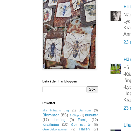
ET
När 
Lyc
Kra
Ann
23 
Här
Så 
-Kä
lång
Leta i den här bloggen
-Ly
Hop
Kra
Etiketter
23 
Barnrum
(3)
alla hjärtans dag
(1)
Blommor
(85)
buketter
Bröllop
(1)
(17)
dukning
(9)
Familj
(12)
försäljning
(10)
Lis
Gott nytt år
(6)
Hallen
(7)
Gravdekorationer
(2)