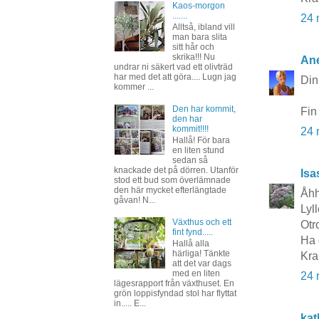
Kaos-morgon
.......
24 
Alltså, ibland vill
man bara slita
sitt hår och
skrika!!! Nu
Ane
undrar ni säkert vad ett olivträd
har med det att göra.... Lugn jag
Din 
kommer ...
Den har kommit,
Fin
den har
kommit!!!!
24 
Hallå! För bara
en liten stund
sedan så
knackade det på dörren. Utanför
Isa
stod ett bud som överlämnade
den här mycket efterlängtade
Åhh 
gåvan! N...
Lyl
Växthus och ett
Otro
fint fynd.....
Ha 
Hallå alla
härliga! Tänkte
Kra
att det var dags
med en liten
24 
lägesrapport från växthuset. En
grön loppisfyndad stol har flyttat
in..... E...
kat