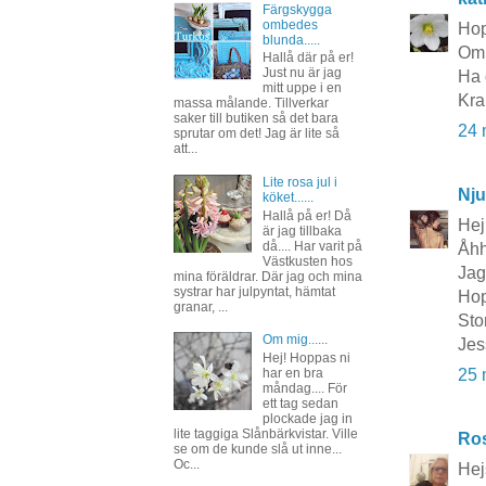
Färgskygga
ombedes
Hop
blunda.....
Om 
Hallå där på er!
Just nu är jag
Ha 
mitt uppe i en
Kra
massa målande. Tillverkar
saker till butiken så det bara
24 
sprutar om det! Jag är lite så
att...
Lite rosa jul i
Nju
köket......
Hallå på er! Då
Hej
är jag tillbaka
då.... Har varit på
Åhh
Västkusten hos
Jag
mina föräldrar. Där jag och mina
systrar har julpyntat, hämtat
Hop
granar, ...
Sto
Om mig......
Jes
Hej! Hoppas ni
har en bra
25 
måndag.... För
ett tag sedan
plockade jag in
lite taggiga Slånbärkvistar. Ville
Ros
se om de kunde slå ut inne...
Oc...
Hej