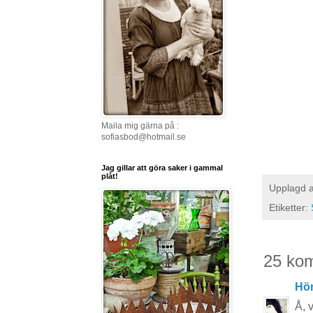
Maila mig gärna på :
sofiasbod@hotmail.se
Jag gillar att göra saker i gammal
plåt!
Upplagd 
Etiketter:
25 ko
Hö
Å, 