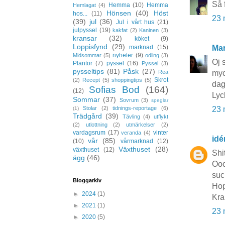
Så 
Hemma
(10)
Hemma
Hemlagat
(4)
Hönsen
(40)
Höst
hos...
(11)
23 
(39)
jul
(36)
Jul i vårt hus
(21)
julpyssel
(19)
kakfat
(2)
Kaninen
(3)
kransar
(32)
köket
(9)
Loppisfynd
(29)
Mar
marknad
(15)
nyheter
(9)
Midsommar
(5)
odling
(3)
Oj 
Plantor
(7)
pyssel
(16)
Pyssel
(3)
pysseltips
(81)
Påsk
(27)
myc
Rea
Skrot
(2)
Recept
(5)
shoppingtips
(5)
dag
Sofias Bod
(164)
(12)
Lyc
Sommar
(37)
Sovrum
(3)
speglar
23 
Stolar
(2)
tidnings-reportage
(6)
(1)
Trädgård
(39)
Tävling
(4)
utflykt
(2)
utlottning
(2)
utmärkelser
(2)
vardagsrum
(17)
vinter
veranda
(4)
idé
vår
(85)
(10)
vårmarknad
(12)
Växthuset
(28)
växthuset
(12)
Shi
ägg
(46)
Ooo
suc
Bloggarkiv
Hop
►
2024
(1)
Kra
►
2021
(1)
23 
►
2020
(5)