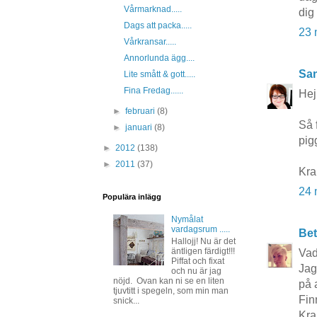
Vårmarknad.....
dig
Dags att packa.....
23 
Vårkransar.....
Annorlunda ägg....
San
Lite smått & gott.....
Fina Fredag......
Hej
►
februari
(8)
Så 
►
januari
(8)
pig
►
2012
(138)
►
2011
(37)
Kr
24 
Populära inlägg
Nymålat
vardagsrum .....
Bet
Hallojj! Nu är det
äntligen färdigt!!!
Vad
Piffat och fixat
Jag
och nu är jag
nöjd. Ovan kan ni se en liten
på 
tjuvtitt i spegeln, som min man
Fin
snick...
Kra