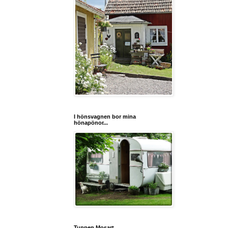
I hönsvagnen bor mina
hönapönor...
Tuppen Mosart