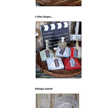
I olika färger...
Härliga hattar!