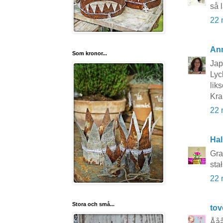
så l
22 
An
Som kronor...
Jap
Lyc
lik
Kr
22 
Hal
Gra
sta
22 
Stora och små...
to
Ååå