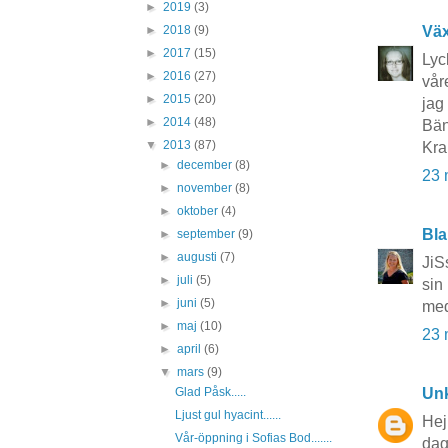
►
2019
(3)
Vä
►
2018
(9)
►
2017
(15)
Lyc
►
2016
(27)
vår
►
2015
(20)
jag 
►
2014
(48)
Bän
▼
2013
(87)
Kra
►
december
(8)
23 
►
november
(8)
►
oktober
(4)
Bla
►
september
(9)
►
augusti
(7)
JiS
►
juli
(5)
sin 
►
juni
(5)
med
►
maj
(10)
23 
►
april
(6)
▼
mars
(9)
Un
Glad Påsk.....
Ljust gul hyacint......
Hej
Vår-öppning i Sofias Bod.......
dag