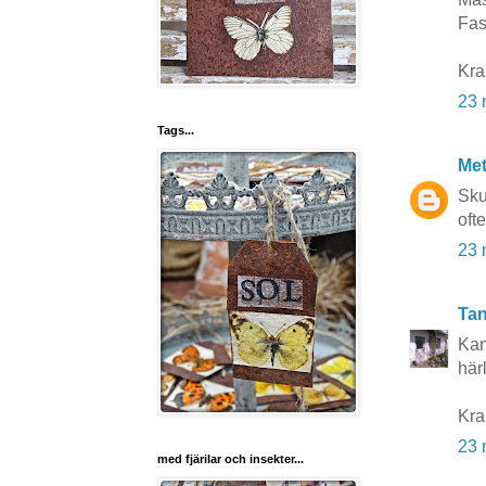
Fast
Kra
23 
Tags...
Me
Sku
ofte
23 
Tan
Kan
här
Kra
23 
med fjärilar och insekter...