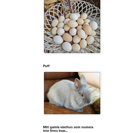
Puff
Mitt gamla växthus som numera
inte finns kvar...