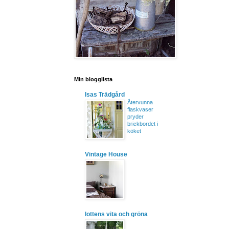
Min blogglista
Isas Trädgård
Återvunna
flaskvaser
pryder
brickbordet i
köket
Vintage House
lottens vita och gröna