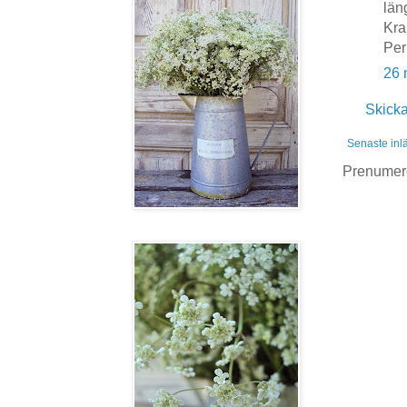
län
Kra
Per
26 
Skick
Senaste inl
Prenumer