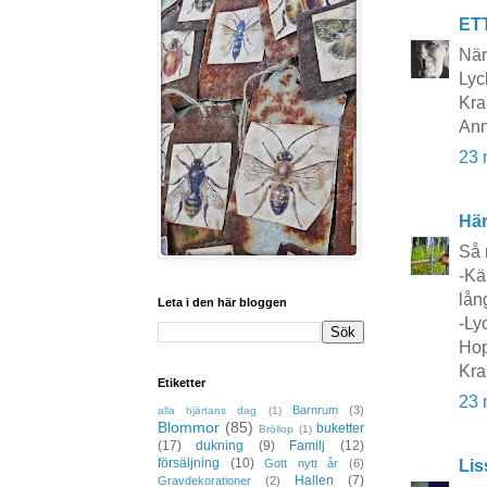
ET
När 
Lyc
Kra
Ann
23 
Här
Så 
-Kä
lång
Leta i den här bloggen
-Ly
Hop
Kra
Etiketter
23 
Barnrum
(3)
alla hjärtans dag
(1)
Blommor
(85)
buketter
Bröllop
(1)
(17)
dukning
(9)
Familj
(12)
försäljning
(10)
Lis
Gott nytt år
(6)
Hallen
(7)
Gravdekorationer
(2)