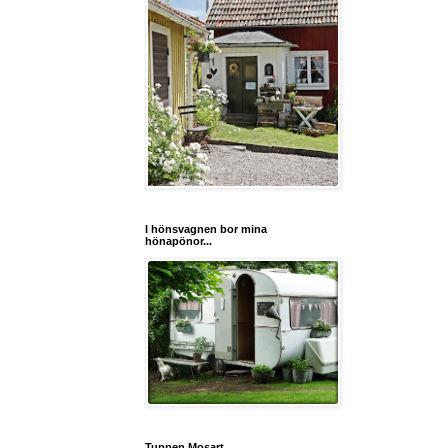
I hönsvagnen bor mina
hönapönor...
Tuppen Mosart