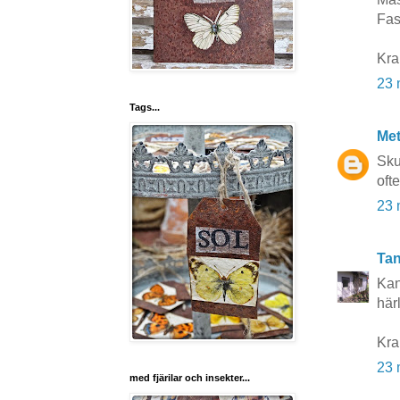
Fast
Kra
23 
Tags...
Me
Sku
ofte
23 
Tan
Kan
här
Kra
23 
med fjärilar och insekter...