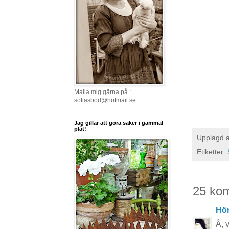
Maila mig gärna på :
sofiasbod@hotmail.se
Jag gillar att göra saker i gammal
plåt!
Upplagd 
Etiketter:
25 ko
Hö
Å, 