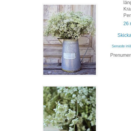
län
Kra
Per
26 
Skick
Senaste inl
Prenumer