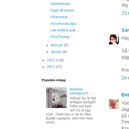
Vårmarknad.....
dig
Dags att packa.....
23 
Vårkransar.....
Annorlunda ägg....
San
Lite smått & gott.....
Fina Fredag......
Hej
►
februari
(8)
Så 
►
januari
(8)
pig
►
2012
(138)
►
2011
(37)
Kr
24 
Populära inlägg
Nymålat
vardagsrum .....
Bet
Hallojj! Nu är det
äntligen färdigt!!!
Vad
Piffat och fixat
Jag
och nu är jag
nöjd. Ovan kan ni se en liten
på 
tjuvtitt i spegeln, som min man
Fin
snick...
Kra