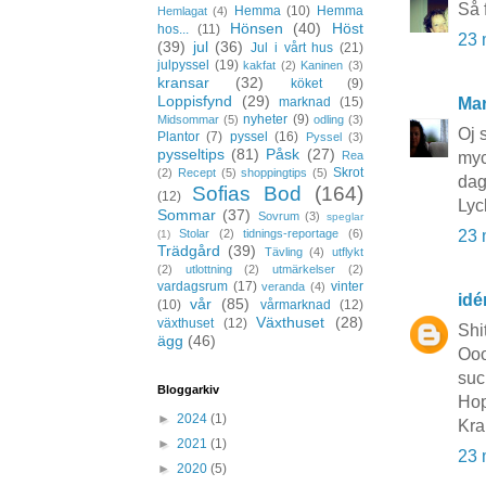
Så 
Hemma
(10)
Hemma
Hemlagat
(4)
Hönsen
(40)
Höst
hos...
(11)
23 
(39)
jul
(36)
Jul i vårt hus
(21)
julpyssel
(19)
kakfat
(2)
Kaninen
(3)
kransar
(32)
köket
(9)
Loppisfynd
(29)
Mar
marknad
(15)
nyheter
(9)
Midsommar
(5)
odling
(3)
Oj 
Plantor
(7)
pyssel
(16)
Pyssel
(3)
pysseltips
(81)
Påsk
(27)
myc
Rea
Skrot
(2)
Recept
(5)
shoppingtips
(5)
dag
Sofias Bod
(164)
(12)
Lyc
Sommar
(37)
Sovrum
(3)
speglar
23 
Stolar
(2)
tidnings-reportage
(6)
(1)
Trädgård
(39)
Tävling
(4)
utflykt
(2)
utlottning
(2)
utmärkelser
(2)
vardagsrum
(17)
vinter
veranda
(4)
idé
vår
(85)
(10)
vårmarknad
(12)
Växthuset
(28)
växthuset
(12)
Shi
ägg
(46)
Ooo
suc
Bloggarkiv
Hop
►
2024
(1)
Kra
►
2021
(1)
23 
►
2020
(5)