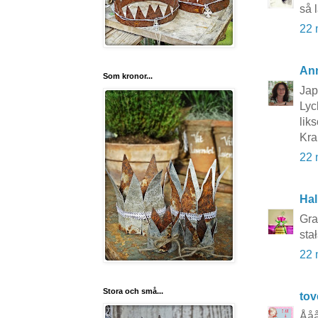
så l
22 
An
Som kronor...
Jap
Lyc
lik
Kr
22 
Hal
Gra
sta
22 
Stora och små...
to
Ååå