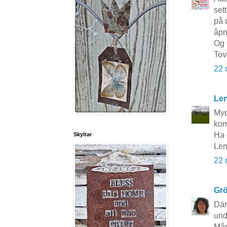
set
på 
åpn
Og 
Tov
22 
Le
Myc
kom
Ha 
Skyltar
Le
22 
Grö
Där
und
Mås