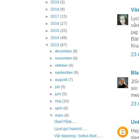
►
2019
(3)
Vä
►
2018
(9)
►
2017
(15)
Lyc
►
2016
(27)
vår
►
2015
(20)
jag 
►
2014
(48)
Bän
▼
2013
(87)
Kra
►
december
(8)
23 
►
november
(8)
►
oktober
(4)
Bla
►
september
(9)
►
augusti
(7)
JiS
►
juli
(5)
sin 
►
juni
(5)
med
►
maj
(10)
23 
►
april
(6)
▼
mars
(9)
Un
Glad Påsk.....
Ljust gul hyacint......
Hej
Vår-öppning i Sofias Bod.......
dag