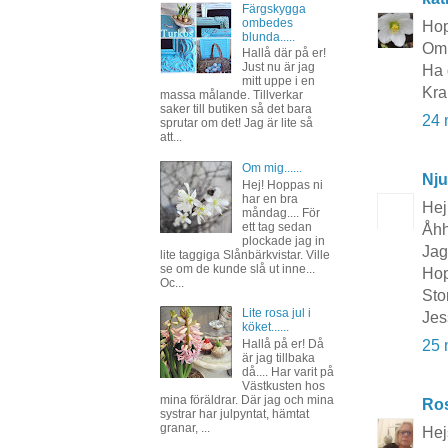
Färgskygga
ombedes
Hop
blunda.....
Om 
Hallå där på er!
Just nu är jag
Ha 
mitt uppe i en
Kra
massa målande. Tillverkar
saker till butiken så det bara
24 
sprutar om det! Jag är lite så
att...
Om mig......
Nju
Hej! Hoppas ni
har en bra
Hej
måndag.... För
ett tag sedan
Åhh
plockade jag in
Jag
lite taggiga Slånbärkvistar. Ville
se om de kunde slå ut inne...
Hop
Oc...
Sto
Lite rosa jul i
Jes
köket......
Hallå på er! Då
25 
är jag tillbaka
då.... Har varit på
Västkusten hos
mina föräldrar. Där jag och mina
Ros
systrar har julpyntat, hämtat
granar, ...
Hej