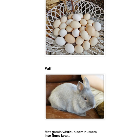
Puff
Mitt gamla växthus som numera
inte finns kvar...