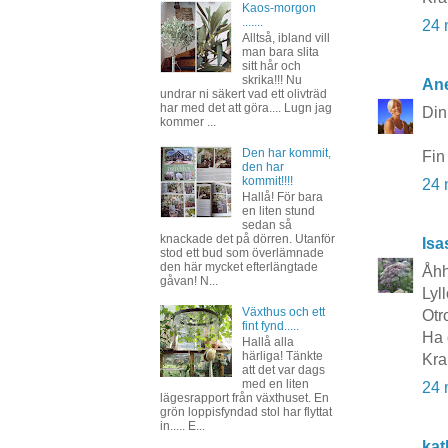
Kaos-morgon
.......
24 
Alltså, ibland vill
man bara slita
sitt hår och
skrika!!! Nu
Ane
undrar ni säkert vad ett olivträd
har med det att göra.... Lugn jag
Din 
kommer ...
Den har kommit,
Fin
den har
kommit!!!!
24 
Hallå! För bara
en liten stund
sedan så
knackade det på dörren. Utanför
Isa
stod ett bud som överlämnade
den här mycket efterlängtade
Åhh 
gåvan! N...
Lyl
Växthus och ett
Otro
fint fynd.....
Ha 
Hallå alla
härliga! Tänkte
Kra
att det var dags
med en liten
24 
lägesrapport från växthuset. En
grön loppisfyndad stol har flyttat
in..... E...
kat