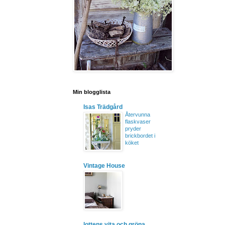
Min blogglista
Isas Trädgård
Återvunna
flaskvaser
pryder
brickbordet i
köket
Vintage House
lottens vita och gröna