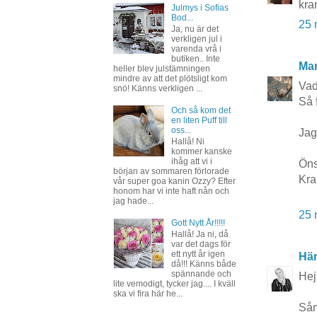
kra
Julmys i Sofias
Bod...
25 
Ja, nu är det
verkligen jul i
varenda vrå i
butiken.. Inte
Mar
heller blev julstämningen
mindre av att det plötsligt kom
Vad
snö! Känns verkligen ...
Så f
Och så kom det
en liten Puff till
oss...
Jag
Hallå! Ni
kommer kanske
ihåg att vi i
Öns
början av sommaren förlorade
Kra
vår super goa kanin Ozzy? Efter
honom har vi inte haft nån och
jag hade...
25 
Gott Nytt År!!!!!
Hallå! Ja ni, då
var det dags för
ett nytt år igen
Här
då!!! Känns både
spännande och
Hej
lite vemodigt, tycker jag.... I kväll
ska vi fira här he...
Såm