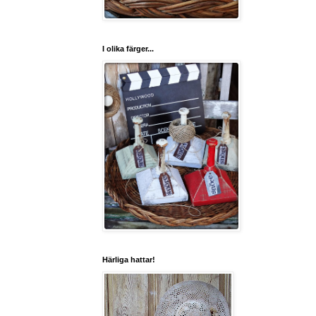
I olika färger...
Härliga hattar!