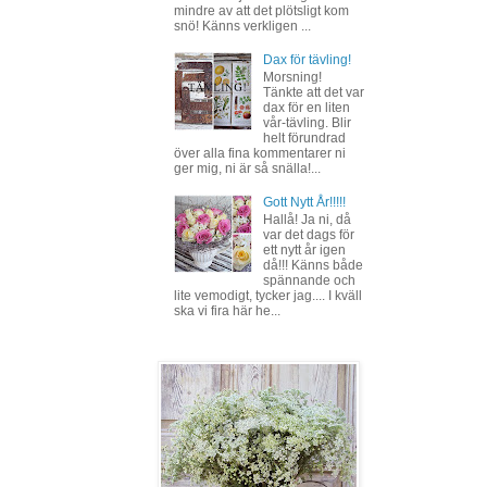
mindre av att det plötsligt kom
snö! Känns verkligen ...
Dax för tävling!
Morsning!
Tänkte att det var
dax för en liten
vår-tävling. Blir
helt förundrad
över alla fina kommentarer ni
ger mig, ni är så snälla!...
Gott Nytt År!!!!!
Hallå! Ja ni, då
var det dags för
ett nytt år igen
då!!! Känns både
spännande och
lite vemodigt, tycker jag.... I kväll
ska vi fira här he...