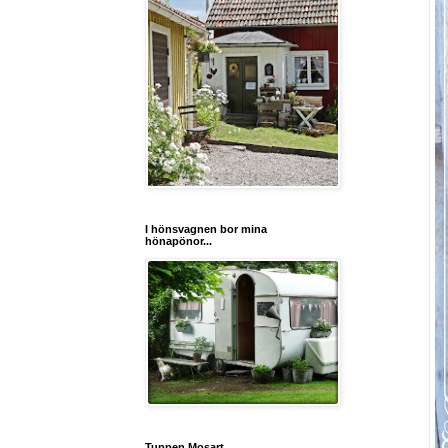
I hönsvagnen bor mina
hönapönor...
Tuppen Mosart