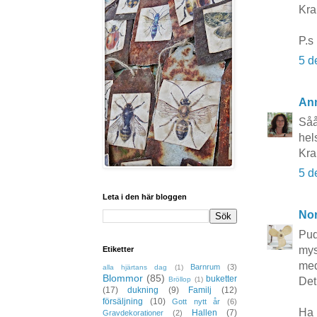
Kra
P.s 
5 d
An
Såå
hels
Kr
5 d
Leta i den här bloggen
No
Pud
mys
Etiketter
med
Barnrum
(3)
alla hjärtans dag
(1)
Blommor
(85)
buketter
Bröllop
(1)
Det 
(17)
dukning
(9)
Familj
(12)
försäljning
(10)
Gott nytt år
(6)
Ha 
Hallen
(7)
Gravdekorationer
(2)