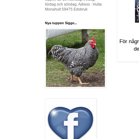
lördag och söndag. Adress : Hulta
Monahult 59475 Edsbruk
Nya tuppen Sigge...
För någr
de