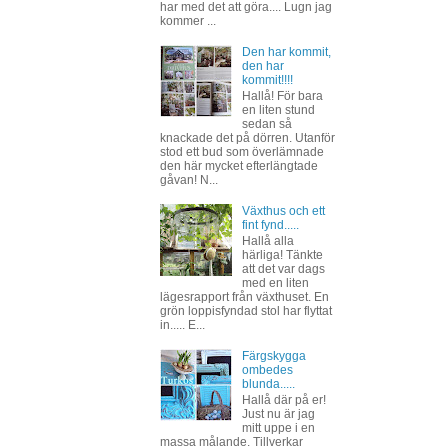
har med det att göra.... Lugn jag
kommer ...
Den har kommit,
den har
kommit!!!!
Hallå! För bara
en liten stund
sedan så
knackade det på dörren. Utanför
stod ett bud som överlämnade
den här mycket efterlängtade
gåvan! N...
Växthus och ett
fint fynd.....
Hallå alla
härliga! Tänkte
att det var dags
med en liten
lägesrapport från växthuset. En
grön loppisfyndad stol har flyttat
in..... E...
Färgskygga
ombedes
blunda.....
Hallå där på er!
Just nu är jag
mitt uppe i en
massa målande. Tillverkar