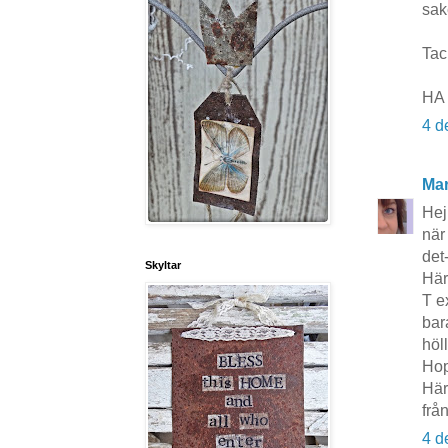
sak
Tac
HA 
4 d
Mar
Hej
när
det
Skyltar
Här
T e
bar
höl
Hop
Här
frå
4 d