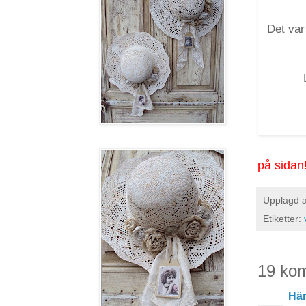
Det var
påminn
på sidan
Upplagd 
Etiketter:
19 ko
Här