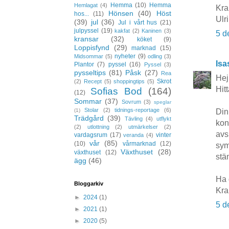
Hemma
(10)
Hemma
Hemlagat
(4)
Kr
Hönsen
(40)
Höst
hos...
(11)
Ulr
(39)
jul
(36)
Jul i vårt hus
(21)
julpyssel
(19)
kakfat
(2)
Kaninen
(3)
5 d
kransar
(32)
köket
(9)
Loppisfynd
(29)
marknad
(15)
nyheter
(9)
Midsommar
(5)
odling
(3)
Isa
Plantor
(7)
pyssel
(16)
Pyssel
(3)
pysseltips
(81)
Påsk
(27)
Rea
Hej
Skrot
(2)
Recept
(5)
shoppingtips
(5)
Hitt
Sofias Bod
(164)
(12)
Sommar
(37)
Sovrum
(3)
speglar
Stolar
(2)
tidnings-reportage
(6)
(1)
Din
Trädgård
(39)
Tävling
(4)
utflykt
kon
(2)
utlottning
(2)
utmärkelser
(2)
avs
vardagsrum
(17)
vinter
veranda
(4)
vår
(85)
(10)
vårmarknad
(12)
sym
Växthuset
(28)
växthuset
(12)
stä
ägg
(46)
Ha 
Bloggarkiv
Kra
►
2024
(1)
5 d
►
2021
(1)
►
2020
(5)