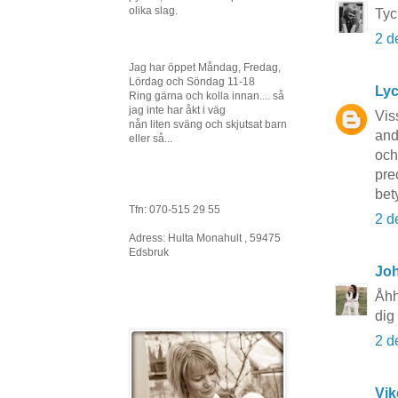
olika slag.
Tyc
2 d
Jag har öppet Måndag, Fredag,
Lördag och Söndag 11-18
Lyc
Ring gärna och kolla innan.... så
jag inte har åkt i väg
Vis
nån liten sväng och skjutsat barn
and
eller så...
och
pre
bet
Tfn: 070-515 29 55
2 d
Adress: Hulta Monahult , 59475
Edsbruk
Joh
Åhh
dig
2 d
Vik