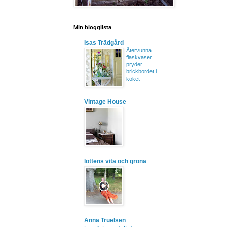
Min blogglista
Isas Trädgård
Återvunna
flaskvaser
pryder
brickbordet i
köket
Vintage House
lottens vita och gröna
Anna Truelsen