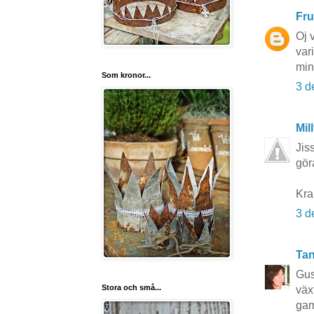
Fru
Oj 
var
min
Som kronor...
3 d
Mil
Jis
gör
Kra
3 d
Tan
Gus
Stora och små...
väx
gam