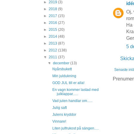
►
2019
(3)
idé
►
2018
(9)
Oj, 
►
2017
(15)
rom
►
2016
(27)
Ha 
►
2015
(20)
Kra
►
2014
(48)
Ge
►
2013
(87)
5 d
►
2012
(138)
▼
2011
(37)
Skick
▼
december
(13)
Nyårsbukett
Senaste inl
Min juldukning
Prenumer
GOD JUL till er alla!
En vagn kommer lastad med
julklappar......
Vad julen handlar om......
Julig saft
Julens kryddor
Vinnare!
Liten julfrukost på sängen.....