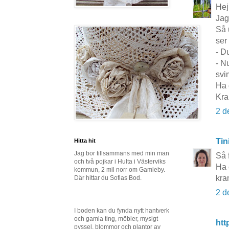
Hej
Jag
Så 
ser
- Du
- Nu
svi
Ha 
Kra
2 d
Tin
Hitta hit
Jag bor tillsammans med min man
Så f
och två pojkar i Hulta i Västerviks
Ha 
kommun, 2 mil norr om Gamleby.
kra
Där hittar du Sofias Bod.
2 d
I boden kan du fynda nytt hantverk
och gamla ting, möbler, mysigt
htt
pyssel, blommor och plantor av