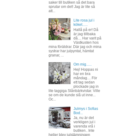
saker till butiken så det bara
sprutar om det! Jag är lite så
att...
Lite rosa jul i
köket......
Hallå på er! Då
är jag tillbaka
då.... Har varit på
Västkusten hos
mina föräldrar. Där jag och mina
systrar har julpyntat, hämtat
granar, ...
Om mig......
Hej! Hoppas ni
har en bra
måndag.... För
ett tag sedan
plockade jag in
lite taggiga Slånbärkvistar. Ville
se om de kunde slå ut inne...
Oc...
Julmys i Sofias
Bod...
Ja, nu är det
verkligen jul i
varenda vrå i
butiken.. Inte
heller blev julstämningen