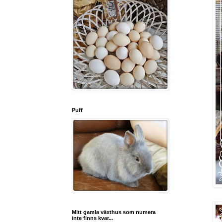
Puff
Mitt gamla växthus som numera
inte finns kvar...