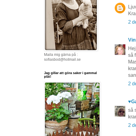
Ljuv
Kr
2 d
Vin
Hej
Maila mig gärna på :
så 
sofiasbod@hotmail.se
Mas
kr
Jag gillar att göra saker i gammal
san
plåt!
2 d
♥G
så 
kr
2 d