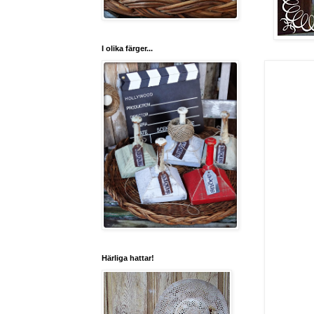
I olika färger...
Härliga hattar!