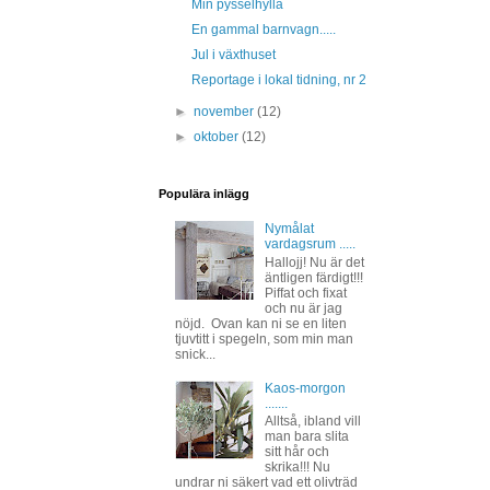
Min pysselhylla
En gammal barnvagn.....
Jul i växthuset
Reportage i lokal tidning, nr 2
►
november
(12)
►
oktober
(12)
Populära inlägg
Nymålat
vardagsrum .....
Hallojj! Nu är det
äntligen färdigt!!!
Piffat och fixat
och nu är jag
nöjd. Ovan kan ni se en liten
tjuvtitt i spegeln, som min man
snick...
Kaos-morgon
.......
Alltså, ibland vill
man bara slita
sitt hår och
skrika!!! Nu
undrar ni säkert vad ett olivträd