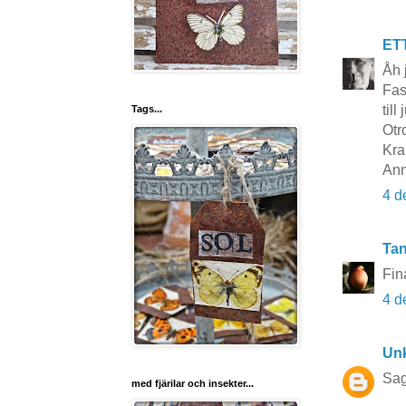
ET
Åh 
Fas
till 
Tags...
Otr
Kra
Ann
4 d
Tan
Fin
4 d
Un
Sag
med fjärilar och insekter...