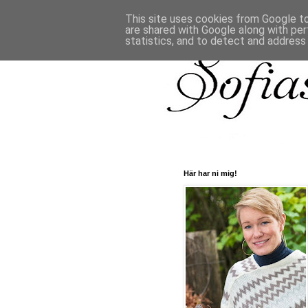
This site uses cookies from Google to 
are shared with Google along with per
statistics, and to detect and address
Här har ni mig!