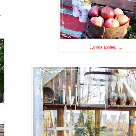
,
Julröda äpplen......