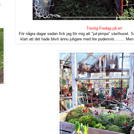
a
Trevlig Fredag på er!
För några dagar sedan fick jag för mig att "jul-pimpa" växthuset. S
klart att det hade blivit ännu juligare med lite pudersnö......... Men ni 