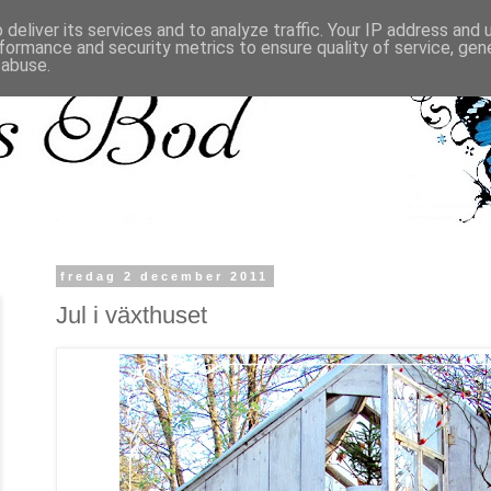
deliver its services and to analyze traffic. Your IP address and
formance and security metrics to ensure quality of service, ge
 abuse.
fredag 2 december 2011
Jul i växthuset