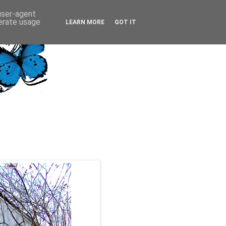
 user-agent
nerate usage
LEARN MORE
GOT IT