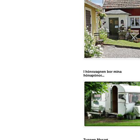
I hönsvagnen bor mina
hönapönor...
Tuppen Mosart