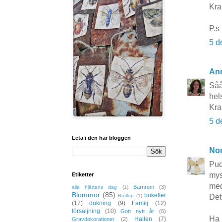
Kra
P.s 
5 d
An
Såå
hels
Kr
5 d
Leta i den här bloggen
No
Pud
mys
Etiketter
med
Barnrum
(3)
alla hjärtans dag
(1)
Blommor
(85)
buketter
Bröllop
(1)
Det 
(17)
dukning
(9)
Familj
(12)
försäljning
(10)
Gott nytt år
(6)
Ha 
Hallen
(7)
Gravdekorationer
(2)