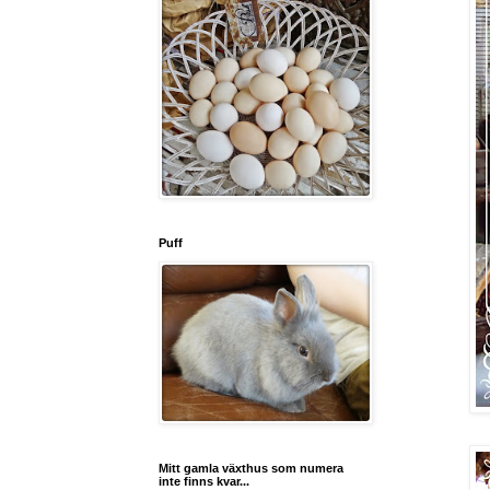
Puff
Mitt gamla växthus som numera
inte finns kvar...