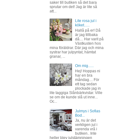
saker till butiken så det bara
sprutar om det! Jag är lite så
att...
Lite rosa jul i
köket......
Hallå på er! Då
är jag tillbaka
då.... Har varit på
Västkusten hos
mina föräldrar. Där jag och mina
systrar har julpyntat, hämtat
granar, ...
Om mig......
Hej! Hoppas ni
har en bra
måndag.... För
ett tag sedan
plockade jag in
lite taggiga Slånbärkvistar. Ville
se om de kunde slå ut inne...
Oc...
Julmys i Sofias
Bod...
Ja, nu är det
verkligen jul i
varenda vrå i
butiken.. Inte
heller blev julstämningen