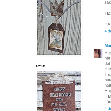
sak
Tac
HA 
4 d
Mar
Hej
när
det
Skyltar
Här
T e
bar
höl
Hop
Här
frå
4 d