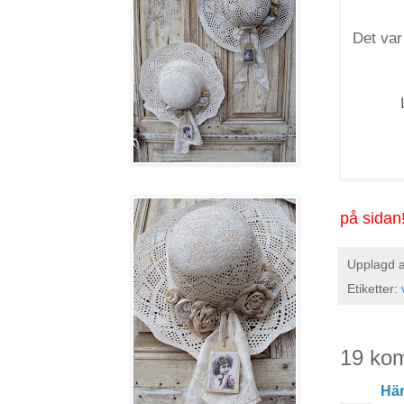
Det var
påminn
på sidan
Upplagd 
Etiketter:
19 ko
Här