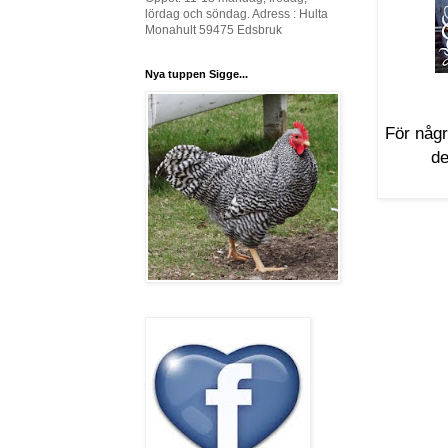
lördag och söndag. Adress : Hulta
Monahult 59475 Edsbruk
Nya tuppen Sigge...
För någr
de