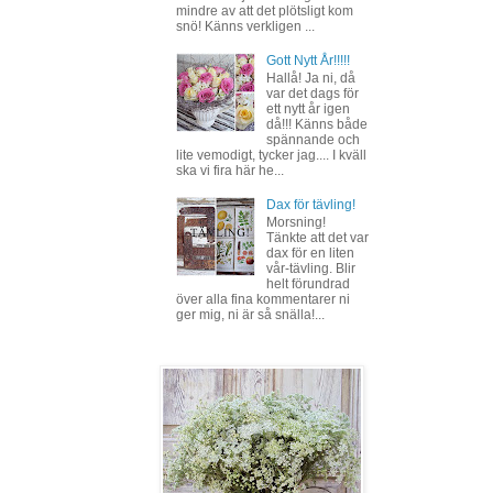
mindre av att det plötsligt kom
snö! Känns verkligen ...
Gott Nytt År!!!!!
Hallå! Ja ni, då
var det dags för
ett nytt år igen
då!!! Känns både
spännande och
lite vemodigt, tycker jag.... I kväll
ska vi fira här he...
Dax för tävling!
Morsning!
Tänkte att det var
dax för en liten
vår-tävling. Blir
helt förundrad
över alla fina kommentarer ni
ger mig, ni är så snälla!...