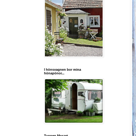
I hönsvagnen bor mina
hönapönor...
Tuppen Mosart