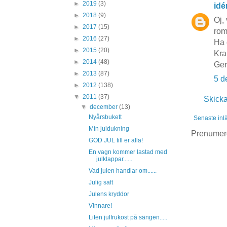
►
2019
(3)
idé
►
2018
(9)
Oj, 
►
2017
(15)
rom
►
2016
(27)
Ha 
►
2015
(20)
Kra
►
2014
(48)
Ge
►
2013
(87)
5 d
►
2012
(138)
▼
2011
(37)
Skick
▼
december
(13)
Nyårsbukett
Senaste inl
Min juldukning
Prenumer
GOD JUL till er alla!
En vagn kommer lastad med
julklappar......
Vad julen handlar om......
Julig saft
Julens kryddor
Vinnare!
Liten julfrukost på sängen.....