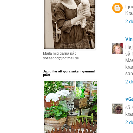
Ljuv
Kr
2 d
Vin
Hej
Maila mig gärna på :
så 
sofiasbod@hotmail.se
Mas
kr
Jag gillar att göra saker i gammal
san
plåt!
2 d
♥G
så 
kr
2 d