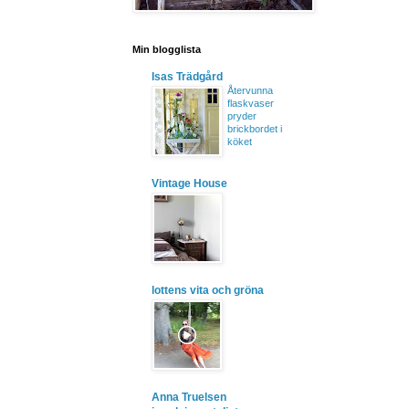
Min blogglista
Isas Trädgård
Återvunna
flaskvaser
pryder
brickbordet i
köket
Vintage House
lottens vita och gröna
Anna Truelsen