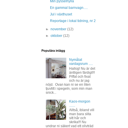
Min pysselhylla
En gammal barnvagn.....
Jul i växthuset
Reportage i lokal tidning, nr 2
►
november
(12)
►
oktober
(12)
Populära inlägg
Nymålat
vardagsrum .....
Hallojj! Nu är det
äntligen färdigt!!!
Piffat och fixat
och nu är jag
nöjd. Ovan kan ni se en liten
tjuvtitt i spegeln, som min man
snick...
Kaos-morgon
.......
Alltså, ibland vill
man bara slita
sitt hår och
skrika!!! Nu
undrar ni säkert vad ett olivträd