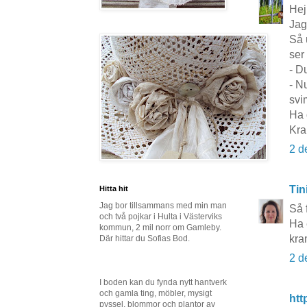
Hej
Jag
Så 
ser
- Du
- Nu
svi
Ha 
Kra
2 d
Tin
Hitta hit
Jag bor tillsammans med min man
Så f
och två pojkar i Hulta i Västerviks
Ha 
kommun, 2 mil norr om Gamleby.
kra
Där hittar du Sofias Bod.
2 d
I boden kan du fynda nytt hantverk
och gamla ting, möbler, mysigt
htt
pyssel, blommor och plantor av