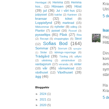
Hemma
(10)
Hemma
Hemlagat
(4)
Kr
Hönsen
(40)
Höst
hos...
(11)
Ulr
(39)
jul
(36)
Jul i vårt hus
(21)
julpyssel
(19)
kakfat
(2)
Kaninen
(3)
5 d
kransar
(32)
köket
(9)
Loppisfynd
(29)
marknad
(15)
nyheter
(9)
Midsommar
(5)
odling
(3)
Isa
Plantor
(7)
pyssel
(16)
Pyssel
(3)
pysseltips
(81)
Påsk
(27)
Rea
Hej
Skrot
(2)
Recept
(5)
shoppingtips
(5)
Hitt
Sofias Bod
(164)
(12)
Sommar
(37)
Sovrum
(3)
speglar
Stolar
(2)
tidnings-reportage
(6)
(1)
Din
Trädgård
(39)
Tävling
(4)
utflykt
kon
(2)
utlottning
(2)
utmärkelser
(2)
avs
vardagsrum
(17)
vinter
veranda
(4)
vår
(85)
(10)
vårmarknad
(12)
sym
Växthuset
(28)
växthuset
(12)
stä
ägg
(46)
Ha 
Bloggarkiv
Kra
►
2024
(1)
5 d
►
2021
(1)
►
2020
(5)