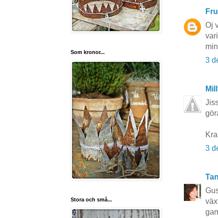
Fru
Oj 
var
min
Som kronor...
3 d
Mil
Jis
gör
Kra
3 d
Tan
Gus
Stora och små...
väx
gam