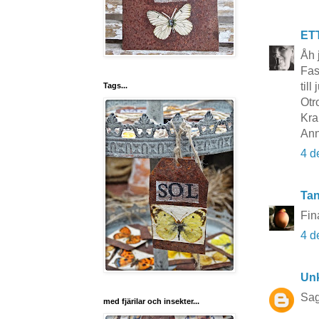
ET
Åh 
Fas
till 
Tags...
Otr
Kra
Ann
4 d
Tan
Fin
4 d
Un
Sag
med fjärilar och insekter...