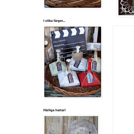
I olika färger...
Härliga hattar!