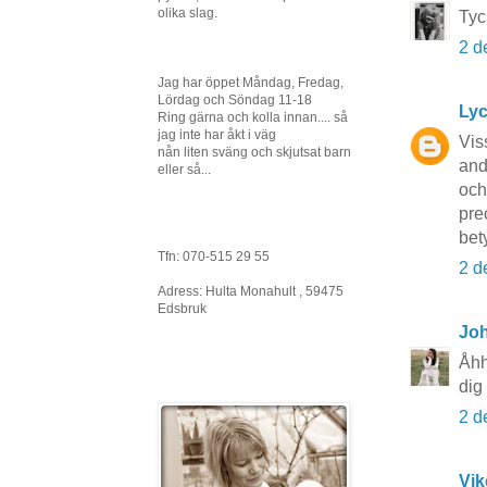
olika slag.
Tyc
2 d
Jag har öppet Måndag, Fredag,
Lördag och Söndag 11-18
Lyc
Ring gärna och kolla innan.... så
jag inte har åkt i väg
Vis
nån liten sväng och skjutsat barn
and
eller så...
och
pre
bet
Tfn: 070-515 29 55
2 d
Adress: Hulta Monahult , 59475
Edsbruk
Joh
Åhh
dig
2 d
Vik