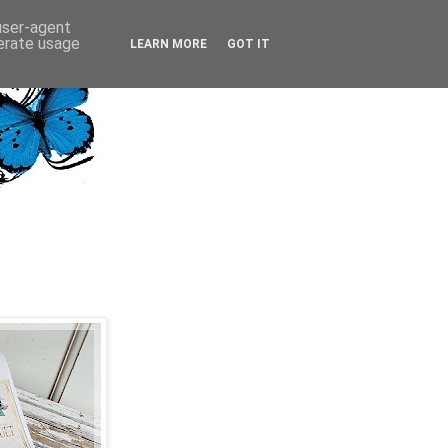
 user-agent
nerate usage
LEARN MORE
GOT IT