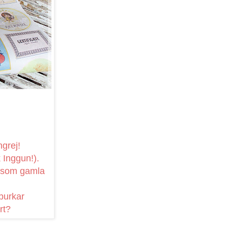
grej!
k Inggun!).
ut som gamla
 burkar
rt?