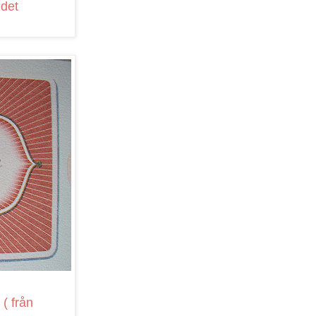
 det
 ( från