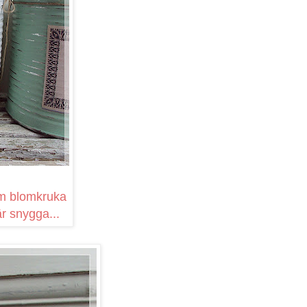
som blomkruka
är snygga...