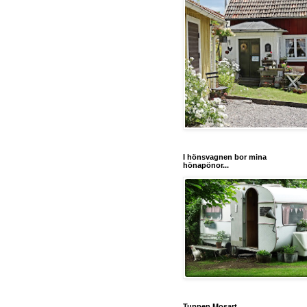
I hönsvagnen bor mina
hönapönor...
Tuppen Mosart