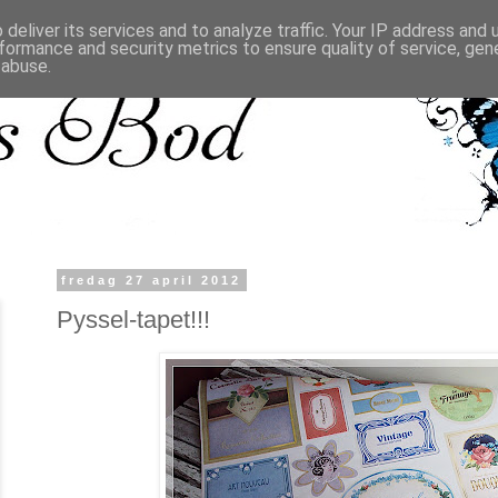
deliver its services and to analyze traffic. Your IP address and
formance and security metrics to ensure quality of service, ge
 abuse.
fredag 27 april 2012
Pyssel-tapet!!!