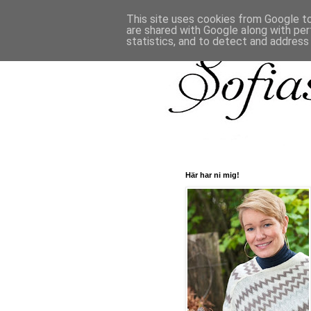
This site uses cookies from Google to 
are shared with Google along with per
statistics, and to detect and address
Här har ni mig!