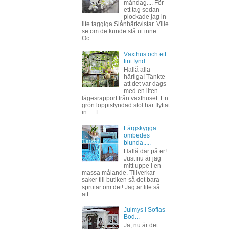
måndag.... För
ett tag sedan
plockade jag in
lite taggiga Slånbärkvistar. Ville
se om de kunde slå ut inne...
Oc...
Växthus och ett
fint fynd.....
Hallå alla
härliga! Tänkte
att det var dags
med en liten
lägesrapport från växthuset. En
grön loppisfyndad stol har flyttat
in..... E...
Färgskygga
ombedes
blunda.....
Hallå där på er!
Just nu är jag
mitt uppe i en
massa målande. Tillverkar
saker till butiken så det bara
sprutar om det! Jag är lite så
att...
Julmys i Sofias
Bod...
Ja, nu är det