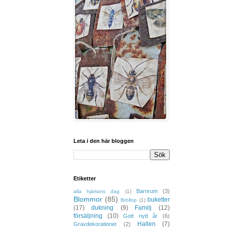
Leta i den här bloggen
Etiketter
Barnrum
(3)
alla hjärtans dag
(1)
Blommor
(85)
buketter
Bröllop
(1)
(17)
dukning
(9)
Familj
(12)
försäljning
(10)
Gott nytt år
(6)
Hallen
(7)
Gravdekorationer
(2)