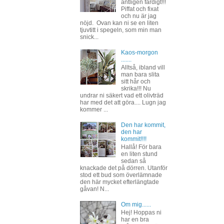
äntligen färdigt!!!
Piffat och fixat
och nu är jag
nöjd. Ovan kan ni se en liten
tjuvtitt i spegeln, som min man
snick...
Kaos-morgon
.......
Alltså, ibland vill
man bara slita
sitt hår och
skrika!!! Nu
undrar ni säkert vad ett olivträd
har med det att göra.... Lugn jag
kommer ...
Den har kommit,
den har
kommit!!!!
Hallå! För bara
en liten stund
sedan så
knackade det på dörren. Utanför
stod ett bud som överlämnade
den här mycket efterlängtade
gåvan! N...
Om mig......
Hej! Hoppas ni
har en bra