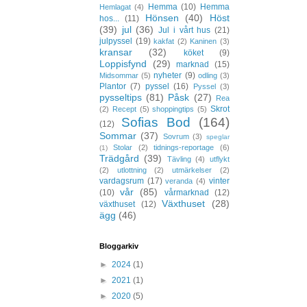
Hemma
(10)
Hemma
Hemlagat
(4)
Hönsen
(40)
Höst
hos...
(11)
(39)
jul
(36)
Jul i vårt hus
(21)
julpyssel
(19)
kakfat
(2)
Kaninen
(3)
kransar
(32)
köket
(9)
Loppisfynd
(29)
marknad
(15)
nyheter
(9)
Midsommar
(5)
odling
(3)
Plantor
(7)
pyssel
(16)
Pyssel
(3)
pysseltips
(81)
Påsk
(27)
Rea
Skrot
(2)
Recept
(5)
shoppingtips
(5)
Sofias Bod
(164)
(12)
Sommar
(37)
Sovrum
(3)
speglar
Stolar
(2)
tidnings-reportage
(6)
(1)
Trädgård
(39)
Tävling
(4)
utflykt
(2)
utlottning
(2)
utmärkelser
(2)
vardagsrum
(17)
vinter
veranda
(4)
vår
(85)
(10)
vårmarknad
(12)
Växthuset
(28)
växthuset
(12)
ägg
(46)
Bloggarkiv
►
2024
(1)
►
2021
(1)
►
2020
(5)