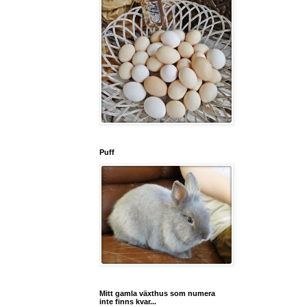
Puff
Mitt gamla växthus som numera
inte finns kvar...