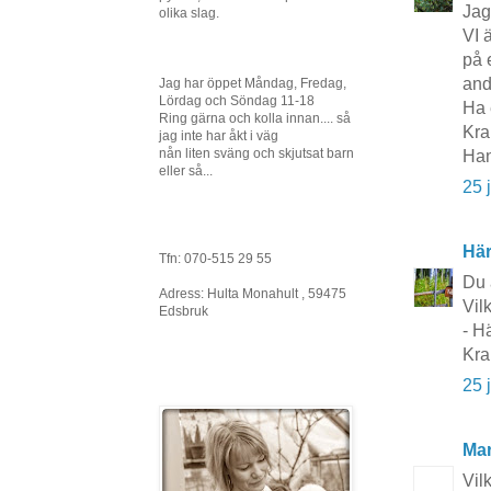
Jag
olika slag.
VI 
på 
and
Jag har öppet Måndag, Fredag,
Lördag och Söndag 11-18
Ha 
Ring gärna och kolla innan.... så
Kr
jag inte har åkt i väg
nån liten sväng och skjutsat barn
Ha
eller så...
25 
Här
Tfn: 070-515 29 55
Du 
Adress: Hulta Monahult , 59475
Vilk
Edsbruk
- Hä
Kra
25 
Mar
Vilk