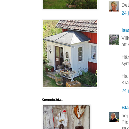
Det
24 
Isa
Vilk
att 
Här
syr
Ha 
Kra
24 
Knoppbräda...
Bla
hej
Pip
sak