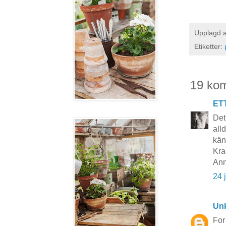
Upplagd 
Etiketter:
19 ko
ET
Det
all
käns
Kra
Ann
24 
Un
For