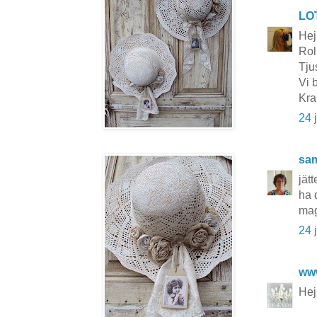
LO
Hej
Rol
Tju
Vi 
Kra
24 
sa
jät
ha 
ma
24 
ww
Hej