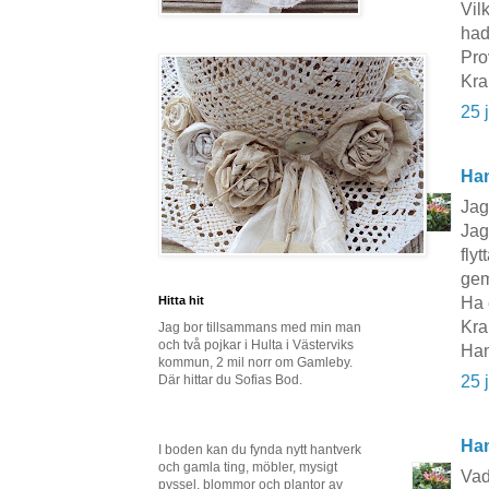
Vil
had
Pro
Kra
25 
Ha
Jag
Jag
fly
ge
Hitta hit
Ha 
Kr
Jag bor tillsammans med min man
och två pojkar i Hulta i Västerviks
Ha
kommun, 2 mil norr om Gamleby.
Där hittar du Sofias Bod.
25 
Ha
I boden kan du fynda nytt hantverk
och gamla ting, möbler, mysigt
Vad 
pyssel, blommor och plantor av