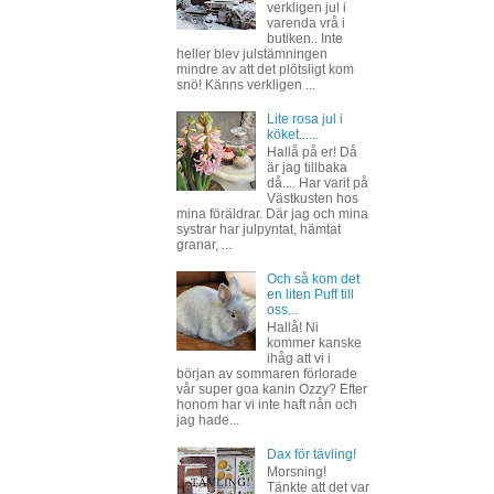
verkligen jul i
varenda vrå i
butiken.. Inte
heller blev julstämningen
mindre av att det plötsligt kom
snö! Känns verkligen ...
Lite rosa jul i
köket......
Hallå på er! Då
är jag tillbaka
då.... Har varit på
Västkusten hos
mina föräldrar. Där jag och mina
systrar har julpyntat, hämtat
granar, ...
Och så kom det
en liten Puff till
oss...
Hallå! Ni
kommer kanske
ihåg att vi i
början av sommaren förlorade
vår super goa kanin Ozzy? Efter
honom har vi inte haft nån och
jag hade...
Dax för tävling!
Morsning!
Tänkte att det var