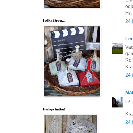
odj
Ha 
I olika färger...
24 
Le
Vad 
gam
Rol
Kra
24 
Mar
Ja d
Härliga hattar!
Kra
24 