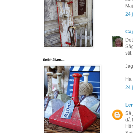
Ma
24 
Caj
Det 
Såg
stil.
Snörhållare....
Jag 
Ha 
24 
Len
Så 
då 
Här
Sni