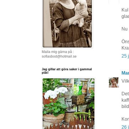
Kul
gla
Nu 
Öns
Kra
Maila mig gärna på :
25 
sofiasbod@hotmail.se
Jag gillar att göra saker i gammal
Mar
plåt!
Vil
Det
kaf
bil
Kom
26 