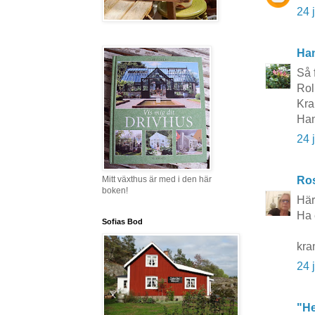
24 
Ha
Så 
Rol
Kr
Ha
24 
Mitt växthus är med i den här
Ros
boken!
Här
Ha 
Sofias Bod
kra
24 
"He