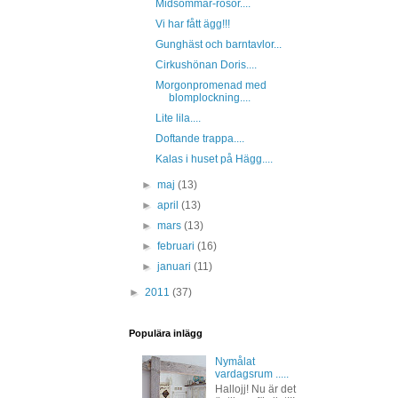
Midsommar-rosor....
Vi har fått ägg!!!
Gunghäst och barntavlor...
Cirkushönan Doris....
Morgonpromenad med
blomplockning....
Lite lila....
Doftande trappa....
Kalas i huset på Hägg....
►
maj
(13)
►
april
(13)
►
mars
(13)
►
februari
(16)
►
januari
(11)
►
2011
(37)
Populära inlägg
Nymålat
vardagsrum .....
Hallojj! Nu är det