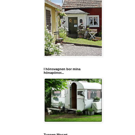
I hönsvagnen bor mina
hönapönor...
Tuppen Mosart