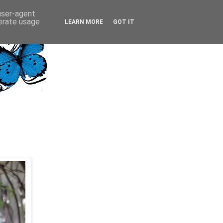
 user-agent
nerate usage
LEARN MORE
GOT IT