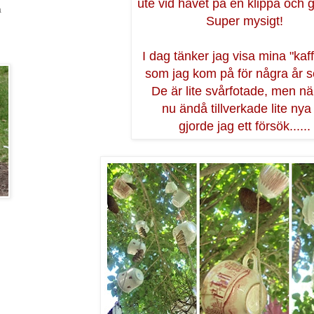
ute vid havet på en klippa och g
a
Super mysigt!
I dag tänker jag visa mina "kaf
som jag kom på för några år 
De är lite svårfotade, men nä
nu ändå tillverkade lite nya
gjorde jag ett försök......