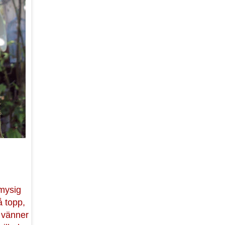
 mysig
 topp,
 vänner