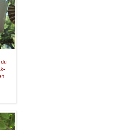
 du
ak-
en