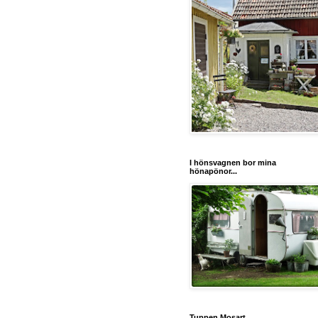
I hönsvagnen bor mina
hönapönor...
Tuppen Mosart