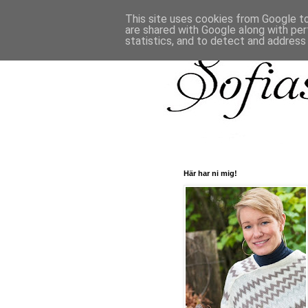
This site uses cookies from Google to 
are shared with Google along with per
statistics, and to detect and address
Här har ni mig!