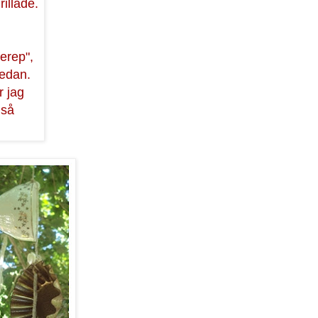
rillade.
ferep",
sedan.
r jag
 så