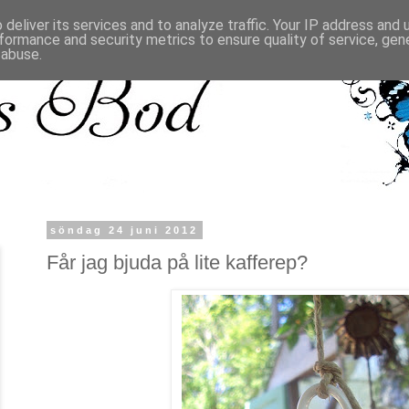
deliver its services and to analyze traffic. Your IP address and
formance and security metrics to ensure quality of service, ge
 abuse.
söndag 24 juni 2012
Får jag bjuda på lite kafferep?