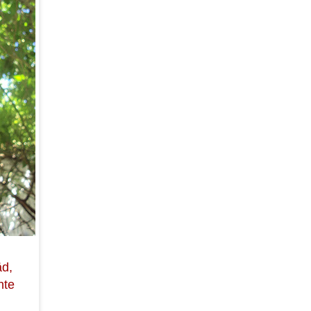
äd,
nte