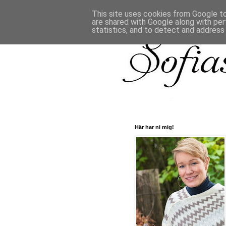
This site uses cookies from Google to 
are shared with Google along with per
statistics, and to detect and address
Här har ni mig!