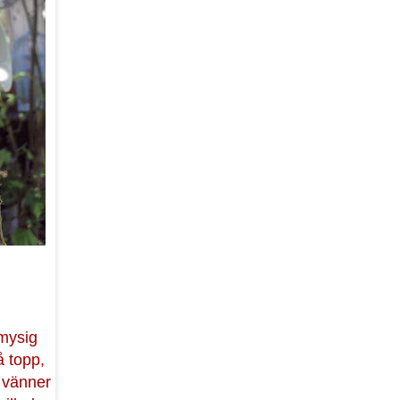
 mysig
 topp,
 vänner