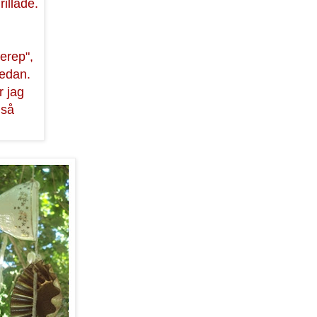
rillade.
ferep",
sedan.
r jag
 så