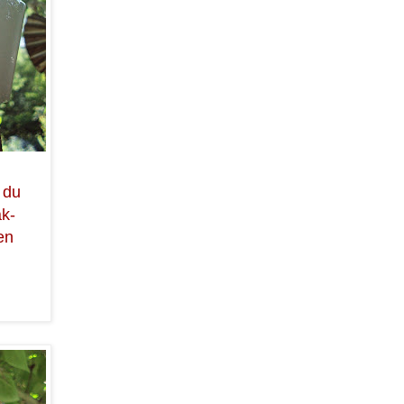
 du
ak-
en