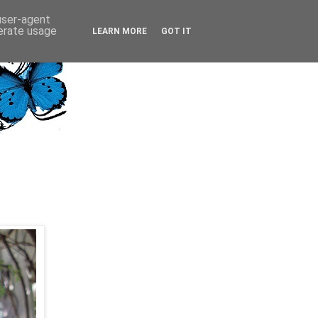
 user-agent
nerate usage
LEARN MORE
GOT IT