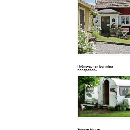
I hönsvagnen bor mina
hönapönor...
Tuppen Mosart