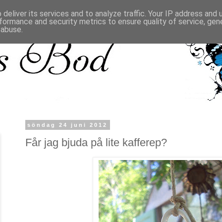
deliver its services and to analyze traffic. Your IP address and
formance and security metrics to ensure quality of service, ge
 abuse.
söndag 24 juni 2012
Får jag bjuda på lite kafferep?