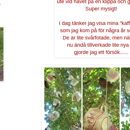
ute vid havet på en klippa och g
a
Super mysigt!
I dag tänker jag visa mina "kaf
som jag kom på för några år 
De är lite svårfotade, men nä
nu ändå tillverkade lite nya
gjorde jag ett försök......