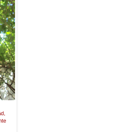
äd,
nte