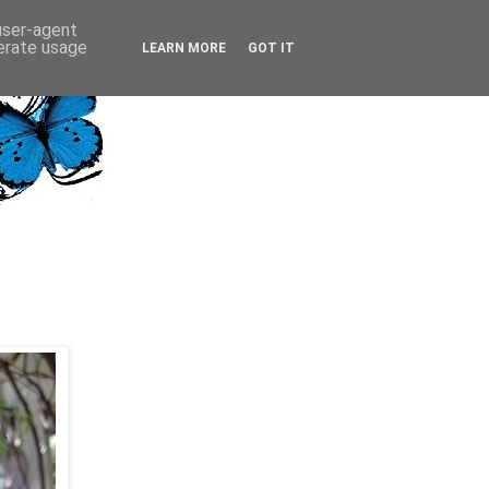
 user-agent
nerate usage
LEARN MORE
GOT IT