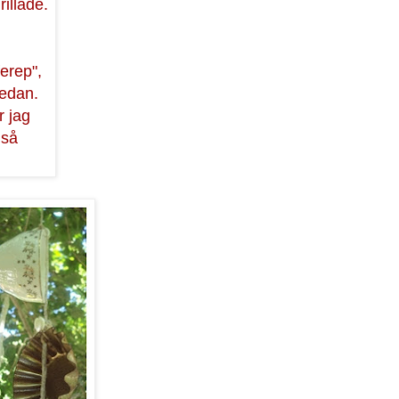
rillade.
ferep",
sedan.
r jag
 så