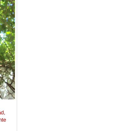
äd,
nte