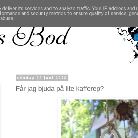
deliver its services and to analyze traffic. Your IP address and
formance and security metrics to ensure quality of service, ge
 abuse.
söndag 24 juni 2012
Får jag bjuda på lite kafferep?