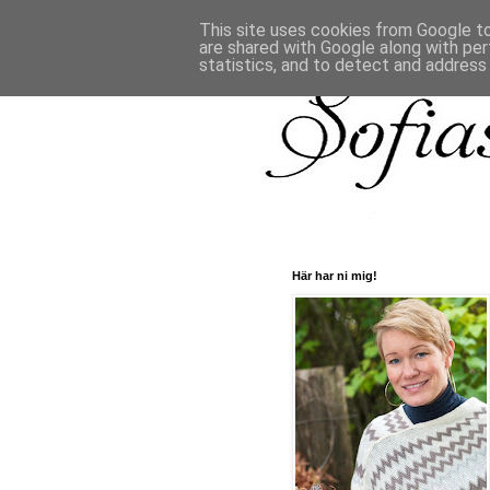
This site uses cookies from Google to 
are shared with Google along with per
statistics, and to detect and address
Här har ni mig!