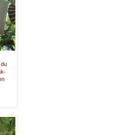
 du
ak-
en