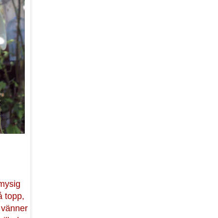
 mysig
 topp,
 vänner