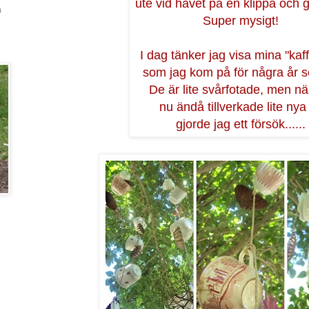
ute vid havet på en klippa och g
a
Super mysigt!
I dag tänker jag visa mina "kaf
som jag kom på för några år 
De är lite svårfotade, men nä
nu ändå tillverkade lite nya
gjorde jag ett försök......