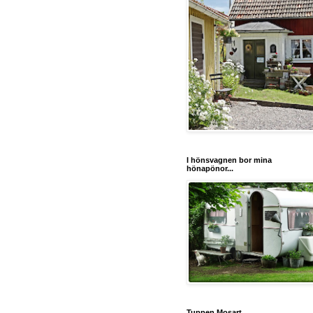
I hönsvagnen bor mina
hönapönor...
Tuppen Mosart