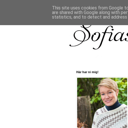
This site uses cookies from Google to 
are shared with Google along with per
statistics, and to detect and address
Här har ni mig!