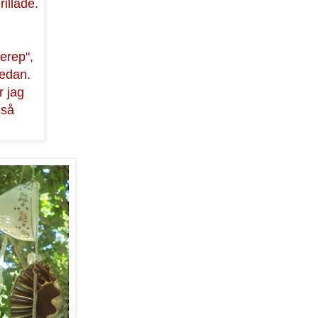
rillade.
ferep",
sedan.
r jag
 så