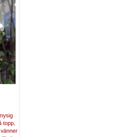
 mysig
 topp,
 vänner