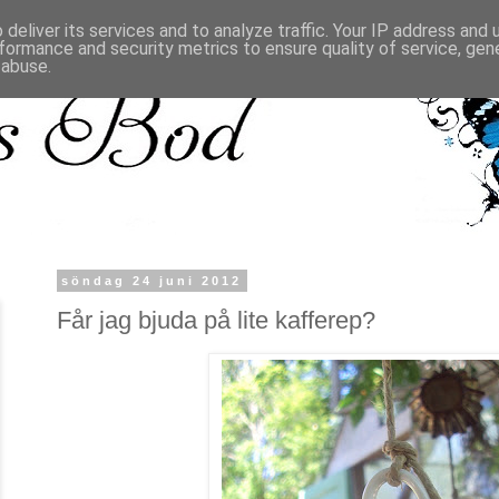
deliver its services and to analyze traffic. Your IP address and
formance and security metrics to ensure quality of service, ge
 abuse.
söndag 24 juni 2012
Får jag bjuda på lite kafferep?