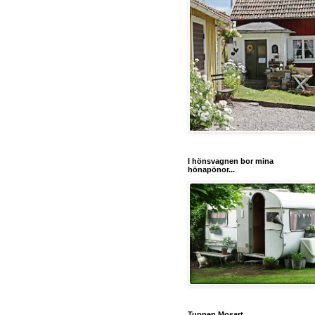
I hönsvagnen bor mina
hönapönor...
Tuppen Mosart