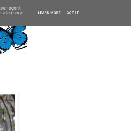
 user-agent
nerate usage
LEARN MORE
GOT IT