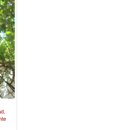
äd,
nte