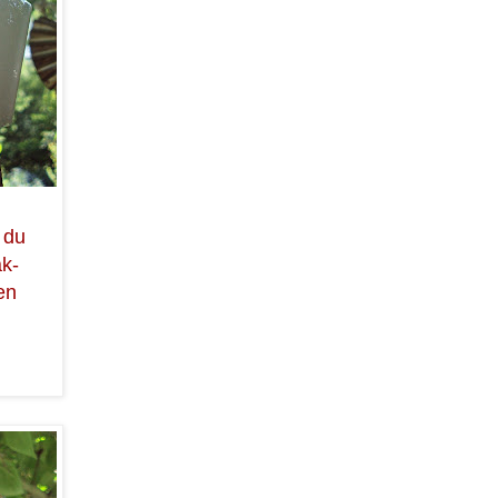
 du
ak-
en