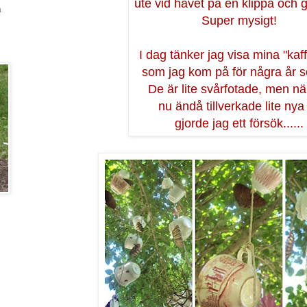
ute vid havet på en klippa och g
a
Super mysigt!
I dag tänker jag visa mina "kaf
som jag kom på för några år 
De är lite svårfotade, men nä
nu ändå tillverkade lite nya
gjorde jag ett försök......