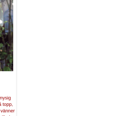
 mysig
 topp,
 vänner