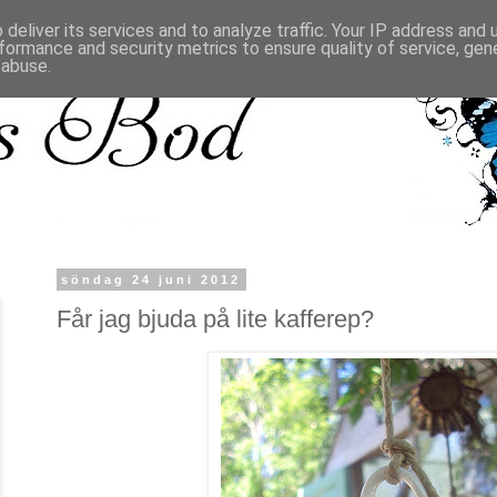
deliver its services and to analyze traffic. Your IP address and
formance and security metrics to ensure quality of service, ge
 abuse.
söndag 24 juni 2012
Får jag bjuda på lite kafferep?