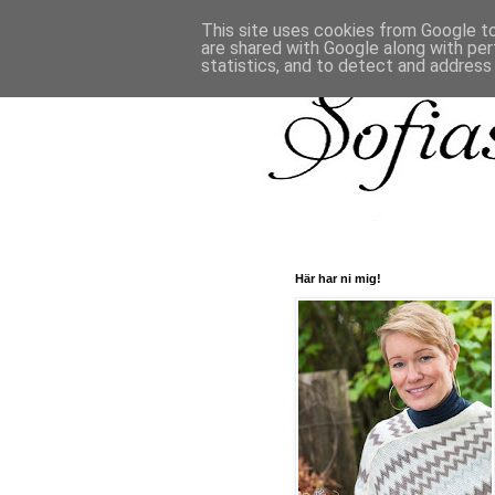
This site uses cookies from Google to 
are shared with Google along with per
statistics, and to detect and address
Här har ni mig!