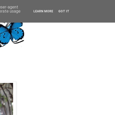
 user-agent
nerate usage
LEARN MORE
GOT IT