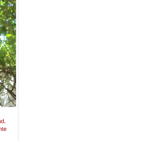
äd,
nte