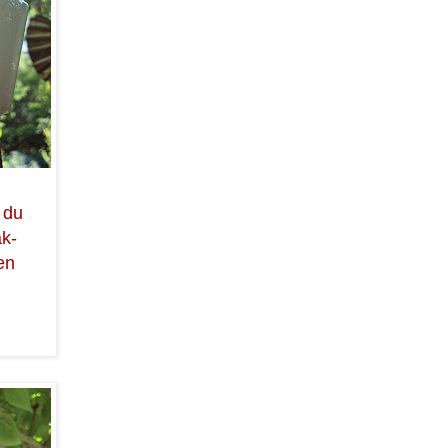
 du
ak-
en