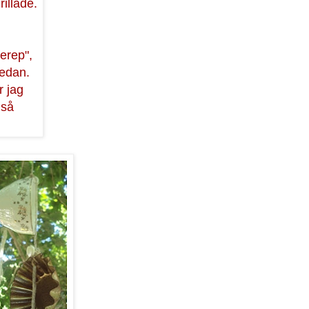
rillade.
ferep",
sedan.
r jag
 så