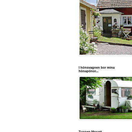
I hönsvagnen bor mina
hönapönor...
Tuppen Mosart