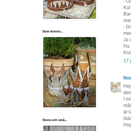
- G
Kul
Bar
mas
- D
Som kronor...
med
Ja 
Ha 
Kra
17 
No
Hej
den
I m
mål
är 
lää
Stora och små...
Hop