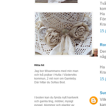
Två
kom
Ha 
För
Kra
15 
Ros
Den
någ
Hitta hit
Ha 
Jag bor tillsammans med min man
Kr
och två pojkar i Hulta i Västerviks
kommun, 2 mil norr om Gamleby.
15 
Där hittar du Sofias Bod.
Sus
I boden kan du fynda nytt hantverk
Vil
och gamla ting, möbler, mysigt
kan
pyssel, blommor och plantor av