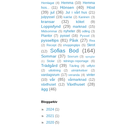
Hemma
(10)
Hemma
Hemlagat
(4)
Hönsen
(40)
Höst
hos...
(11)
(39)
jul
(36)
Jul i vårt hus
(21)
julpyssel
(19)
kakfat
(2)
Kaninen
(3)
kransar
(32)
köket
(9)
Loppisfynd
(29)
marknad
(15)
nyheter
(9)
Midsommar
(5)
odling
(3)
Plantor
(7)
pyssel
(16)
Pyssel
(3)
pysseltips
(81)
Påsk
(27)
Rea
Skrot
(2)
Recept
(5)
shoppingtips
(5)
Sofias Bod
(164)
(12)
Sommar
(37)
Sovrum
(3)
speglar
Stolar
(2)
tidnings-reportage
(6)
(1)
Trädgård
(39)
Tävling
(4)
utflykt
(2)
utlottning
(2)
utmärkelser
(2)
vardagsrum
(17)
vinter
veranda
(4)
vår
(85)
(10)
vårmarknad
(12)
Växthuset
(28)
växthuset
(12)
ägg
(46)
Bloggarkiv
►
2024
(1)
►
2021
(1)
►
2020
(5)