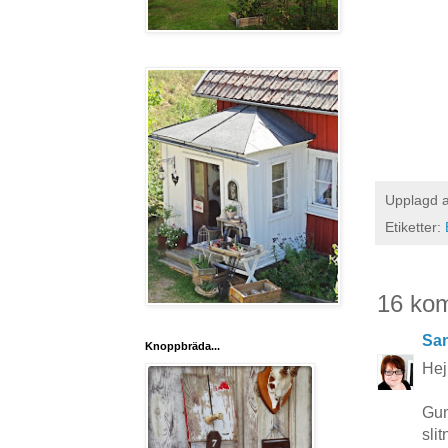
Upplagd 
Etiketter:
16 ko
San
Knoppbräda...
Hej
Gun
sli