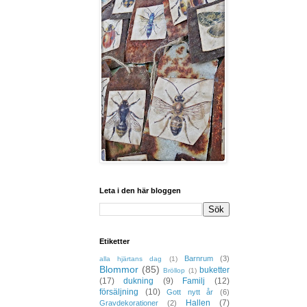
Leta i den här bloggen
Etiketter
Barnrum
(3)
alla hjärtans dag
(1)
Blommor
(85)
buketter
Bröllop
(1)
(17)
dukning
(9)
Familj
(12)
försäljning
(10)
Gott nytt år
(6)
Hallen
(7)
Gravdekorationer
(2)