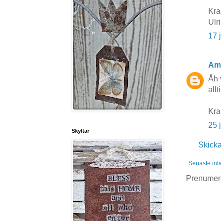
Kra
Ulr
17 
Am
Åh 
allt
Kr
25 
Skyltar
Skick
Senaste inl
Prenumer