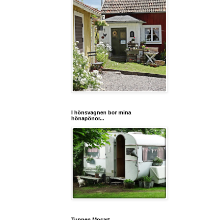
I hönsvagnen bor mina
hönapönor...
Tuppen Mosart