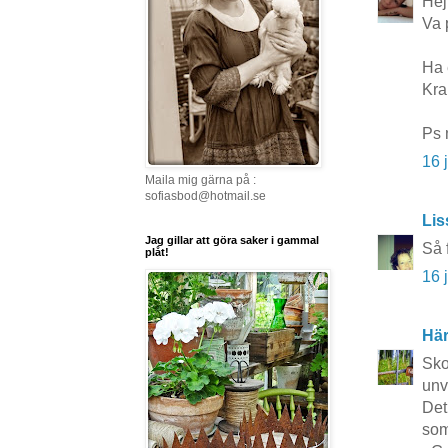
Hej
Va 
Ha 
Kra
Ps 
16 
Maila mig gärna på :
sofiasbod@hotmail.se
Lis
Jag gillar att göra saker i gammal
Så 
plåt!
16 
Här
Sko
unv
Det
som