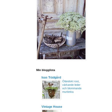
Min blogglista
Isas Trädgård
Öländskt rost,
värkande leder
och blommande
murbinka
Vintage House