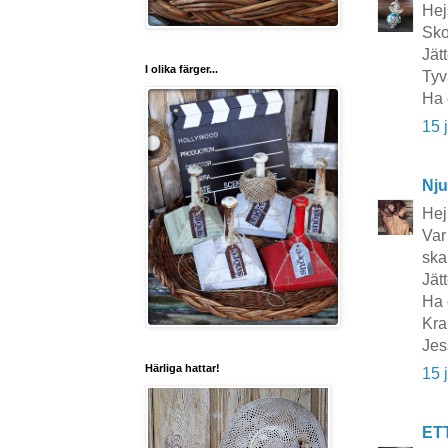
Hej
Sko
Jät
I olika färger...
Tyv
Ha 
15 
Nju
Hej 
Var
ska
Jät
Ha 
Kra
Jes
Härliga hattar!
15 
ET