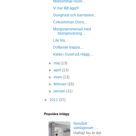
Midsommar-rosor....
Vi har fått ägg!!!
Gunghäst och barntavlor...
Cirkushönan Doris....
Morgonpromenad med
blomplockning....
Lite lila....
Doftande trappa....
Kalas i huset på Hägg....
►
maj
(13)
►
april
(13)
►
mars
(13)
►
februari
(16)
►
januari
(11)
►
2011
(37)
Populära inlägg
Nymålat
vardagsrum .....
Hallojj! Nu är det