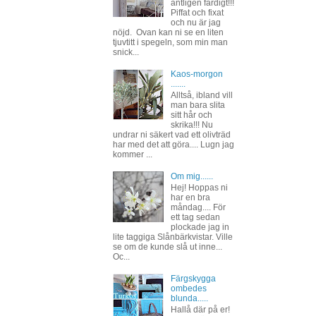
äntligen färdigt!!!
Piffat och fixat
och nu är jag
nöjd. Ovan kan ni se en liten
tjuvtitt i spegeln, som min man
snick...
Kaos-morgon
.......
Alltså, ibland vill
man bara slita
sitt hår och
skrika!!! Nu
undrar ni säkert vad ett olivträd
har med det att göra.... Lugn jag
kommer ...
Om mig......
Hej! Hoppas ni
har en bra
måndag.... För
ett tag sedan
plockade jag in
lite taggiga Slånbärkvistar. Ville
se om de kunde slå ut inne...
Oc...
Färgskygga
ombedes
blunda.....
Hallå där på er!