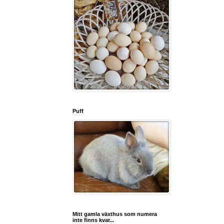
Puff
Mitt gamla växthus som numera
inte finns kvar...