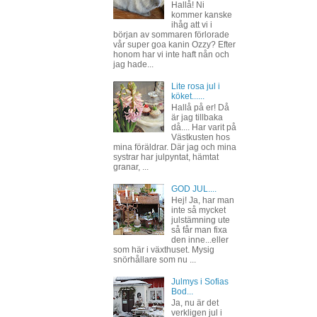
Hallå! Ni
kommer kanske
ihåg att vi i
början av sommaren förlorade
vår super goa kanin Ozzy? Efter
honom har vi inte haft nån och
jag hade...
Lite rosa jul i
köket......
Hallå på er! Då
är jag tillbaka
då.... Har varit på
Västkusten hos
mina föräldrar. Där jag och mina
systrar har julpyntat, hämtat
granar, ...
GOD JUL....
Hej! Ja, har man
inte så mycket
julstämning ute
så får man fixa
den inne...eller
som här i växthuset. Mysig
snörhållare som nu ...
Julmys i Sofias
Bod...
Ja, nu är det
verkligen jul i