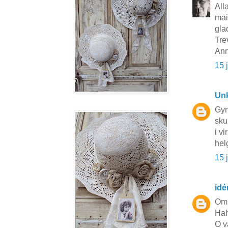
All
mai
gla
Tre
Ann
15 
Un
Gyn
sku
i vi
hel
15 
idé
Om 
Hah
O v