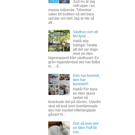
Just nu är jag
mitt uppe i en
massa målande. Tillverkar
saker till butiken så det bara
sprutar om det! Jag är lite så
att...
Växthus och ett
fint fynd.....
Hallå alla
härliga! Tänkte
att det var dags
med en liten
lägesrapport från växthuset. En
grön loppisfyndad stol har flyttat
in..... E...
Den har kommit,
den har
kommit!!!!
Hallå! För bara
en liten stund
sedan så
knackade det på dörren. Utanför
stod ett bud som överlämnade
den här mycket efterlängtade
gåvan! N...
Och så kom det
en liten Puff till
oss...