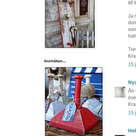
till
Ja 
dom
son
hah
Tre
Kr
Snörhållare....
15 
Nya
Åh 
öve
Kra
15 
Hol