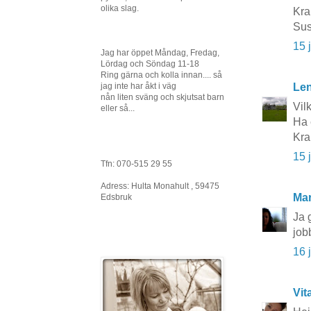
olika slag.
Kr
Sus
15 
Jag har öppet Måndag, Fredag,
Lördag och Söndag 11-18
Ring gärna och kolla innan.... så
jag inte har åkt i väg
Le
nån liten sväng och skjutsat barn
Vil
eller så...
Ha 
Kra
15 
Tfn: 070-515 29 55
Adress: Hulta Monahult , 59475
Mar
Edsbruk
Ja 
job
16 
Vit