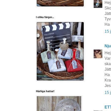
Hej
Sko
Jät
I olika färger...
Tyv
Ha 
15 
Nju
Hej 
Var
ska
Jät
Ha 
Kra
Jes
Härliga hattar!
15 
ET