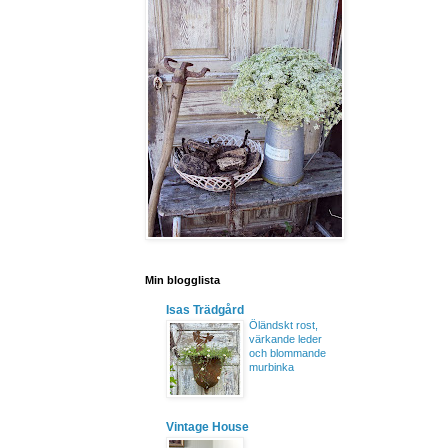
Min blogglista
Isas Trädgård
Öländskt rost,
värkande leder
och blommande
murbinka
Vintage House