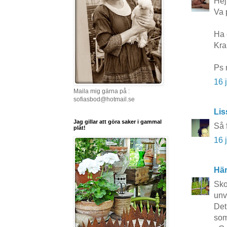
Hej
Va 
Ha 
Kra
Ps 
16 
Maila mig gärna på :
sofiasbod@hotmail.se
Lis
Jag gillar att göra saker i gammal
Så 
plåt!
16 
Här
Sko
unv
Det
som