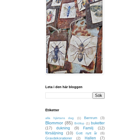
Leta i den här bloggen
Etiketter
Barnrum
(3)
alla hjärtans dag
(1)
Blommor
(85)
buketter
Bröllop
(1)
(17)
dukning
(9)
Familj
(12)
försäljning
(10)
Gott nytt år
(6)
Hallen
(7)
Gravdekorationer
(2)