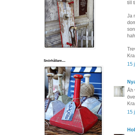
till
Ja 
dom
son
hah
Tre
Kr
Snörhållare....
15 
Nya
Åh 
öve
Kra
15 
Hol