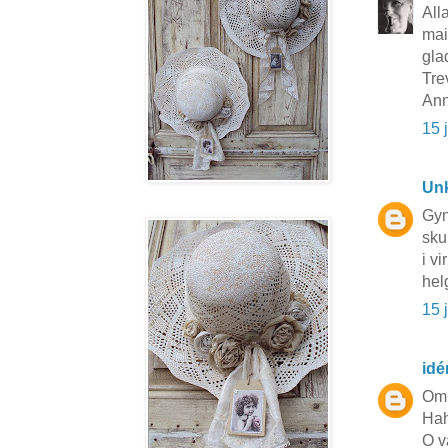
All
mai
gla
Tre
Ann
15 
Un
Gyn
sku
i vi
hel
15 
idé
Om 
Hah
O v