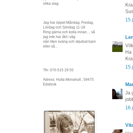
olika slag.
Kr
Sus
15 
Jag har öppet Måndag, Fredag,
Lördag och Söndag 11-18
Ring gärna och kolla innan.... så
jag inte har åkt i väg
Le
nån liten sväng och skjutsat barn
Vil
eller så...
Ha 
Kra
15 
Tfn: 070-515 29 55
Adress: Hulta Monahult , 59475
Mar
Edsbruk
Ja 
job
16 
Vit