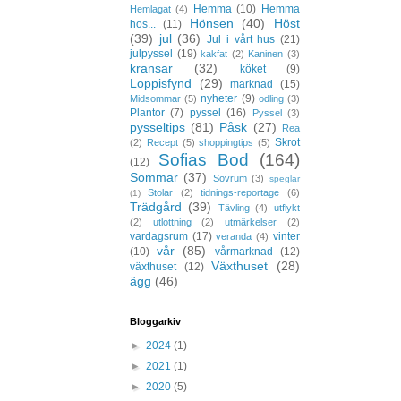
Hemma
(10)
Hemma
Hemlagat
(4)
Hönsen
(40)
Höst
hos...
(11)
(39)
jul
(36)
Jul i vårt hus
(21)
julpyssel
(19)
kakfat
(2)
Kaninen
(3)
kransar
(32)
köket
(9)
Loppisfynd
(29)
marknad
(15)
nyheter
(9)
Midsommar
(5)
odling
(3)
Plantor
(7)
pyssel
(16)
Pyssel
(3)
pysseltips
(81)
Påsk
(27)
Rea
Skrot
(2)
Recept
(5)
shoppingtips
(5)
Sofias Bod
(164)
(12)
Sommar
(37)
Sovrum
(3)
speglar
Stolar
(2)
tidnings-reportage
(6)
(1)
Trädgård
(39)
Tävling
(4)
utflykt
(2)
utlottning
(2)
utmärkelser
(2)
vardagsrum
(17)
vinter
veranda
(4)
vår
(85)
(10)
vårmarknad
(12)
Växthuset
(28)
växthuset
(12)
ägg
(46)
Bloggarkiv
►
2024
(1)
►
2021
(1)
►
2020
(5)