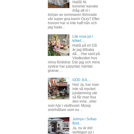
Hallå! Ni
kommer kanske
ihåg att vi i
början av sommaren förlorade
vår super goa kanin Ozzy? Efter
honom har vi inte haft nån och
jag hade...
Lite rosa jul i
köket......
Hallå på er! Då
är jag tillbaka
då.... Har varit på
Västkusten hos
mina föräldrar. Där jag och mina
systrar har julpyntat, hämtat
granar, ...
GOD JUL....
Hej! Ja, har man
inte så mycket
julstämning ute
så får man fixa
den inne...eller
som här i växthuset. Mysig
snörhållare som nu ...
Julmys i Sofias
Bod...
Ja, nu är det
verkligen jul i