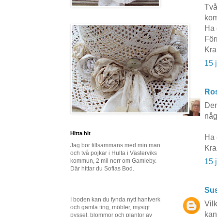
Två
kom
Ha 
För
Kra
15 
Ros
Den
någ
Hitta hit
Ha 
Jag bor tillsammans med min man
Kr
och två pojkar i Hulta i Västerviks
kommun, 2 mil norr om Gamleby.
15 
Där hittar du Sofias Bod.
Sus
I boden kan du fynda nytt hantverk
Vil
och gamla ting, möbler, mysigt
kan
pyssel, blommor och plantor av