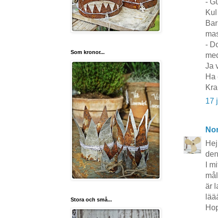
- G
Kul
Bar
mas
- D
Som kronor...
med
Ja 
Ha 
Kra
17 
No
Hej
den
I m
mål
är 
lää
Stora och små...
Hop