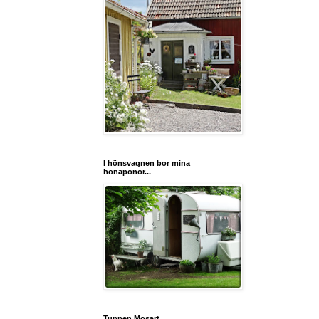
I hönsvagnen bor mina
hönapönor...
Tuppen Mosart