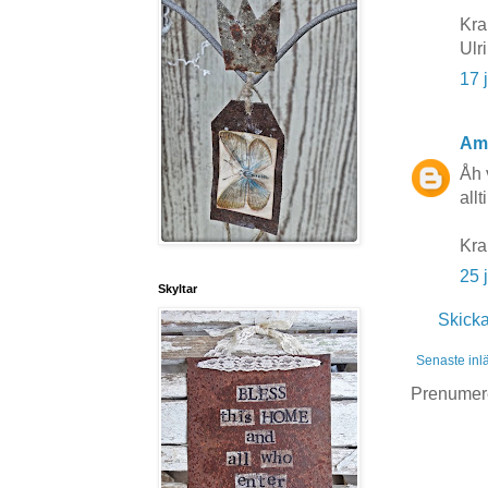
Kra
Ulr
17 
Am
Åh 
allt
Kr
25 
Skyltar
Skick
Senaste inl
Prenumer