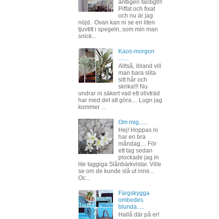
äntligen färdigt!!!
Piffat och fixat
och nu är jag
nöjd. Ovan kan ni se en liten
tjuvtitt i spegeln, som min man
snick...
Kaos-morgon
.......
Alltså, ibland vill
man bara slita
sitt hår och
skrika!!! Nu
undrar ni säkert vad ett olivträd
har med det att göra.... Lugn jag
kommer ...
Om mig......
Hej! Hoppas ni
har en bra
måndag.... För
ett tag sedan
plockade jag in
lite taggiga Slånbärkvistar. Ville
se om de kunde slå ut inne...
Oc...
Färgskygga
ombedes
blunda.....
Hallå där på er!