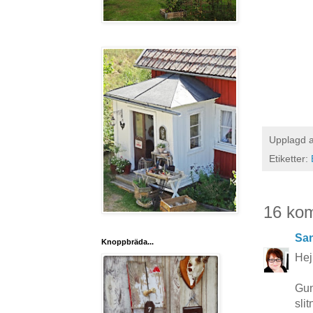
Upplagd 
Etiketter:
16 ko
San
Knoppbräda...
Hej
Gun
sli