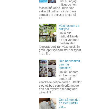
Just nu är jag
mitt uppe i en
massa målande. Tillverkar
saker till butiken så det bara
sprutar om det! Jag är lite så
att...
Växthus och ett
fint fynd.....
Hallå alla
härliga! Tänkte
att det var dags
med en liten
lägesrapport från växthuset. En
grön loppisfyndad stol har flyttat
in..... E...
Den har kommit,
den har
kommit!!!!
Hallå! För bara
en liten stund
sedan så
knackade det på dörren. Utanför
stod ett bud som överlämnade
den här mycket efterlängtade
gåvan! N...
Och så kom det
en liten Puff till
oss...