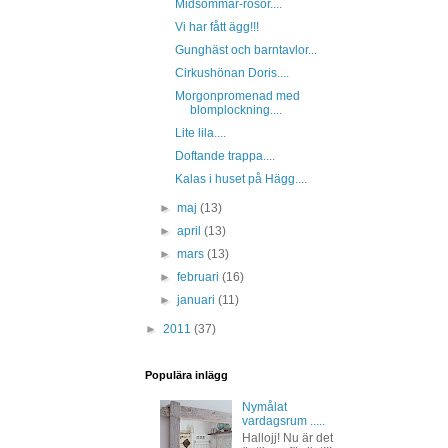
Midsommar-rosor....
Vi har fått ägg!!!
Gunghäst och barntavlor...
Cirkushönan Doris....
Morgonpromenad med
blomplockning....
Lite lila....
Doftande trappa....
Kalas i huset på Hägg....
►
maj
(13)
►
april
(13)
►
mars
(13)
►
februari
(16)
►
januari
(11)
►
2011
(37)
Populära inlägg
Nymålat
vardagsrum .....
Hallojj! Nu är det