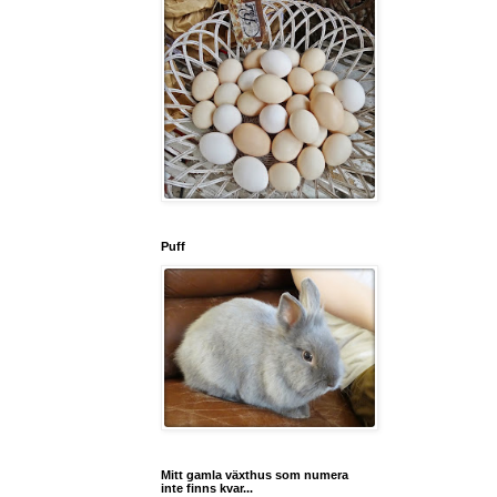
Puff
Mitt gamla växthus som numera
inte finns kvar...