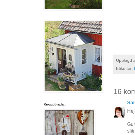
Upplagd 
Etiketter:
16 ko
San
Knoppbräda...
Hej
Gun
sli