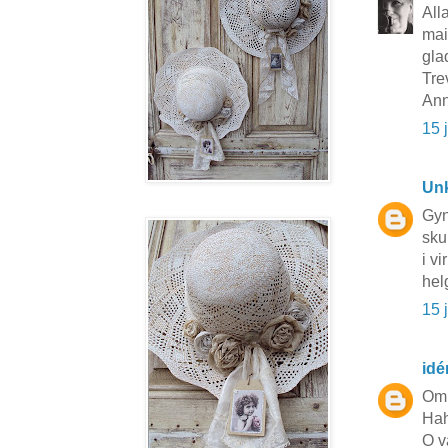
All
mai
gla
Tre
Ann
15 
Un
Gyn
sku
i vi
hel
15 
idé
Om 
Hah
O v