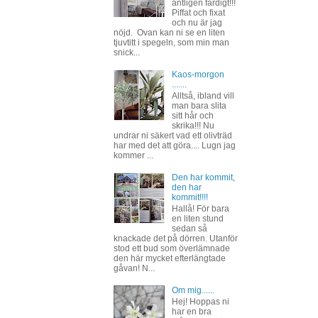
äntligen färdigt!!!
Piffat och fixat
och nu är jag
nöjd. Ovan kan ni se en liten
tjuvtitt i spegeln, som min man
snick...
Kaos-morgon
.......
Alltså, ibland vill
man bara slita
sitt hår och
skrika!!! Nu
undrar ni säkert vad ett olivträd
har med det att göra.... Lugn jag
kommer ...
Den har kommit,
den har
kommit!!!!
Hallå! För bara
en liten stund
sedan så
knackade det på dörren. Utanför
stod ett bud som överlämnade
den här mycket efterlängtade
gåvan! N...
Om mig......
Hej! Hoppas ni
har en bra