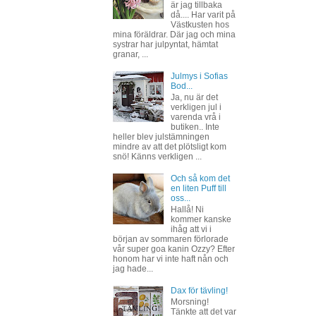
är jag tillbaka
då.... Har varit på
Västkusten hos
mina föräldrar. Där jag och mina
systrar har julpyntat, hämtat
granar, ...
Julmys i Sofias
Bod...
Ja, nu är det
verkligen jul i
varenda vrå i
butiken.. Inte
heller blev julstämningen
mindre av att det plötsligt kom
snö! Känns verkligen ...
Och så kom det
en liten Puff till
oss...
Hallå! Ni
kommer kanske
ihåg att vi i
början av sommaren förlorade
vår super goa kanin Ozzy? Efter
honom har vi inte haft nån och
jag hade...
Dax för tävling!
Morsning!
Tänkte att det var