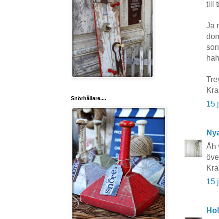
till
Ja 
dom
son
hah
Tre
Kr
Snörhållare....
15 
Nya
Åh 
öve
Kra
15 
Hol