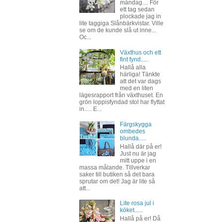
måndag.... För
ett tag sedan
plockade jag in
lite taggiga Slånbärkvistar. Ville
se om de kunde slå ut inne...
Oc...
Växthus och ett
fint fynd.....
Hallå alla
härliga! Tänkte
att det var dags
med en liten
lägesrapport från växthuset. En
grön loppisfyndad stol har flyttat
in..... E...
Färgskygga
ombedes
blunda.....
Hallå där på er!
Just nu är jag
mitt uppe i en
massa målande. Tillverkar
saker till butiken så det bara
sprutar om det! Jag är lite så
att...
Lite rosa jul i
köket......
Hallå på er! Då