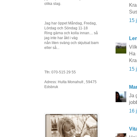
olika slag.
Kr
Sus
15 
Jag har öppet Måndag, Fredag,
Lördag och Söndag 11-18
Ring gärna och kolla innan.... så
jag inte har åkt i väg
Le
nån liten sväng och skjutsat barn
Vil
eller så...
Ha 
Kra
15 
Tfn: 070-515 29 55
Adress: Hulta Monahult , 59475
Mar
Edsbruk
Ja 
job
16 
Vit