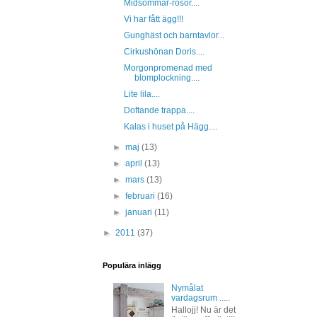
Midsommar-rosor....
Vi har fått ägg!!!
Gunghäst och barntavlor...
Cirkushönan Doris....
Morgonpromenad med
blomplockning....
Lite lila....
Doftande trappa....
Kalas i huset på Hägg....
►
maj
(13)
►
april
(13)
►
mars
(13)
►
februari
(16)
►
januari
(11)
►
2011
(37)
Populära inlägg
Nymålat
vardagsrum .....
Hallojj! Nu är det