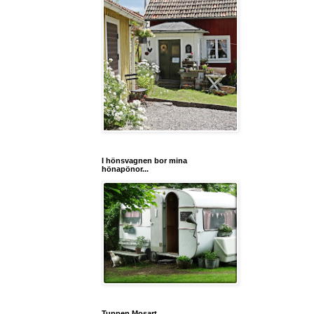
I hönsvagnen bor mina
hönapönor...
Tuppen Mosart