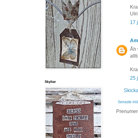
Kra
Ulr
17 
Am
Åh 
allt
Kr
25 
Skyltar
Skick
Senaste inl
Prenumer