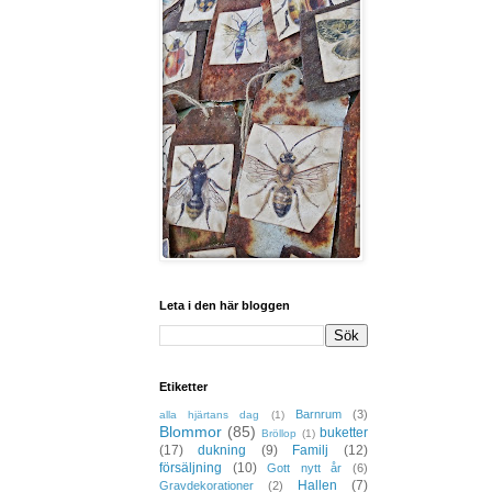
Leta i den här bloggen
Etiketter
Barnrum
(3)
alla hjärtans dag
(1)
Blommor
(85)
buketter
Bröllop
(1)
(17)
dukning
(9)
Familj
(12)
försäljning
(10)
Gott nytt år
(6)
Hallen
(7)
Gravdekorationer
(2)