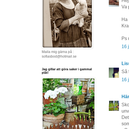
Hej
Va 
Ha 
Kra
Ps 
16 
Maila mig gärna på :
sofiasbod@hotmail.se
Lis
Jag gillar att göra saker i gammal
Så 
plåt!
16 
Här
Sko
unv
Det
som