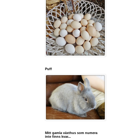
Puff
Mitt gamla växthus som numera
inte finns kvar...