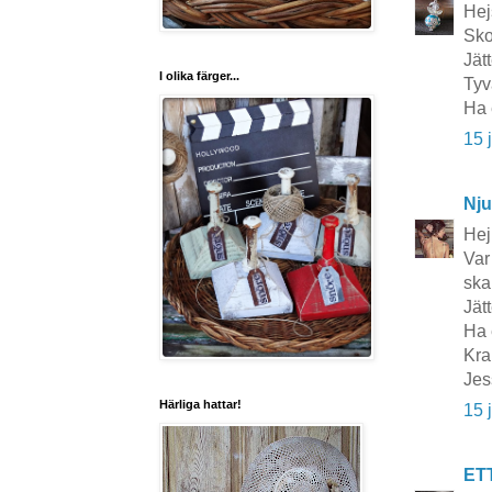
Hej
Sko
Jät
I olika färger...
Tyv
Ha 
15 
Nju
Hej 
Var
ska
Jät
Ha 
Kra
Jes
Härliga hattar!
15 
ET