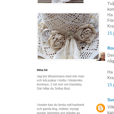
Två
kom
Ha 
För
Kra
15 
Ros
Den
någ
Hitta hit
Ha 
Jag bor tillsammans med min man
Kr
och två pojkar i Hulta i Västerviks
kommun, 2 mil norr om Gamleby.
15 
Där hittar du Sofias Bod.
Sus
I boden kan du fynda nytt hantverk
Vil
och gamla ting, möbler, mysigt
kan
pyssel, blommor och plantor av