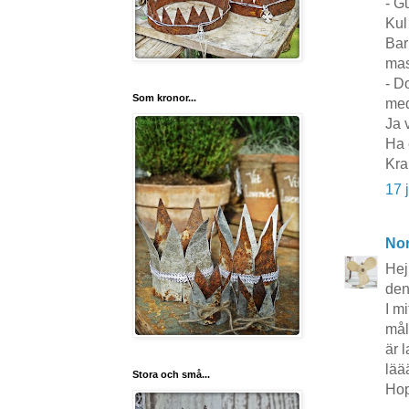
- G
Kul
Bar
mas
- D
Som kronor...
med
Ja 
Ha 
Kra
17 
No
Hej
den
I m
mål
är 
lää
Stora och små...
Hop