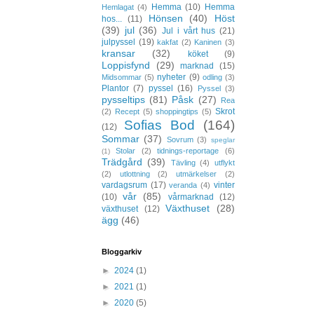
Hemma
(10)
Hemma
Hemlagat
(4)
Hönsen
(40)
Höst
hos...
(11)
(39)
jul
(36)
Jul i vårt hus
(21)
julpyssel
(19)
kakfat
(2)
Kaninen
(3)
kransar
(32)
köket
(9)
Loppisfynd
(29)
marknad
(15)
nyheter
(9)
Midsommar
(5)
odling
(3)
Plantor
(7)
pyssel
(16)
Pyssel
(3)
pysseltips
(81)
Påsk
(27)
Rea
Skrot
(2)
Recept
(5)
shoppingtips
(5)
Sofias Bod
(164)
(12)
Sommar
(37)
Sovrum
(3)
speglar
Stolar
(2)
tidnings-reportage
(6)
(1)
Trädgård
(39)
Tävling
(4)
utflykt
(2)
utlottning
(2)
utmärkelser
(2)
vardagsrum
(17)
vinter
veranda
(4)
vår
(85)
(10)
vårmarknad
(12)
Växthuset
(28)
växthuset
(12)
ägg
(46)
Bloggarkiv
►
2024
(1)
►
2021
(1)
►
2020
(5)