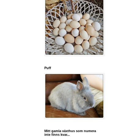
Puff
Mitt gamla växthus som numera
inte finns kvar...