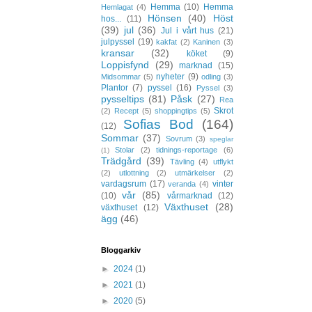
Hemma
(10)
Hemma
Hemlagat
(4)
Hönsen
(40)
Höst
hos...
(11)
(39)
jul
(36)
Jul i vårt hus
(21)
julpyssel
(19)
kakfat
(2)
Kaninen
(3)
kransar
(32)
köket
(9)
Loppisfynd
(29)
marknad
(15)
nyheter
(9)
Midsommar
(5)
odling
(3)
Plantor
(7)
pyssel
(16)
Pyssel
(3)
pysseltips
(81)
Påsk
(27)
Rea
Skrot
(2)
Recept
(5)
shoppingtips
(5)
Sofias Bod
(164)
(12)
Sommar
(37)
Sovrum
(3)
speglar
Stolar
(2)
tidnings-reportage
(6)
(1)
Trädgård
(39)
Tävling
(4)
utflykt
(2)
utlottning
(2)
utmärkelser
(2)
vardagsrum
(17)
vinter
veranda
(4)
vår
(85)
(10)
vårmarknad
(12)
Växthuset
(28)
växthuset
(12)
ägg
(46)
Bloggarkiv
►
2024
(1)
►
2021
(1)
►
2020
(5)