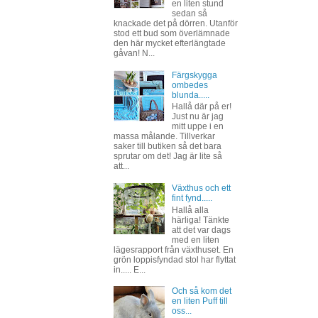
en liten stund
sedan så
knackade det på dörren. Utanför
stod ett bud som överlämnade
den här mycket efterlängtade
gåvan! N...
Färgskygga
ombedes
blunda.....
Hallå där på er!
Just nu är jag
mitt uppe i en
massa målande. Tillverkar
saker till butiken så det bara
sprutar om det! Jag är lite så
att...
Växthus och ett
fint fynd.....
Hallå alla
härliga! Tänkte
att det var dags
med en liten
lägesrapport från växthuset. En
grön loppisfyndad stol har flyttat
in..... E...
Och så kom det
en liten Puff till
oss...