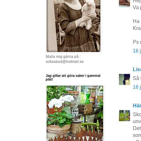
Hej
Va 
Ha 
Kra
Ps 
16 
Maila mig gärna på :
sofiasbod@hotmail.se
Lis
Jag gillar att göra saker i gammal
Så 
plåt!
16 
Här
Sko
unv
Det
som