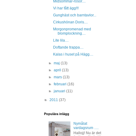
Midsommar-rosor....
Vi har fått ägg!!!
Gunghäst och barntavlor...
Cirkushönan Doris....
Morgonpromenad med
blomplockning....
Lite lila....
Doftande trappa....
Kalas i huset på Hägg....
►
maj
(13)
►
april
(13)
►
mars
(13)
►
februari
(16)
►
januari
(11)
►
2011
(37)
Populära inlägg
Nymålat
vardagsrum .....
Hallojj! Nu är det