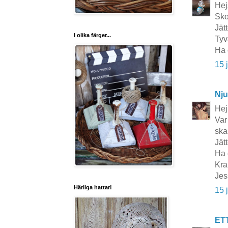
Hej
Sko
Jät
I olika färger...
Tyv
Ha 
15 
Nju
Hej 
Var
ska
Jät
Ha 
Kra
Jes
Härliga hattar!
15 
ET