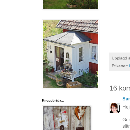
Upplagd 
Etiketter:
16 ko
San
Knoppbräda...
Hej
Gun
sli