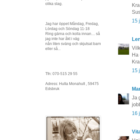
olika slag.
Kr
Sus
15 
Jag har öppet Måndag, Fredag,
Lördag och Söndag 11-18
Ring gärna och kolla innan.... så
jag inte har åkt i väg
Le
nån liten sväng och skjutsat barn
Vil
eller så...
Ha 
Kra
15 
Tfn: 070-515 29 55
Adress: Hulta Monahult , 59475
Mar
Edsbruk
Ja 
job
16 
Vit