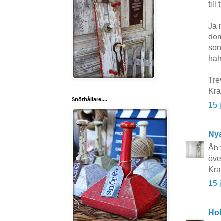
till
Ja 
dom
son
hah
Tre
Kr
Snörhållare....
15 
Nya
Åh 
öve
Kra
15 
Hol