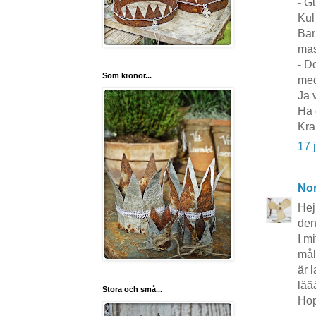
- G
Kul
Bar
mas
- D
Som kronor...
med
Ja 
Ha 
Kra
17 
No
Hej
den
I m
mål
är 
lää
Stora och små...
Hop