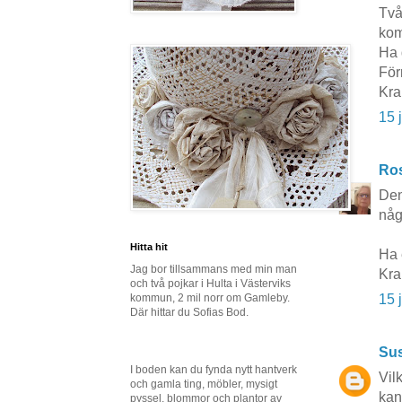
Två
kom
Ha 
För
Kra
15 
Ros
Den
någ
Hitta hit
Ha 
Jag bor tillsammans med min man
Kr
och två pojkar i Hulta i Västerviks
kommun, 2 mil norr om Gamleby.
15 
Där hittar du Sofias Bod.
Sus
I boden kan du fynda nytt hantverk
Vil
och gamla ting, möbler, mysigt
kan
pyssel, blommor och plantor av