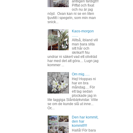
äntligen färdigt!!!
Piffat och fixat
och nu är jag
nöjd. Ovan kan ni se en liten
tjuvtitt i spegeln, som min man
snick...
Kaos-morgon
.......
Alltså, ibland vill
man bara slita
sitt hår och
skrika!!! Nu
undrar ni säkert vad ett olivträd
har med det att göra.... Lugn jag
kommer ...
Om mig......
Hej! Hoppas ni
har en bra
måndag.... För
ett tag sedan
plockade jag in
lite taggiga Slånbärkvistar. Ville
se om de kunde slå ut inne...
Oc...
Den har kommit,
den har
kommit!!!!
Hallå! För bara