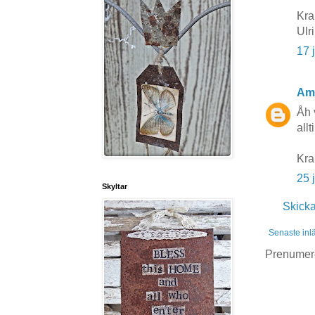
Kra
Ulr
17 
Am
Åh 
allt
Kr
25 
Skyltar
Skick
Senaste inl
Prenumer