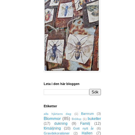
Leta i den här bloggen
Etiketter
Barnrum
(3)
alla hjärtans dag
(1)
Blommor
(85)
buketter
Bröllop
(1)
(17)
dukning
(9)
Familj
(12)
försäljning
(10)
Gott nytt år
(6)
Hallen
(7)
Gravdekorationer
(2)