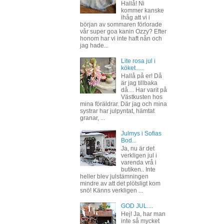
Hallå! Ni
kommer kanske
ihåg att vi i
början av sommaren förlorade
vår super goa kanin Ozzy? Efter
honom har vi inte haft nån och
jag hade...
Lite rosa jul i
köket......
Hallå på er! Då
är jag tillbaka
då.... Har varit på
Västkusten hos
mina föräldrar. Där jag och mina
systrar har julpyntat, hämtat
granar, ...
Julmys i Sofias
Bod...
Ja, nu är det
verkligen jul i
varenda vrå i
butiken.. Inte
heller blev julstämningen
mindre av att det plötsligt kom
snö! Känns verkligen ...
GOD JUL....
Hej! Ja, har man
inte så mycket