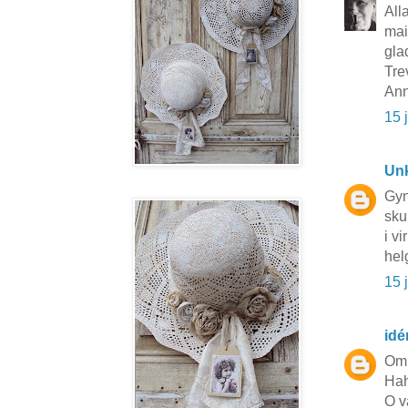
All
mai
gla
Tre
Ann
15 
Un
Gyn
sku
i vi
hel
15 
idé
Om 
Hah
O v