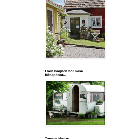
I hönsvagnen bor mina
hönapönor...
Tuppen Mosart