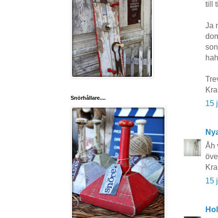
till
Ja 
dom
son
hah
Tre
Kr
Snörhållare....
15 
Nya
Åh 
öve
Kra
15 
Hol