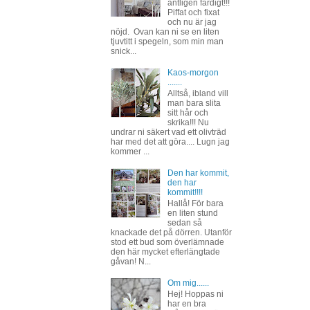
äntligen färdigt!!!
Piffat och fixat
och nu är jag
nöjd. Ovan kan ni se en liten
tjuvtitt i spegeln, som min man
snick...
Kaos-morgon
.......
Alltså, ibland vill
man bara slita
sitt hår och
skrika!!! Nu
undrar ni säkert vad ett olivträd
har med det att göra.... Lugn jag
kommer ...
Den har kommit,
den har
kommit!!!!
Hallå! För bara
en liten stund
sedan så
knackade det på dörren. Utanför
stod ett bud som överlämnade
den här mycket efterlängtade
gåvan! N...
Om mig......
Hej! Hoppas ni
har en bra