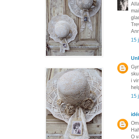
All
mai
gla
Tre
Ann
15 
Un
Gyn
sku
i vi
hel
15 
idé
Om 
Hah
O v