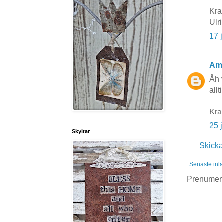
Kra
Ulr
17 
Am
Åh 
allt
Kr
25 
Skyltar
Skick
Senaste inl
Prenumer