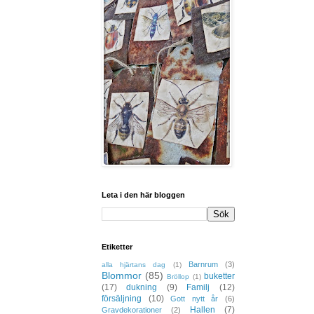
Leta i den här bloggen
Etiketter
Barnrum
(3)
alla hjärtans dag
(1)
Blommor
(85)
buketter
Bröllop
(1)
(17)
dukning
(9)
Familj
(12)
försäljning
(10)
Gott nytt år
(6)
Hallen
(7)
Gravdekorationer
(2)