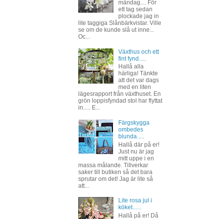
måndag.... För
ett tag sedan
plockade jag in
lite taggiga Slånbärkvistar. Ville
se om de kunde slå ut inne...
Oc...
Växthus och ett
fint fynd.....
Hallå alla
härliga! Tänkte
att det var dags
med en liten
lägesrapport från växthuset. En
grön loppisfyndad stol har flyttat
in..... E...
Färgskygga
ombedes
blunda.....
Hallå där på er!
Just nu är jag
mitt uppe i en
massa målande. Tillverkar
saker till butiken så det bara
sprutar om det! Jag är lite så
att...
Lite rosa jul i
köket......
Hallå på er! Då