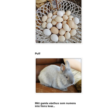
Puff
Mitt gamla växthus som numera
inte finns kvar...