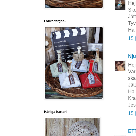
Hej
Sko
Jät
I olika färger...
Tyv
Ha 
15 
Nju
Hej 
Var
ska
Jät
Ha 
Kra
Jes
Härliga hattar!
15 
ET