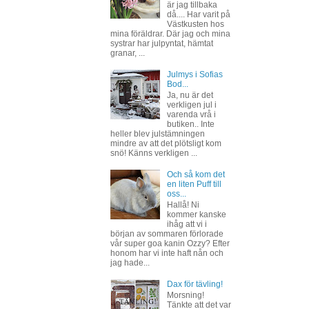
är jag tillbaka
då.... Har varit på
Västkusten hos
mina föräldrar. Där jag och mina
systrar har julpyntat, hämtat
granar, ...
Julmys i Sofias
Bod...
Ja, nu är det
verkligen jul i
varenda vrå i
butiken.. Inte
heller blev julstämningen
mindre av att det plötsligt kom
snö! Känns verkligen ...
Och så kom det
en liten Puff till
oss...
Hallå! Ni
kommer kanske
ihåg att vi i
början av sommaren förlorade
vår super goa kanin Ozzy? Efter
honom har vi inte haft nån och
jag hade...
Dax för tävling!
Morsning!
Tänkte att det var