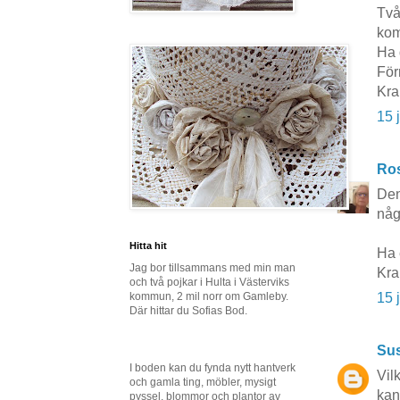
Två
kom
Ha 
För
Kra
15 
Ros
Den
någ
Hitta hit
Ha 
Jag bor tillsammans med min man
Kr
och två pojkar i Hulta i Västerviks
kommun, 2 mil norr om Gamleby.
15 
Där hittar du Sofias Bod.
Sus
I boden kan du fynda nytt hantverk
Vil
och gamla ting, möbler, mysigt
kan
pyssel, blommor och plantor av