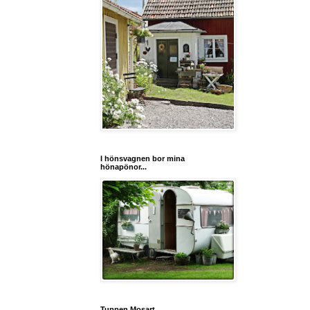
I hönsvagnen bor mina
hönapönor...
Tuppen Mosart