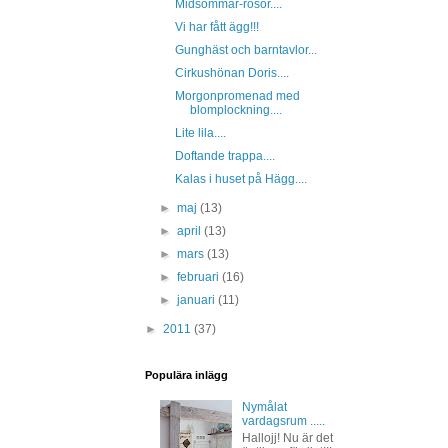
Midsommar-rosor....
Vi har fått ägg!!!
Gunghäst och barntavlor...
Cirkushönan Doris....
Morgonpromenad med
blomplockning....
Lite lila....
Doftande trappa....
Kalas i huset på Hägg....
►
maj
(13)
►
april
(13)
►
mars
(13)
►
februari
(16)
►
januari
(11)
►
2011
(37)
Populära inlägg
Nymålat
vardagsrum .....
Hallojj! Nu är det