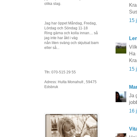
olika slag.
Kr
Sus
15 
Jag har öppet Måndag, Fredag,
Lördag och Söndag 11-18
Ring gärna och kolla innan.... så
jag inte har åkt i väg
Le
nån liten sväng och skjutsat barn
Vil
eller så...
Ha 
Kra
15 
Tfn: 070-515 29 55
Adress: Hulta Monahult , 59475
Mar
Edsbruk
Ja 
job
16 
Vit