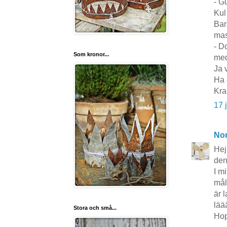
- G
Kul
Bar
mas
- D
Som kronor...
med
Ja 
Ha 
Kra
17 
No
Hej
den
I m
mål
är 
lää
Stora och små...
Hop