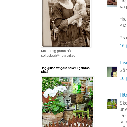
Hej
Va 
Ha 
Kra
Ps 
16 
Maila mig gärna på :
sofiasbod@hotmail.se
Lis
Jag gillar att göra saker i gammal
Så 
plåt!
16 
Här
Sko
unv
Det
som