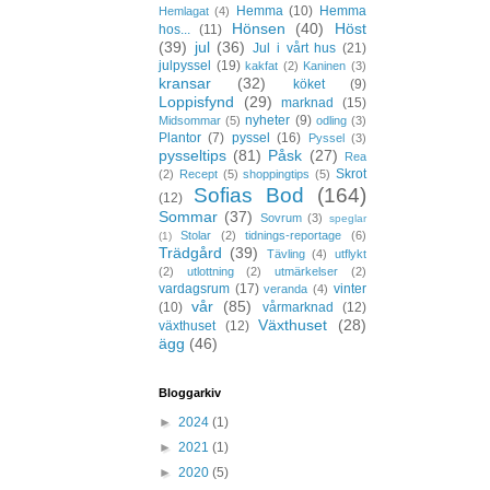
Hemma
(10)
Hemma
Hemlagat
(4)
Hönsen
(40)
Höst
hos...
(11)
(39)
jul
(36)
Jul i vårt hus
(21)
julpyssel
(19)
kakfat
(2)
Kaninen
(3)
kransar
(32)
köket
(9)
Loppisfynd
(29)
marknad
(15)
nyheter
(9)
Midsommar
(5)
odling
(3)
Plantor
(7)
pyssel
(16)
Pyssel
(3)
pysseltips
(81)
Påsk
(27)
Rea
Skrot
(2)
Recept
(5)
shoppingtips
(5)
Sofias Bod
(164)
(12)
Sommar
(37)
Sovrum
(3)
speglar
Stolar
(2)
tidnings-reportage
(6)
(1)
Trädgård
(39)
Tävling
(4)
utflykt
(2)
utlottning
(2)
utmärkelser
(2)
vardagsrum
(17)
vinter
veranda
(4)
vår
(85)
(10)
vårmarknad
(12)
Växthuset
(28)
växthuset
(12)
ägg
(46)
Bloggarkiv
►
2024
(1)
►
2021
(1)
►
2020
(5)