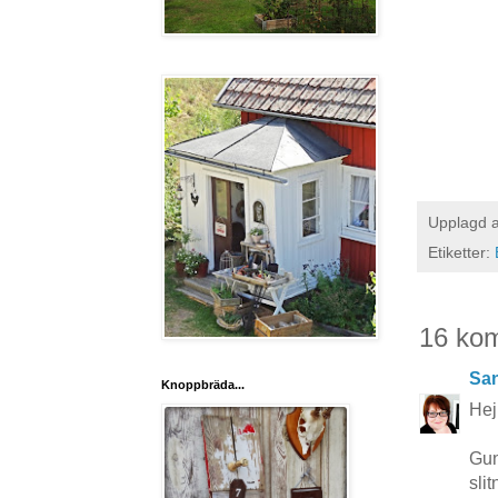
Upplagd 
Etiketter:
16 ko
San
Knoppbräda...
Hej
Gun
sli