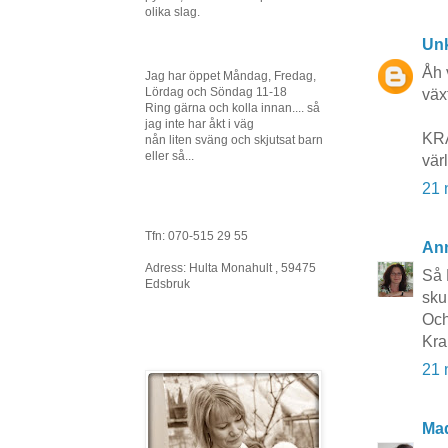
olika slag.
Un
Åh 
Jag har öppet Måndag, Fredag,
Lördag och Söndag 11-18
växt
Ring gärna och kolla innan.... så
jag inte har åkt i väg
KRA
nån liten sväng och skjutsat barn
eller så...
värl
21 
Tfn: 070-515 29 55
An
Adress: Hulta Monahult , 59475
Så 
Edsbruk
sku
Och
Kr
21 
Ma