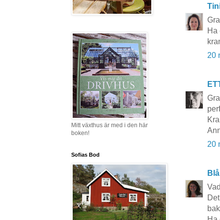
Tin
Gra
Ha 
kra
20 
ET
Grat
per
Kra
Mitt växthus är med i den här
Ann
boken!
20 
Sofias Bod
Blå
Vad
Det
bak
Ha d