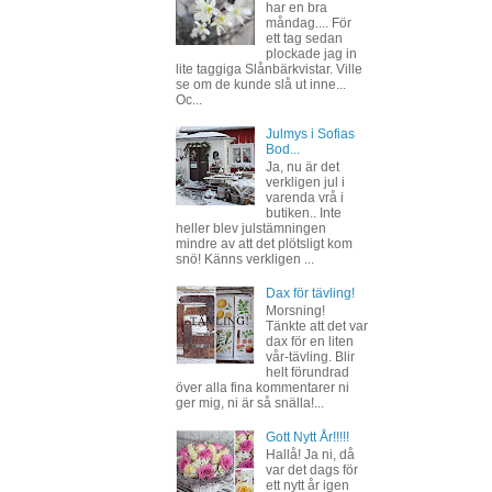
har en bra
måndag.... För
ett tag sedan
plockade jag in
lite taggiga Slånbärkvistar. Ville
se om de kunde slå ut inne...
Oc...
Julmys i Sofias
Bod...
Ja, nu är det
verkligen jul i
varenda vrå i
butiken.. Inte
heller blev julstämningen
mindre av att det plötsligt kom
snö! Känns verkligen ...
Dax för tävling!
Morsning!
Tänkte att det var
dax för en liten
vår-tävling. Blir
helt förundrad
över alla fina kommentarer ni
ger mig, ni är så snälla!...
Gott Nytt År!!!!!
Hallå! Ja ni, då
var det dags för
ett nytt år igen