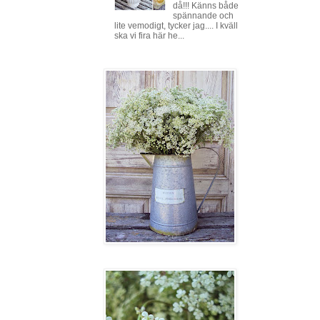
då!!! Känns både
spännande och
lite vemodigt, tycker jag.... I kväll
ska vi fira här he...