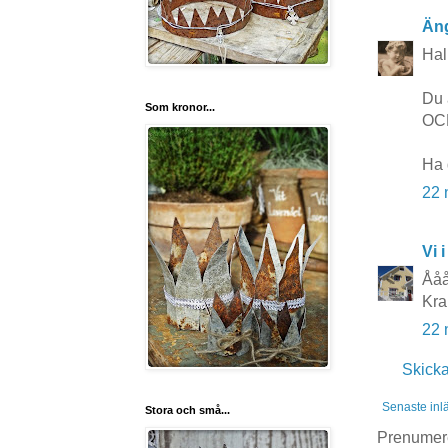
Äng
Hal
Du 
Som kronor...
OCH
Ha 
22 
Vi i
Åååå
Kra
22 
Skick
Senaste inl
Stora och små...
Prenumer