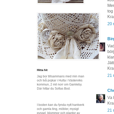
Men
tog
Kra
20 
Bir
Vad
bör
klar
Jät
Kra
Hitta hit
21 
Jag bor tillsammans med min man
och två pojkar i Hulta i Västerviks
kommun, 2 mil norr om Gamleby.
Där hittar du Sofias Bod.
Cho
Va k
Kra
I boden kan du fynda nytt hantverk
och gamla ting, möbler, mysigt
21 
pyssel, blommor och plantor av