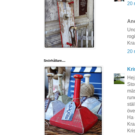
20 
Ano
Und
rog
Kr
20 
Snörhållare....
Kri
Hej
Sto
mäst
run
stä
öve
Ha d
Kra
Kri