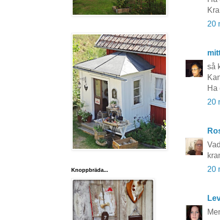
Kr
20 
mit
så 
Kan
Ha 
20 
Ros
Vad 
kra
20 
Knoppbräda...
Lev
Men 