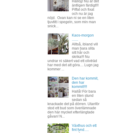
Hallojj! Nu är det
äntligen färdigt!!!
Piffat och fixat
och nu är jag
nöjd. Ovan kan ni se en liten
tjuvtitt i spegeln, som min man
snick...
Kaos-morgon
.......
Alltså, ibland vill
man bara slita
sitt hår och
skrika!!! Nu
undrar ni säkert vad ett olivträd
har med det att göra.... Lugn jag
kommer ...
Den har kommit,
den har
kommit!!!!
Hallå! För bara
en liten stund
sedan så
knackade det på dörren. Utanför
stod ett bud som överlämnade
den här mycket efterlängtade
gåvan! N...
Växthus och ett
fint fynd.....