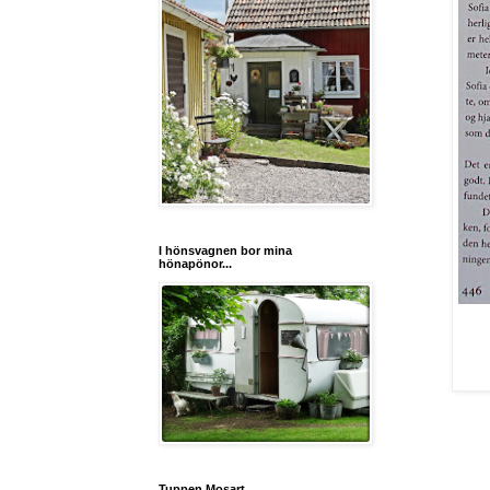
I hönsvagnen bor mina
hönapönor...
Tuppen Mosart