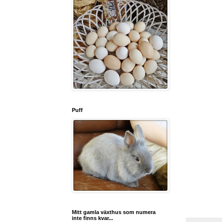
Puff
Mitt gamla växthus som numera
inte finns kvar...