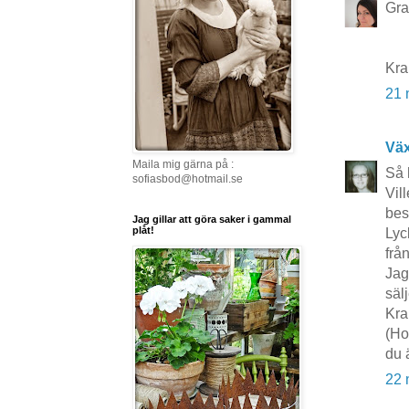
Grat
Kr
21 
Vä
Maila mig gärna på :
Så 
sofiasbod@hotmail.se
Vil
bes
Jag gillar att göra saker i gammal
plåt!
Lyc
frå
Jag
säl
Kr
(Ho
du 
22 