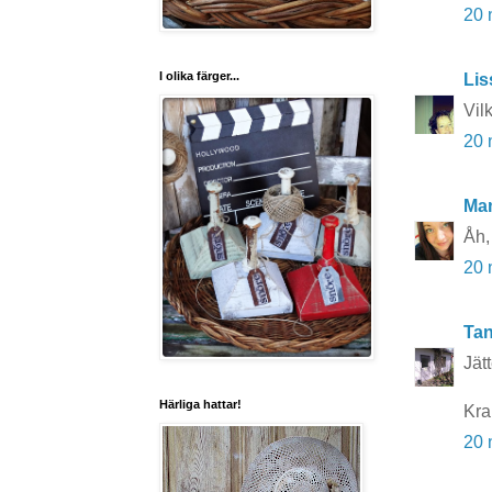
20 
I olika färger...
Lis
Vil
20 
Ma
Åh, 
20 
Tan
Jätt
Härliga hattar!
Kra
20 