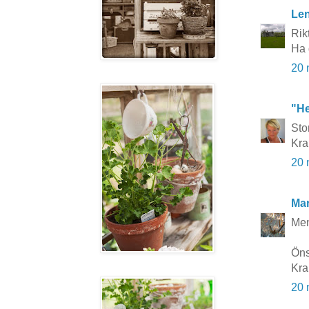
Le
Rikt
Ha 
20 
"He
Stor
Kr
20 
Mar
Men
Öns
Kra
20 