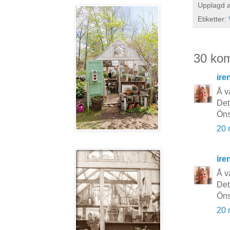
Upplagd 
Etiketter:
30 ko
ire
Å va
Det 
Öns
20 
ire
Å va
Det 
Öns
20 