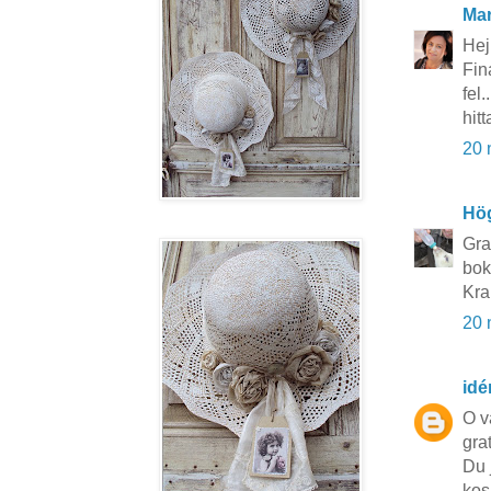
Mar
Hej 
Fin
fel.
hit
20 
Hö
Gra
bok
Kra
20 
idé
O v
gra
Du j
kos