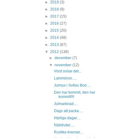
►
2019
(3)
►
2018
(9)
►
2017
(15)
►
2016
(27)
►
2015
(20)
►
2014
(48)
►
2013
(87)
▼
2012
(138)
►
december
(7)
▼
november
(12)
Visst snöar det...
Lammöron.....
Julmys i Sofias Bod.....
Den har kommit, den har
kommit!!!!
Julmarknad....
Dags att packa....
Härliga dagar....
Nätstrutar.....
Rustika kransar....