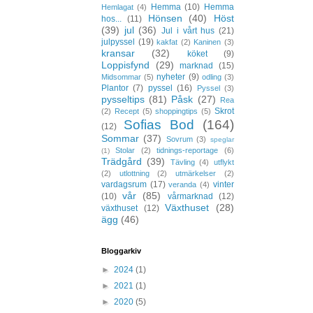
Hemma
(10)
Hemma
Hemlagat
(4)
Hönsen
(40)
Höst
hos...
(11)
(39)
jul
(36)
Jul i vårt hus
(21)
julpyssel
(19)
kakfat
(2)
Kaninen
(3)
kransar
(32)
köket
(9)
Loppisfynd
(29)
marknad
(15)
nyheter
(9)
Midsommar
(5)
odling
(3)
Plantor
(7)
pyssel
(16)
Pyssel
(3)
pysseltips
(81)
Påsk
(27)
Rea
Skrot
(2)
Recept
(5)
shoppingtips
(5)
Sofias Bod
(164)
(12)
Sommar
(37)
Sovrum
(3)
speglar
Stolar
(2)
tidnings-reportage
(6)
(1)
Trädgård
(39)
Tävling
(4)
utflykt
(2)
utlottning
(2)
utmärkelser
(2)
vardagsrum
(17)
vinter
veranda
(4)
vår
(85)
(10)
vårmarknad
(12)
Växthuset
(28)
växthuset
(12)
ägg
(46)
Bloggarkiv
►
2024
(1)
►
2021
(1)
►
2020
(5)