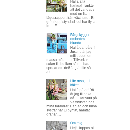
Hallå alla
härliga! Tänkte
att det var dags
med en liten
lägesrapport från växthuset. En
grön loppisfyndad stol har flyttat
in..... E...
Färgskygga
ombedes
blunda.....
Hallå där på er!
Just nu är jag
mitt uppe i en
massa målande. Tillverkar
saker till butiken så det bara
sprutar om det! Jag är lite så
att...
Lite rosa jul i
köket......
Hallå på er! Då
är jag tillbaka
då.... Har varit på
Västkusten hos
mina föräldrar. Där jag och mina
systrar har julpyntat, hämtat
granar, ...
Om mig......
Hej! Hoppas ni