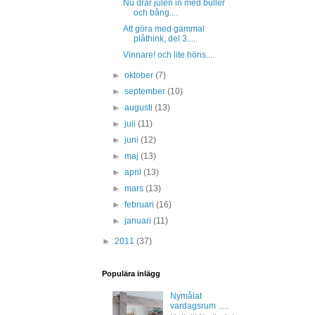
Nu drar julen in med buller
och bång....
Att göra med gammal
plåthink, del 3.....
Vinnare! och lite höns....
►
oktober
(7)
►
september
(10)
►
augusti
(13)
►
juli
(11)
►
juni
(12)
►
maj
(13)
►
april
(13)
►
mars
(13)
►
februari
(16)
►
januari
(11)
►
2011
(37)
Populära inlägg
Nymålat
vardagsrum .....