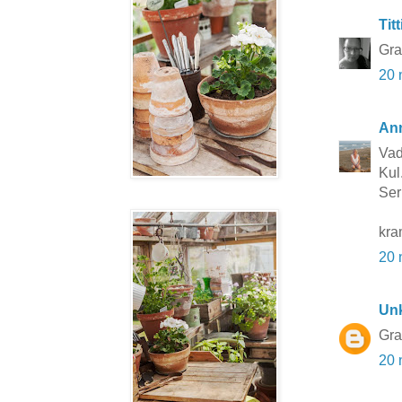
Titt
Grat
20 
Ann
Vad
Kul..
Ser
kra
20 
Un
Grat
20 