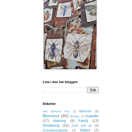
Leta i den här bloggen
Etiketter
Barnrum
(3)
alla hjärtans dag
(1)
Blommor
(85)
buketter
Bröllop
(1)
(17)
dukning
(9)
Familj
(12)
försäljning
(10)
Gott nytt år
(6)
Hallen
(7)
Gravdekorationer
(2)