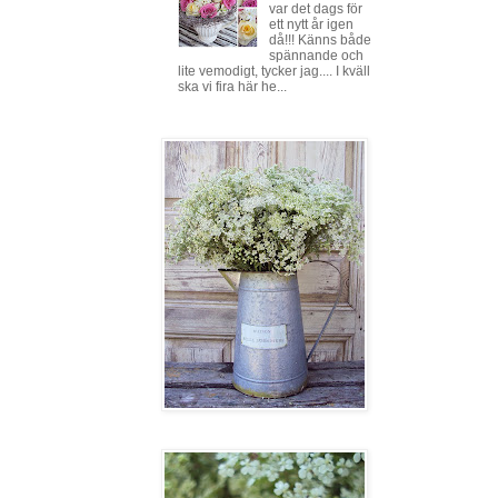
var det dags för
ett nytt år igen
då!!! Känns både
spännande och
lite vemodigt, tycker jag.... I kväll
ska vi fira här he...