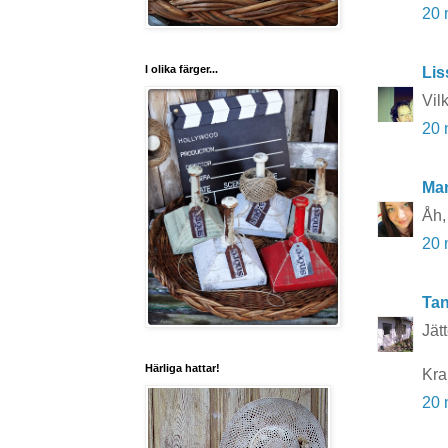
20 
I olika färger...
Lis
Vil
20 
Ma
Åh, 
20 
Tan
Jätt
Härliga hattar!
Kra
20 