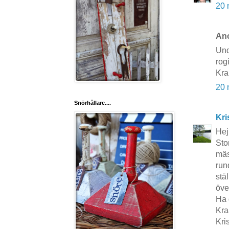
20 
Ano
Und
rog
Kr
20 
Snörhållare....
Kri
Hej
Sto
mäst
run
stä
öve
Ha d
Kra
Kri