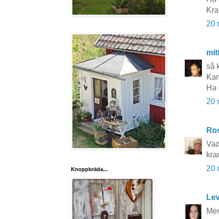
Kr
20 
mit
så 
Kan
Ha 
20 
Ros
Vad 
kra
20 
Knoppbräda...
Lev
Men 