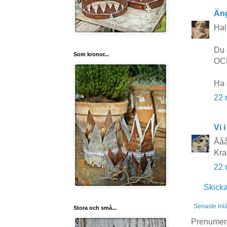
Äng
Hal
Du 
Som kronor...
OCH
Ha 
22 
Vi i
Åååå
Kra
22 
Skick
Senaste inl
Stora och små...
Prenumer