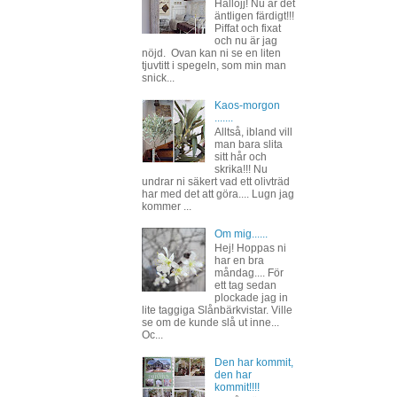
Hallojj! Nu är det
äntligen färdigt!!!
Piffat och fixat
och nu är jag
nöjd. Ovan kan ni se en liten
tjuvtitt i spegeln, som min man
snick...
Kaos-morgon
.......
Alltså, ibland vill
man bara slita
sitt hår och
skrika!!! Nu
undrar ni säkert vad ett olivträd
har med det att göra.... Lugn jag
kommer ...
Om mig......
Hej! Hoppas ni
har en bra
måndag.... För
ett tag sedan
plockade jag in
lite taggiga Slånbärkvistar. Ville
se om de kunde slå ut inne...
Oc...
Den har kommit,
den har
kommit!!!!