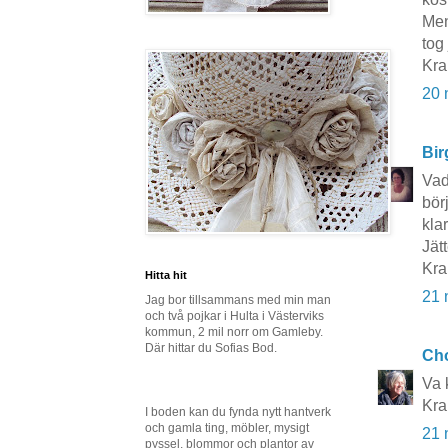
Men
tog
Kra
20 
Bir
Vad
bör
klar
Jät
Kra
Hitta hit
21 
Jag bor tillsammans med min man
och två pojkar i Hulta i Västerviks
kommun, 2 mil norr om Gamleby.
Där hittar du Sofias Bod.
Cho
Va k
Kra
I boden kan du fynda nytt hantverk
och gamla ting, möbler, mysigt
21 
pyssel, blommor och plantor av