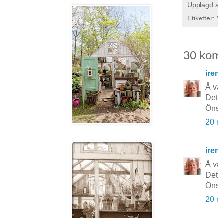
Upplagd 
Etiketter:
30 ko
ire
Å va
Det 
Öns
20 
ire
Å va
Det 
Öns
20 