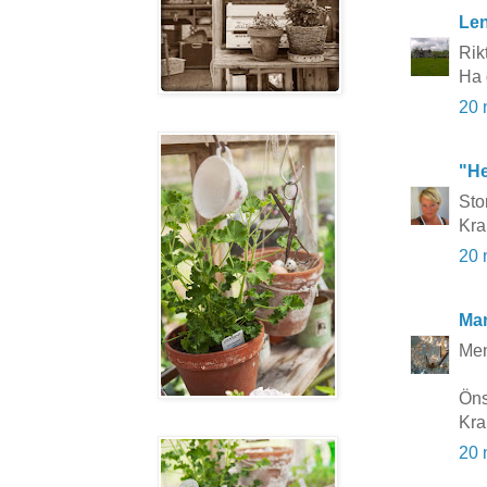
Le
Rikt
Ha 
20 
"He
Stor
Kr
20 
Mar
Men
Öns
Kra
20 