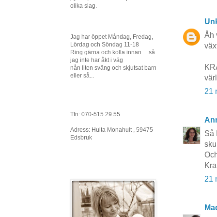
olika slag.
Un
Åh 
Jag har öppet Måndag, Fredag,
Lördag och Söndag 11-18
växt
Ring gärna och kolla innan.... så
jag inte har åkt i väg
KRA
nån liten sväng och skjutsat barn
eller så...
värl
21 
Tfn: 070-515 29 55
An
Adress: Hulta Monahult , 59475
Så 
Edsbruk
sku
Och
Kr
21 
Ma