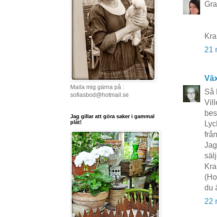
Grat
Kr
21 
Vä
Maila mig gärna på :
Så 
sofiasbod@hotmail.se
Vil
bes
Jag gillar att göra saker i gammal
plåt!
Lyc
frå
Jag
säl
Kr
(Ho
du 
22 