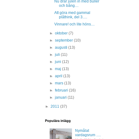
Nu drar julen in med buller
och bång....
Att göra med gammal
plåthink, del 3.....
Vinnare! och lite höns....
►
oktober
(7)
►
september
(10)
►
augusti
(13)
►
juli
(11)
►
juni
(12)
►
maj
(13)
►
april
(13)
►
mars
(13)
►
februari
(16)
►
januari
(11)
►
2011
(37)
Populära inlägg
Nymålat
vardagsrum .....