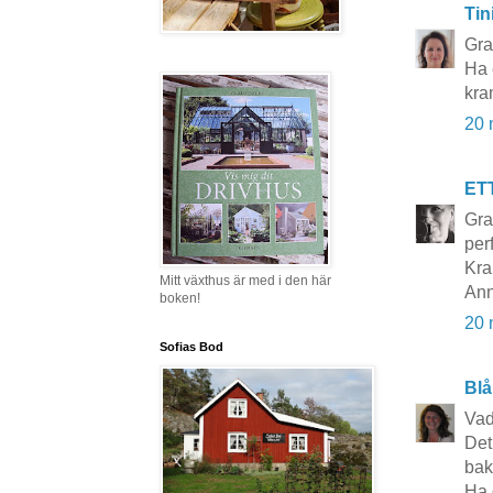
Tin
Gra
Ha 
kra
20 
ET
Grat
per
Kra
Mitt växthus är med i den här
Ann
boken!
20 
Sofias Bod
Blå
Vad
Det
bak
Ha d