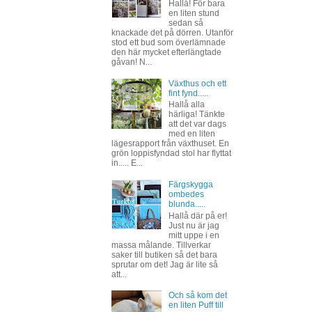
Hallå! För bara
en liten stund
sedan så
knackade det på dörren. Utanför
stod ett bud som överlämnade
den här mycket efterlängtade
gåvan! N...
Växthus och ett
fint fynd.....
Hallå alla
härliga! Tänkte
att det var dags
med en liten
lägesrapport från växthuset. En
grön loppisfyndad stol har flyttat
in..... E...
Färgskygga
ombedes
blunda.....
Hallå där på er!
Just nu är jag
mitt uppe i en
massa målande. Tillverkar
saker till butiken så det bara
sprutar om det! Jag är lite så
att...
Och så kom det
en liten Puff till