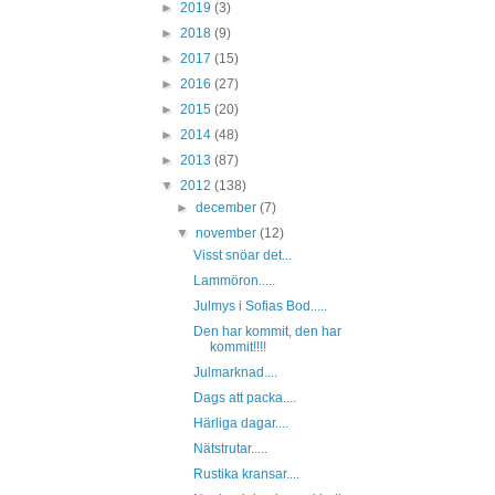
►
2019
(3)
►
2018
(9)
►
2017
(15)
►
2016
(27)
►
2015
(20)
►
2014
(48)
►
2013
(87)
▼
2012
(138)
►
december
(7)
▼
november
(12)
Visst snöar det...
Lammöron.....
Julmys i Sofias Bod.....
Den har kommit, den har
kommit!!!!
Julmarknad....
Dags att packa....
Härliga dagar....
Nätstrutar.....
Rustika kransar....