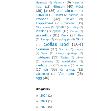
Hemma
(10)
Hemma
Hemlagat
(4)
Hönsen
(40)
Höst
hos...
(11)
(39)
jul
(36)
Jul i vårt hus
(21)
julpyssel
(19)
kakfat
(2)
Kaninen
(3)
kransar
(32)
köket
(9)
Loppisfynd
(29)
marknad
(15)
nyheter
(9)
Midsommar
(5)
odling
(3)
Plantor
(7)
pyssel
(16)
Pyssel
(3)
pysseltips
(81)
Påsk
(27)
Rea
Skrot
(2)
Recept
(5)
shoppingtips
(5)
Sofias Bod
(164)
(12)
Sommar
(37)
Sovrum
(3)
speglar
Stolar
(2)
tidnings-reportage
(6)
(1)
Trädgård
(39)
Tävling
(4)
utflykt
(2)
utlottning
(2)
utmärkelser
(2)
vardagsrum
(17)
vinter
veranda
(4)
vår
(85)
(10)
vårmarknad
(12)
Växthuset
(28)
växthuset
(12)
ägg
(46)
Bloggarkiv
►
2024
(1)
►
2021
(1)
►
2020
(5)