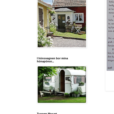
I hönsvagnen bor mina
hönapönor...
Tuppen Mosart