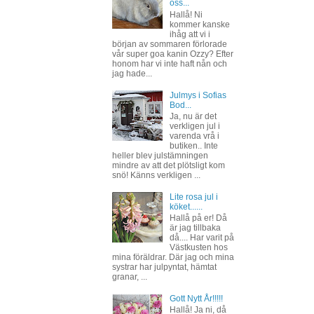
oss...
Hallå! Ni
kommer kanske
ihåg att vi i
början av sommaren förlorade
vår super goa kanin Ozzy? Efter
honom har vi inte haft nån och
jag hade...
Julmys i Sofias
Bod...
Ja, nu är det
verkligen jul i
varenda vrå i
butiken.. Inte
heller blev julstämningen
mindre av att det plötsligt kom
snö! Känns verkligen ...
Lite rosa jul i
köket......
Hallå på er! Då
är jag tillbaka
då.... Har varit på
Västkusten hos
mina föräldrar. Där jag och mina
systrar har julpyntat, hämtat
granar, ...
Gott Nytt År!!!!!
Hallå! Ja ni, då