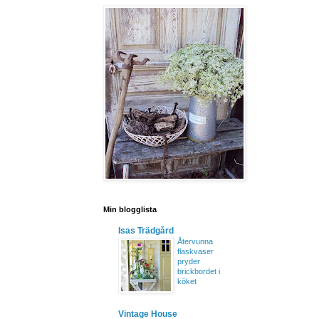
Min blogglista
Isas Trädgård
Återvunna
flaskvaser
pryder
brickbordet i
köket
Vintage House