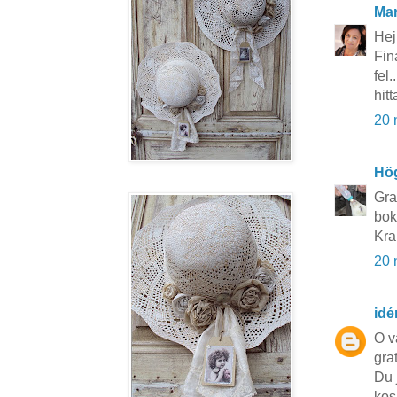
Mar
Hej 
Fin
fel.
hit
20 
Hö
Gra
bok
Kra
20 
idé
O v
gra
Du j
kos