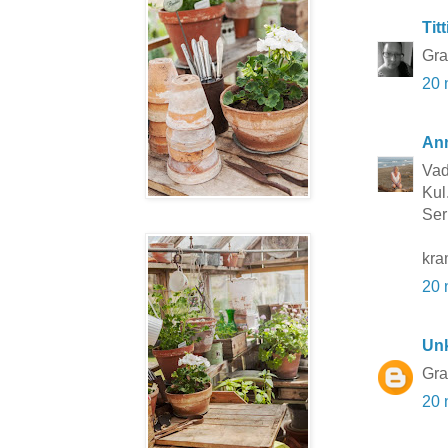
Titt
Grat
20 
Ann
Vad
Kul..
Ser
kra
20 
Un
Grat
20 