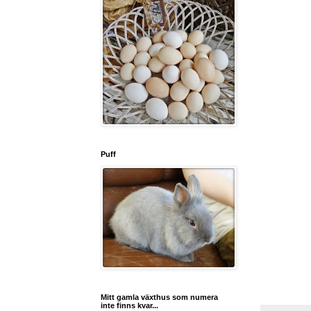
Puff
Mitt gamla växthus som numera
inte finns kvar...