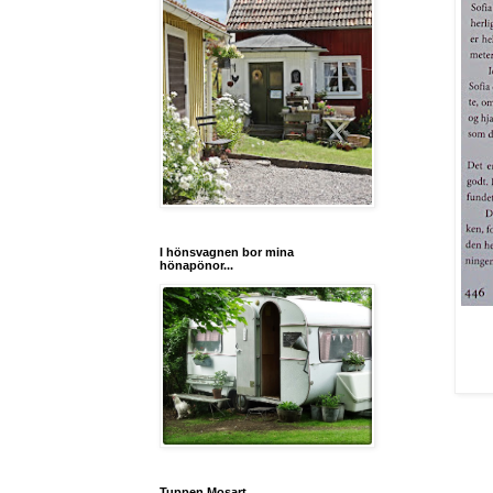
I hönsvagnen bor mina
hönapönor...
Tuppen Mosart