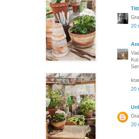
Titt
Grat
20 
Ann
Vad
Kul..
Ser
kra
20 
Un
Grat
20 