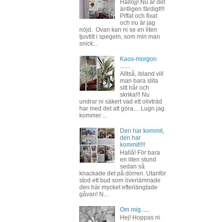
Hallojj! Nu är det
äntligen färdigt!!!
Piffat och fixat
och nu är jag
nöjd. Ovan kan ni se en liten
tjuvtitt i spegeln, som min man
snick...
Kaos-morgon
.......
Alltså, ibland vill
man bara slita
sitt hår och
skrika!!! Nu
undrar ni säkert vad ett olivträd
har med det att göra.... Lugn jag
kommer ...
Den har kommit,
den har
kommit!!!!
Hallå! För bara
en liten stund
sedan så
knackade det på dörren. Utanför
stod ett bud som överlämnade
den här mycket efterlängtade
gåvan! N...
Om mig......
Hej! Hoppas ni