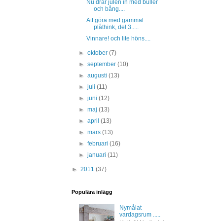
Nu drar julen in med buller
och bång....
Att göra med gammal
plåthink, del 3.....
Vinnare! och lite höns....
►
oktober
(7)
►
september
(10)
►
augusti
(13)
►
juli
(11)
►
juni
(12)
►
maj
(13)
►
april
(13)
►
mars
(13)
►
februari
(16)
►
januari
(11)
►
2011
(37)
Populära inlägg
Nymålat
vardagsrum .....