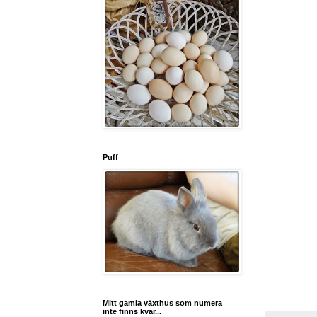
Puff
Mitt gamla växthus som numera
inte finns kvar...