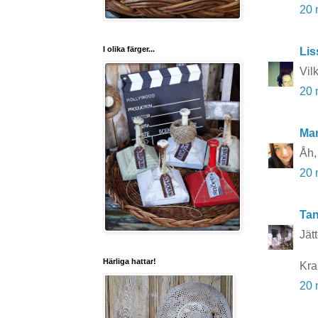
20 
I olika färger...
Lis
Vil
20 
Ma
Åh, 
20 
Tan
Jätt
Härliga hattar!
Kra
20 