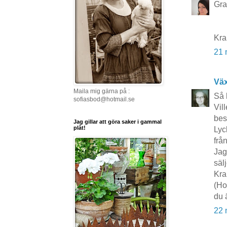
Grat
Kr
21 
Vä
Maila mig gärna på :
Så 
sofiasbod@hotmail.se
Vil
bes
Jag gillar att göra saker i gammal
plåt!
Lyc
frå
Jag
säl
Kr
(Ho
du 
22 