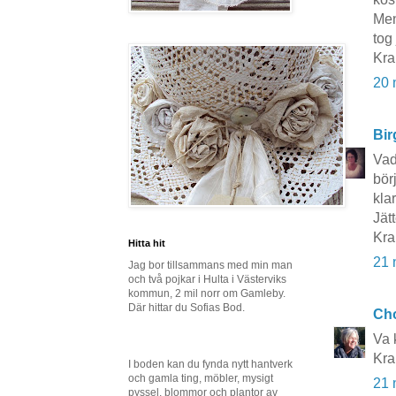
Men
tog
Kra
20 
Bir
Vad
bör
klar
Jät
Kra
Hitta hit
21 
Jag bor tillsammans med min man
och två pojkar i Hulta i Västerviks
kommun, 2 mil norr om Gamleby.
Där hittar du Sofias Bod.
Cho
Va k
Kra
I boden kan du fynda nytt hantverk
och gamla ting, möbler, mysigt
21 
pyssel, blommor och plantor av