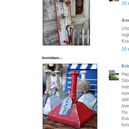
20 
Ano
Und
rog
Kr
20 
Snörhållare....
Kri
Hej
Sto
mäst
run
stä
öve
Ha d
Kra
Kri