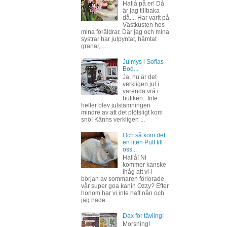
Hallå på er! Då
är jag tillbaka
då.... Har varit på
Västkusten hos
mina föräldrar. Där jag och mina
systrar har julpyntat, hämtat
granar, ...
Julmys i Sofias
Bod...
Ja, nu är det
verkligen jul i
varenda vrå i
butiken.. Inte
heller blev julstämningen
mindre av att det plötsligt kom
snö! Känns verkligen ...
Och så kom det
en liten Puff till
oss...
Hallå! Ni
kommer kanske
ihåg att vi i
början av sommaren förlorade
vår super goa kanin Ozzy? Efter
honom har vi inte haft nån och
jag hade...
Dax för tävling!
Morsning!