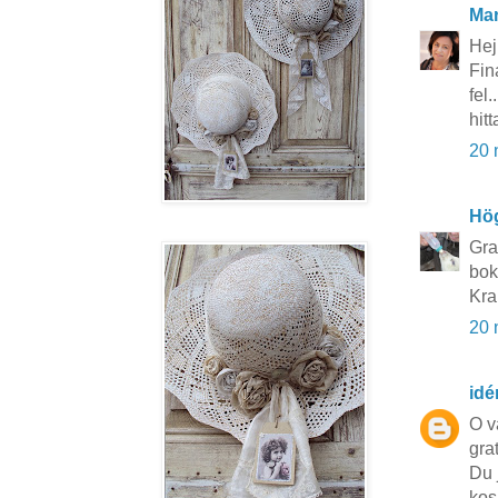
Mar
Hej 
Fin
fel.
hit
20 
Hö
Gra
bok
Kra
20 
idé
O v
gra
Du j
kos