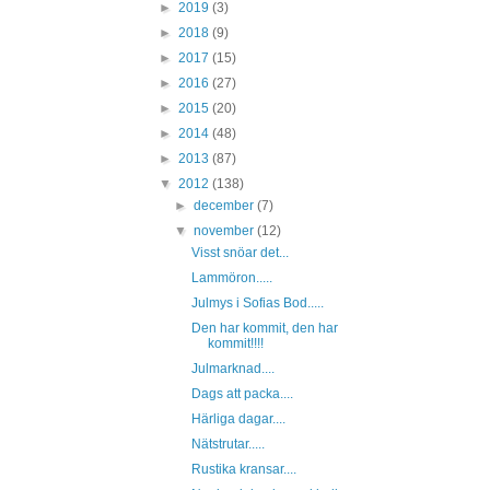
►
2019
(3)
►
2018
(9)
►
2017
(15)
►
2016
(27)
►
2015
(20)
►
2014
(48)
►
2013
(87)
▼
2012
(138)
►
december
(7)
▼
november
(12)
Visst snöar det...
Lammöron.....
Julmys i Sofias Bod.....
Den har kommit, den har
kommit!!!!
Julmarknad....
Dags att packa....
Härliga dagar....
Nätstrutar.....
Rustika kransar....