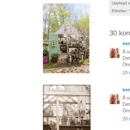
Upplagd 
Etiketter:
30 ko
ire
Å va
Det 
Öns
20 
ire
Å va
Det 
Öns
20 