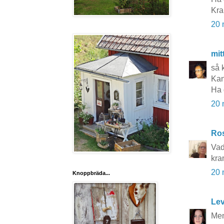
Kr
20 
mit
så 
Kan
Ha 
20 
Ros
Vad 
kra
20 
Knoppbräda...
Lev
Men 