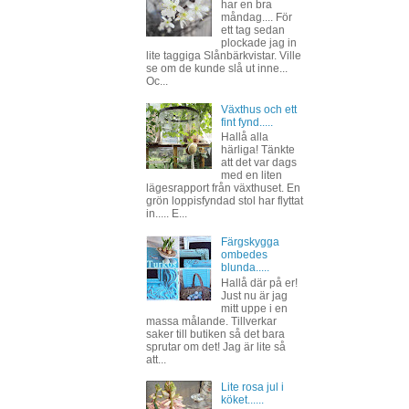
har en bra
måndag.... För
ett tag sedan
plockade jag in
lite taggiga Slånbärkvistar. Ville
se om de kunde slå ut inne...
Oc...
Växthus och ett
fint fynd.....
Hallå alla
härliga! Tänkte
att det var dags
med en liten
lägesrapport från växthuset. En
grön loppisfyndad stol har flyttat
in..... E...
Färgskygga
ombedes
blunda.....
Hallå där på er!
Just nu är jag
mitt uppe i en
massa målande. Tillverkar
saker till butiken så det bara
sprutar om det! Jag är lite så
att...
Lite rosa jul i
köket......