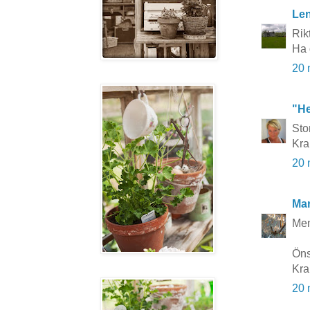
Le
Rikt
Ha 
20 
"He
Stor
Kr
20 
Mar
Men
Öns
Kra
20 