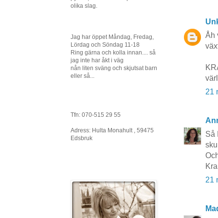
olika slag.
Un
Åh 
Jag har öppet Måndag, Fredag,
Lördag och Söndag 11-18
växt
Ring gärna och kolla innan.... så
jag inte har åkt i väg
KRA
nån liten sväng och skjutsat barn
eller så...
värl
21 
Tfn: 070-515 29 55
An
Adress: Hulta Monahult , 59475
Så 
Edsbruk
sku
Och
Kr
21 
Ma