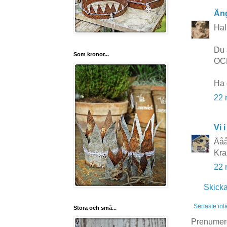
Äng
Hal
Du 
Som kronor...
OCH
Ha 
22 
Vi i
Åååå
Kra
22 
Skick
Senaste inl
Stora och små...
Prenumer