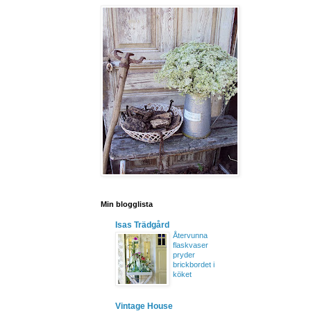
Min blogglista
Isas Trädgård
Återvunna
flaskvaser
pryder
brickbordet i
köket
Vintage House