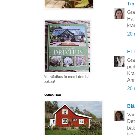
Tin
Gra
Ha 
kra
20 
ET
Grat
per
Kra
Mitt växthus är med i den här
Ann
boken!
20 
Sofias Bod
Blå
Vad
Det
bak
Ha d