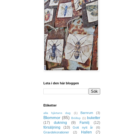
Leta i den här bloggen
Etiketter
Barnrum
(3)
alla hjärtans dag
(1)
Blommor
(85)
buketter
Bröllop
(1)
(17)
dukning
(9)
Familj
(12)
försäljning
(10)
Gott nytt år
(6)
Hallen
(7)
Gravdekorationer
(2)