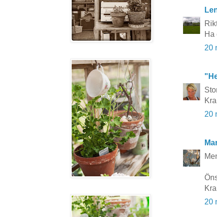
Le
Rikt
Ha 
20 
"He
Stor
Kr
20 
Mar
Men
Öns
Kra
20 