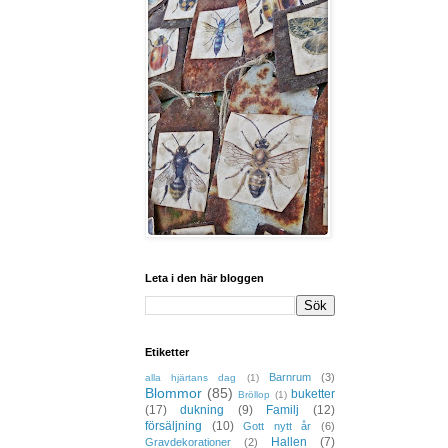
Leta i den här bloggen
Etiketter
Barnrum
(3)
alla hjärtans dag
(1)
Blommor
(85)
buketter
Bröllop
(1)
(17)
dukning
(9)
Familj
(12)
försäljning
(10)
Gott nytt år
(6)
Hallen
(7)
Gravdekorationer
(2)