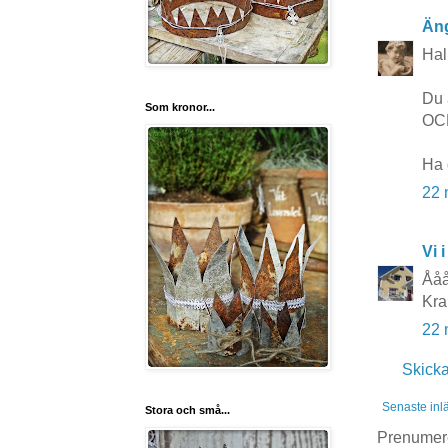
Äng
Hal
Du 
Som kronor...
OCH
Ha 
22 
Vi i
Åååå
Kra
22 
Skick
Senaste inl
Stora och små...
Prenumer