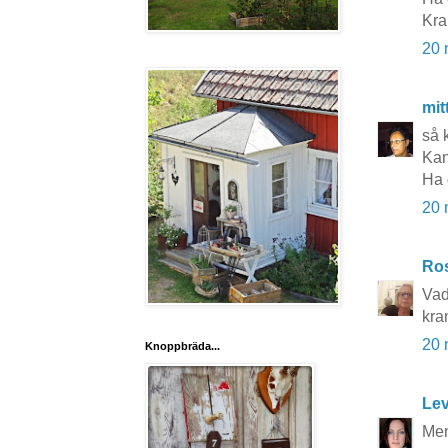
Kr
20 
mit
så 
Kan
Ha 
20 
Ros
Vad 
kra
20 
Knoppbräda...
Lev
Men 