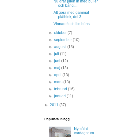
Nu drar julen in med buller
och bång....
Att göra med gammal
plåthink, del 3.....
Vinnare! och lite höns....
►
oktober
(7)
►
september
(10)
►
augusti
(13)
►
juli
(11)
►
juni
(12)
►
maj
(13)
►
april
(13)
►
mars
(13)
►
februari
(16)
►
januari
(11)
►
2011
(37)
Populära inlägg
Nymålat
vardagsrum .....