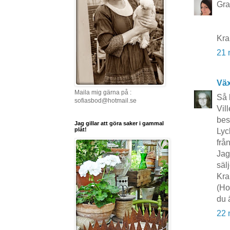
Grat
Kr
21 
Vä
Maila mig gärna på :
Så 
sofiasbod@hotmail.se
Vil
bes
Jag gillar att göra saker i gammal
plåt!
Lyc
frå
Jag
säl
Kr
(Ho
du 
22 