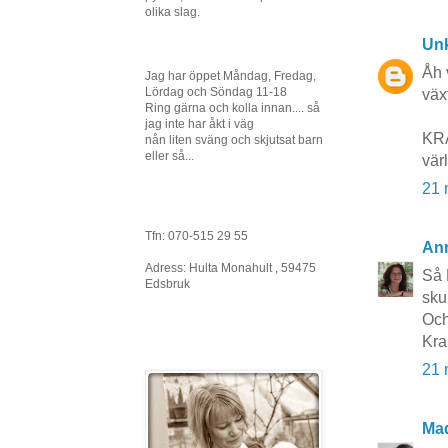
olika slag.
Un
Åh 
Jag har öppet Måndag, Fredag,
Lördag och Söndag 11-18
växt
Ring gärna och kolla innan.... så
jag inte har åkt i väg
KRA
nån liten sväng och skjutsat barn
eller så...
värl
21 
Tfn: 070-515 29 55
An
Adress: Hulta Monahult , 59475
Så 
Edsbruk
sku
Och
Kr
21 
Ma