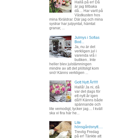
Hallå på er! Då
är jag tillbaka
då.... Har varit på
Västkusten hos
mina föräldrar. Där jag och mina
systrar har julpyntat, hämtat
granar, ...
Julmys i Sofias
Bod...
Ja, nu är det
verkligen jul i
varenda vrå i
butiken.. Inte
heller blev julstämningen
mindre av att det plötsligt kom
snö! Känns verkligen ...
Gott Nytt År!!!!!
Hallå! Ja ni, då
var det dags för
ett nytt år igen
då!!! Känns både
spännande och
lite vemodigt, tycker jag.... I kväll
ska vi fira här he...
Lite
hönsgårdsnytt.....
Trevlig Fredag
på er! Tänkte att