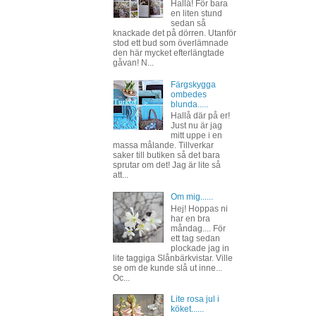
Hallå! För bara
en liten stund
sedan så
knackade det på dörren. Utanför
stod ett bud som överlämnade
den här mycket efterlängtade
gåvan! N...
Färgskygga
ombedes
blunda.....
Hallå där på er!
Just nu är jag
mitt uppe i en
massa målande. Tillverkar
saker till butiken så det bara
sprutar om det! Jag är lite så
att...
Om mig......
Hej! Hoppas ni
har en bra
måndag.... För
ett tag sedan
plockade jag in
lite taggiga Slånbärkvistar. Ville
se om de kunde slå ut inne...
Oc...
Lite rosa jul i
köket......