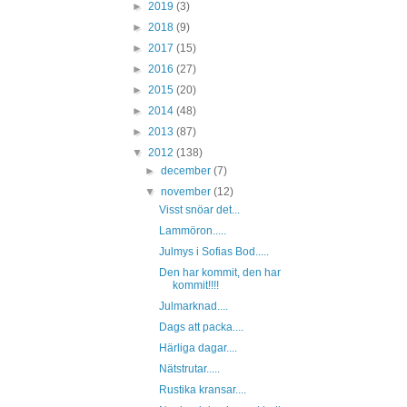
►
2019
(3)
►
2018
(9)
►
2017
(15)
►
2016
(27)
►
2015
(20)
►
2014
(48)
►
2013
(87)
▼
2012
(138)
►
december
(7)
▼
november
(12)
Visst snöar det...
Lammöron.....
Julmys i Sofias Bod.....
Den har kommit, den har
kommit!!!!
Julmarknad....
Dags att packa....
Härliga dagar....
Nätstrutar.....
Rustika kransar....