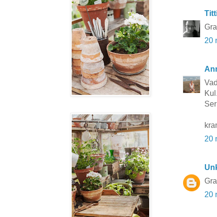
Titt
Grat
20 
Ann
Vad
Kul..
Ser
kra
20 
Un
Grat
20 