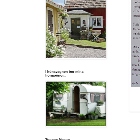
I hönsvagnen bor mina
hönapönor...
Tuppen Mosart