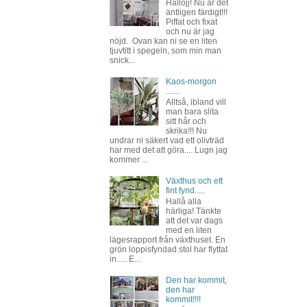
Hallojj! Nu är det
äntligen färdigt!!!
Piffat och fixat
och nu är jag
nöjd. Ovan kan ni se en liten
tjuvtitt i spegeln, som min man
snick...
Kaos-morgon
.......
Alltså, ibland vill
man bara slita
sitt hår och
skrika!!! Nu
undrar ni säkert vad ett olivträd
har med det att göra.... Lugn jag
kommer ...
Växthus och ett
fint fynd.....
Hallå alla
härliga! Tänkte
att det var dags
med en liten
lägesrapport från växthuset. En
grön loppisfyndad stol har flyttat
in..... E...
Den har kommit,
den har
kommit!!!!