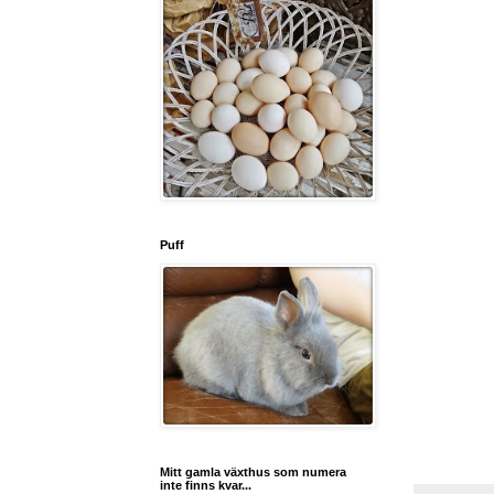
Puff
Mitt gamla växthus som numera
inte finns kvar...