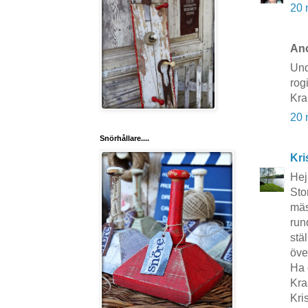
20 
Ano
Und
rog
Kr
20 
Snörhållare....
Kri
Hej
Sto
mäst
run
stä
öve
Ha d
Kra
Kri