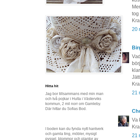
Men
tog
Kra
20 
Bir
Vad
bör
klar
Jät
Kra
Hitta hit
21 
Jag bor tillsammans med min man
och två pojkar i Hulta i Västerviks
kommun, 2 mil norr om Gamleby.
Där hittar du Sofias Bod.
Cho
Va k
Kra
I boden kan du fynda nytt hantverk
och gamla ting, möbler, mysigt
21 
pyssel, blommor och plantor av