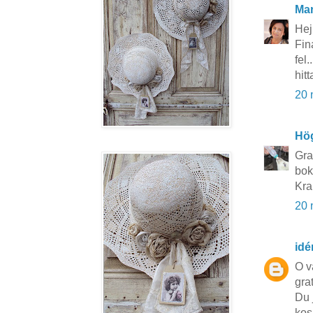
Mar
Hej 
Fin
fel.
hit
20 
Hö
Gra
bok
Kra
20 
idé
O v
gra
Du j
kos