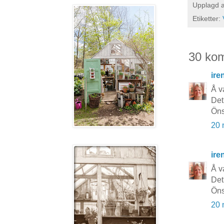
Upplagd 
Etiketter:
30 ko
ire
Å va
Det 
Öns
20 
ire
Å va
Det 
Öns
20 