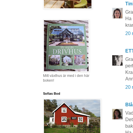
Tin
Gra
Ha 
kra
20 
ET
Grat
per
Kra
Mitt växthus är med i den här
Ann
boken!
20 
Sofias Bod
Blå
Vad
Det
bak
Ha d