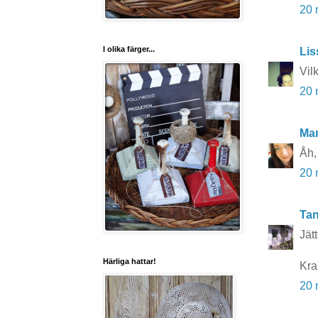
20 
I olika färger...
Lis
Vil
20 
Ma
Åh, 
20 
Tan
Jätt
Härliga hattar!
Kra
20 