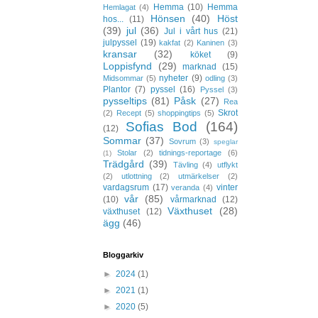
Hemma
(10)
Hemma
Hemlagat
(4)
Hönsen
(40)
Höst
hos...
(11)
(39)
jul
(36)
Jul i vårt hus
(21)
julpyssel
(19)
kakfat
(2)
Kaninen
(3)
kransar
(32)
köket
(9)
Loppisfynd
(29)
marknad
(15)
nyheter
(9)
Midsommar
(5)
odling
(3)
Plantor
(7)
pyssel
(16)
Pyssel
(3)
pysseltips
(81)
Påsk
(27)
Rea
Skrot
(2)
Recept
(5)
shoppingtips
(5)
Sofias Bod
(164)
(12)
Sommar
(37)
Sovrum
(3)
speglar
Stolar
(2)
tidnings-reportage
(6)
(1)
Trädgård
(39)
Tävling
(4)
utflykt
(2)
utlottning
(2)
utmärkelser
(2)
vardagsrum
(17)
vinter
veranda
(4)
vår
(85)
(10)
vårmarknad
(12)
Växthuset
(28)
växthuset
(12)
ägg
(46)
Bloggarkiv
►
2024
(1)
►
2021
(1)
►
2020
(5)