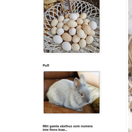
Puff
Mitt gamla växthus som numera
inte finns kvar...