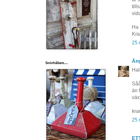
til
vid
Ha 
Kr
25 
Äng
Snörhållare....
Hal
Såå
än 
väx
kra
25 
ET