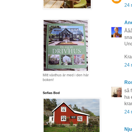
24 
Ane
Åååå
snar
Und
Kr
24 
Mitt växthus är med i den här
boken!
Ros
så 
Sofias Bod
ha 
kra
24 
Nju