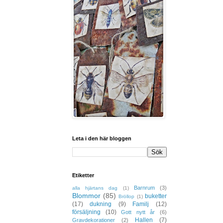
Leta i den här bloggen
Etiketter
Barnrum
(3)
alla hjärtans dag
(1)
Blommor
(85)
buketter
Bröllop
(1)
(17)
dukning
(9)
Familj
(12)
försäljning
(10)
Gott nytt år
(6)
Hallen
(7)
Gravdekorationer
(2)