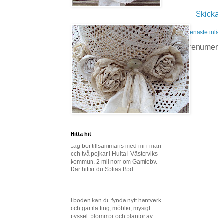
Skick
Senaste inl
Prenumer
Hitta hit
Jag bor tillsammans med min man
och två pojkar i Hulta i Västerviks
kommun, 2 mil norr om Gamleby.
Där hittar du Sofias Bod.
I boden kan du fynda nytt hantverk
och gamla ting, möbler, mysigt
pyssel, blommor och plantor av