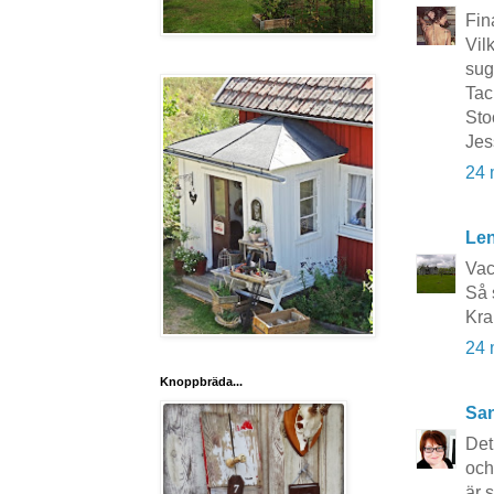
Fin
Vilk
sug
Tac
Sto
Jes
24 
Le
Vack
Så 
Kra
24 
Knoppbräda...
San
Det
och
är 