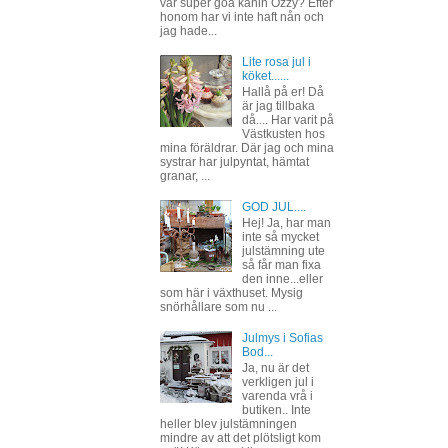
vår super goa kanin Ozzy? Efter
honom har vi inte haft nån och
jag hade...
Lite rosa jul i
köket......
Hallå på er! Då
är jag tillbaka
då.... Har varit på
Västkusten hos
mina föräldrar. Där jag och mina
systrar har julpyntat, hämtat
granar, ...
GOD JUL....
Hej! Ja, har man
inte så mycket
julstämning ute
så får man fixa
den inne...eller
som här i växthuset. Mysig
snörhållare som nu ...
Julmys i Sofias
Bod...
Ja, nu är det
verkligen jul i
varenda vrå i
butiken.. Inte
heller blev julstämningen
mindre av att det plötsligt kom