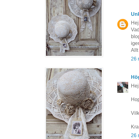
Un
Hej
Vad
blo
ige
Allt
26 
Hö
Hej
Hop
Vilk
Kra
26 