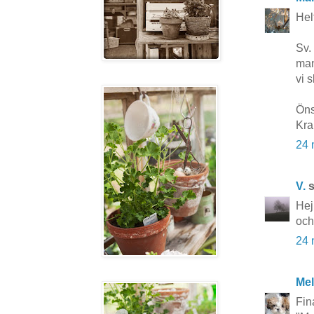
Hel
Sv.
man
vi 
Öns
Kra
24 
V.
s
Hej
och
24 
Mel
Fin