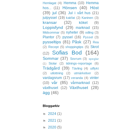
Hemma
(10)
Hemma
Hemlagat
(4)
Hönsen
(40)
Höst
hos...
(11)
(39)
jul
(36)
Jul i vårt hus
(21)
julpyssel
(19)
kakfat
(2)
Kaninen
(3)
kransar
(32)
köket
(9)
Loppisfynd
(29)
marknad
(15)
nyheter
(9)
Midsommar
(5)
odling
(3)
Plantor
(7)
pyssel
(16)
Pyssel
(3)
pysseltips
(81)
Påsk
(27)
Rea
Skrot
(2)
Recept
(5)
shoppingtips
(5)
Sofias Bod
(164)
(12)
Sommar
(37)
Sovrum
(3)
speglar
Stolar
(2)
tidnings-reportage
(6)
(1)
Trädgård
(39)
Tävling
(4)
utflykt
(2)
utlottning
(2)
utmärkelser
(2)
vardagsrum
(17)
vinter
veranda
(4)
vår
(85)
(10)
vårmarknad
(12)
Växthuset
(28)
växthuset
(12)
ägg
(46)
Bloggarkiv
►
2024
(1)
►
2021
(1)
►
2020
(5)