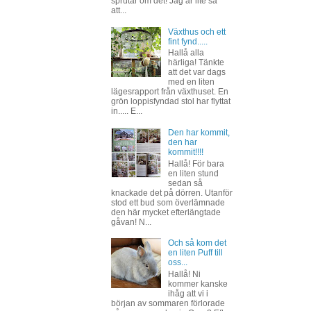
sprutar om det! Jag är lite så
att...
Växthus och ett
fint fynd.....
Hallå alla
härliga! Tänkte
att det var dags
med en liten
lägesrapport från växthuset. En
grön loppisfyndad stol har flyttat
in..... E...
Den har kommit,
den har
kommit!!!!
Hallå! För bara
en liten stund
sedan så
knackade det på dörren. Utanför
stod ett bud som överlämnade
den här mycket efterlängtade
gåvan! N...
Och så kom det
en liten Puff till
oss...
Hallå! Ni
kommer kanske
ihåg att vi i
början av sommaren förlorade