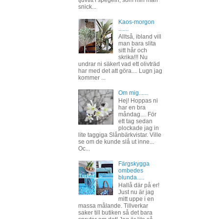
snick...
Kaos-morgon
.......
Alltså, ibland vill
man bara slita
sitt hår och
skrika!!! Nu
undrar ni säkert vad ett olivträd
har med det att göra.... Lugn jag
kommer ...
Om mig......
Hej! Hoppas ni
har en bra
måndag.... För
ett tag sedan
plockade jag in
lite taggiga Slånbärkvistar. Ville
se om de kunde slå ut inne...
Oc...
Färgskygga
ombedes
blunda.....
Hallå där på er!
Just nu är jag
mitt uppe i en
massa målande. Tillverkar
saker till butiken så det bara