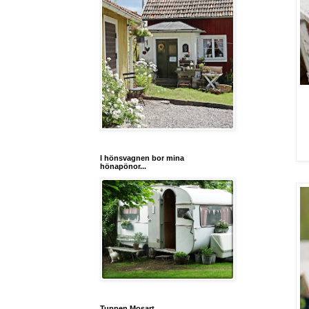
I hönsvagnen bor mina
hönapönor...
Tuppen Mosart