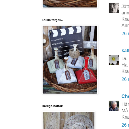
Jät
ann
Kra
I olika färger...
Ann
26 
kat
Du 
Ha 
Kra
26 
Cho
Här
Härliga hattar!
Må 
Kra
26 