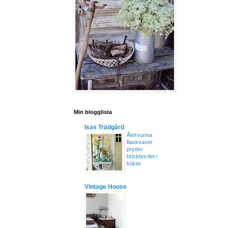
Min blogglista
Isas Trädgård
Återvunna
flaskvaser
pryder
brickbordet i
köket
Vintage House