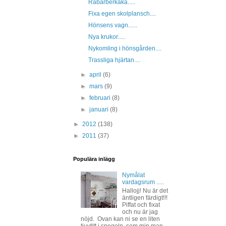
Rabarberkaka.....
Fixa egen skolplansch....
Hönsens vagn......
Nya krukor.....
Nykomling i hönsgården....
Trassliga hjärtan....
►
april
(6)
►
mars
(9)
►
februari
(8)
►
januari
(8)
►
2012
(138)
►
2011
(37)
Populära inlägg
Nymålat
vardagsrum .....
Hallojj! Nu är det
äntligen färdigt!!!
Piffat och fixat
och nu är jag
nöjd. Ovan kan ni se en liten
tjuvtitt i spegeln, som min man