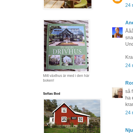
24 
Ane
Åååå
snar
Und
Kr
24 
Mitt växthus är med i den här
boken!
Ros
så 
Sofias Bod
ha 
kra
24 
Nju