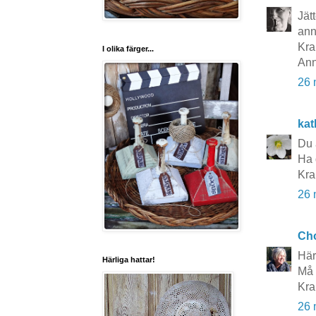
Jät
ann
Kra
I olika färger...
Ann
26 
kat
Du 
Ha 
Kra
26 
Cho
Här
Härliga hattar!
Må 
Kra
26 