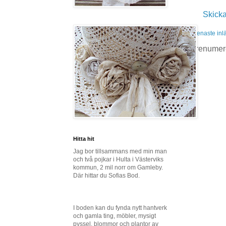
Skick
Senaste inl
Prenumer
Hitta hit
Jag bor tillsammans med min man
och två pojkar i Hulta i Västerviks
kommun, 2 mil norr om Gamleby.
Där hittar du Sofias Bod.
I boden kan du fynda nytt hantverk
och gamla ting, möbler, mysigt
pyssel, blommor och plantor av