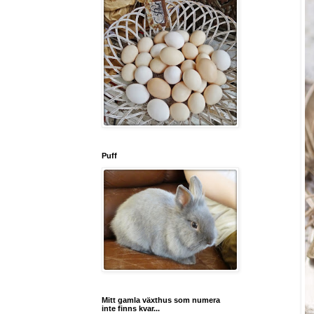
Puff
Mitt gamla växthus som numera
inte finns kvar...