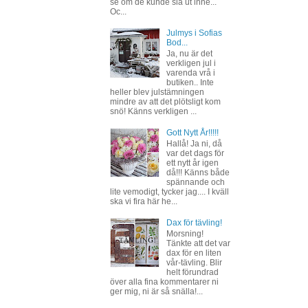
se om de kunde slå ut inne...
Oc...
Julmys i Sofias
Bod...
Ja, nu är det
verkligen jul i
varenda vrå i
butiken.. Inte
heller blev julstämningen
mindre av att det plötsligt kom
snö! Känns verkligen ...
Gott Nytt År!!!!!
Hallå! Ja ni, då
var det dags för
ett nytt år igen
då!!! Känns både
spännande och
lite vemodigt, tycker jag.... I kväll
ska vi fira här he...
Dax för tävling!
Morsning!
Tänkte att det var
dax för en liten
vår-tävling. Blir
helt förundrad
över alla fina kommentarer ni
ger mig, ni är så snälla!...