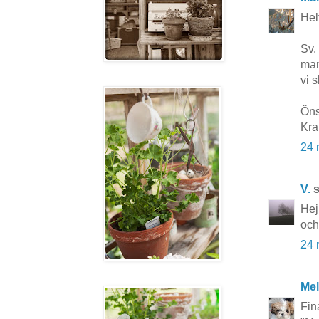
Hel
Sv.
man
vi 
Öns
Kra
24 
V.
s
Hej
och
24 
Mel
Fin