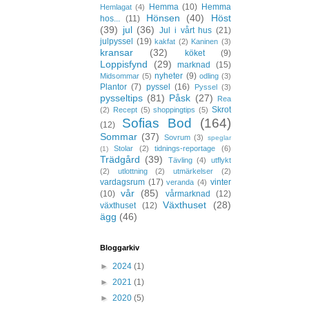
Hemma
(10)
Hemma
Hemlagat
(4)
Hönsen
(40)
Höst
hos...
(11)
(39)
jul
(36)
Jul i vårt hus
(21)
julpyssel
(19)
kakfat
(2)
Kaninen
(3)
kransar
(32)
köket
(9)
Loppisfynd
(29)
marknad
(15)
nyheter
(9)
Midsommar
(5)
odling
(3)
Plantor
(7)
pyssel
(16)
Pyssel
(3)
pysseltips
(81)
Påsk
(27)
Rea
Skrot
(2)
Recept
(5)
shoppingtips
(5)
Sofias Bod
(164)
(12)
Sommar
(37)
Sovrum
(3)
speglar
Stolar
(2)
tidnings-reportage
(6)
(1)
Trädgård
(39)
Tävling
(4)
utflykt
(2)
utlottning
(2)
utmärkelser
(2)
vardagsrum
(17)
vinter
veranda
(4)
vår
(85)
(10)
vårmarknad
(12)
Växthuset
(28)
växthuset
(12)
ägg
(46)
Bloggarkiv
►
2024
(1)
►
2021
(1)
►
2020
(5)