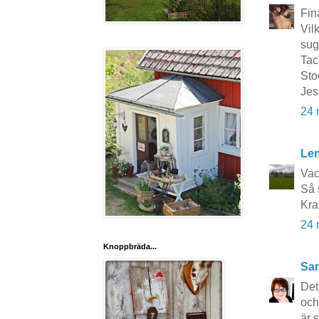
Fin
Vilk
sug
Tac
Sto
Jes
24 
Le
Vack
Så 
Kra
24 
Knoppbräda...
San
Det
och
är 