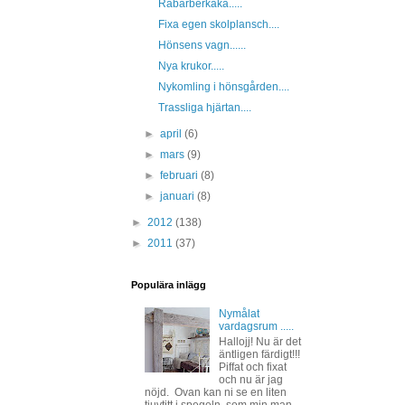
Rabarberkaka.....
Fixa egen skolplansch....
Hönsens vagn......
Nya krukor.....
Nykomling i hönsgården....
Trassliga hjärtan....
►
april
(6)
►
mars
(9)
►
februari
(8)
►
januari
(8)
►
2012
(138)
►
2011
(37)
Populära inlägg
Nymålat
vardagsrum .....
Hallojj! Nu är det
äntligen färdigt!!!
Piffat och fixat
och nu är jag
nöjd. Ovan kan ni se en liten
tjuvtitt i spegeln, som min man