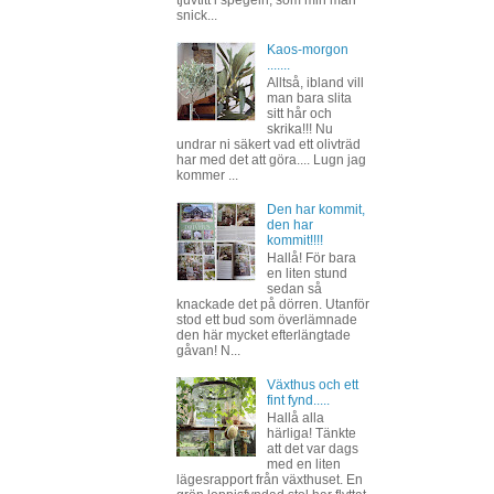
snick...
Kaos-morgon
.......
Alltså, ibland vill
man bara slita
sitt hår och
skrika!!! Nu
undrar ni säkert vad ett olivträd
har med det att göra.... Lugn jag
kommer ...
Den har kommit,
den har
kommit!!!!
Hallå! För bara
en liten stund
sedan så
knackade det på dörren. Utanför
stod ett bud som överlämnade
den här mycket efterlängtade
gåvan! N...
Växthus och ett
fint fynd.....
Hallå alla
härliga! Tänkte
att det var dags
med en liten
lägesrapport från växthuset. En