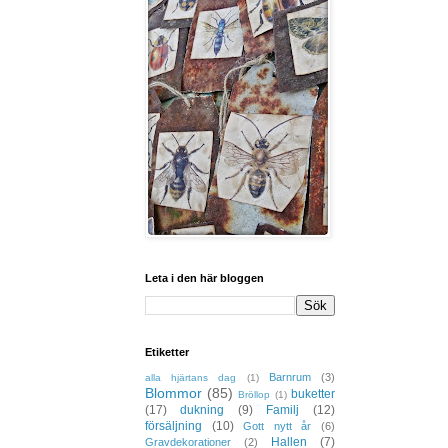
Leta i den här bloggen
Etiketter
Barnrum
(3)
alla hjärtans dag
(1)
Blommor
(85)
buketter
Bröllop
(1)
(17)
dukning
(9)
Familj
(12)
försäljning
(10)
Gott nytt år
(6)
Hallen
(7)
Gravdekorationer
(2)