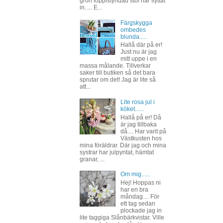
grön loppisfyndad stol har flyttat
in..... E...
Färgskygga
ombedes
blunda.....
Hallå där på er!
Just nu är jag
mitt uppe i en
massa målande. Tillverkar
saker till butiken så det bara
sprutar om det! Jag är lite så
att...
Lite rosa jul i
köket......
Hallå på er! Då
är jag tillbaka
då.... Har varit på
Västkusten hos
mina föräldrar. Där jag och mina
systrar har julpyntat, hämtat
granar, ...
Om mig......
Hej! Hoppas ni
har en bra
måndag.... För
ett tag sedan
plockade jag in
lite taggiga Slånbärkvistar. Ville