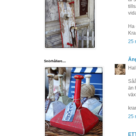
til
vid
Ha 
Kr
25 
Äng
Snörhållare....
Hal
Såå
än 
väx
kra
25 
ET