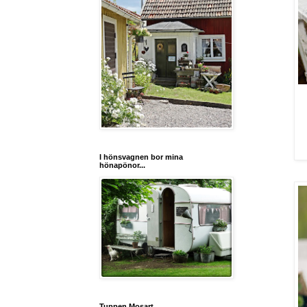
I hönsvagnen bor mina
hönapönor...
Tuppen Mosart