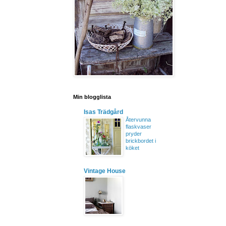
Min blogglista
Isas Trädgård
Återvunna
flaskvaser
pryder
brickbordet i
köket
Vintage House