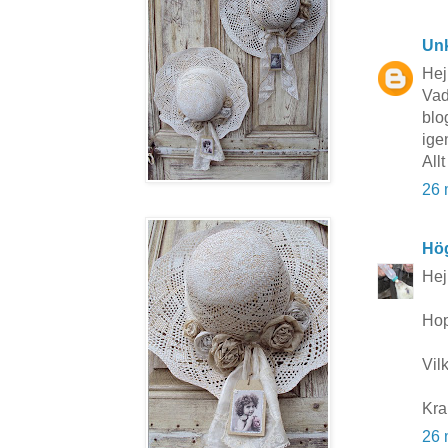
Un
Hej
Vad
blo
ige
Allt
26 
Hö
Hej
Hop
Vilk
Kra
26 