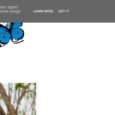
 user-agent
nerate usage
LEARN MORE
GOT IT