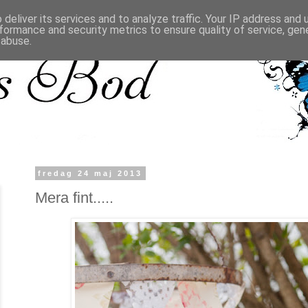
deliver its services and to analyze traffic. Your IP address and
formance and security metrics to ensure quality of service, ge
 abuse.
fredag 24 maj 2013
Mera fint.....