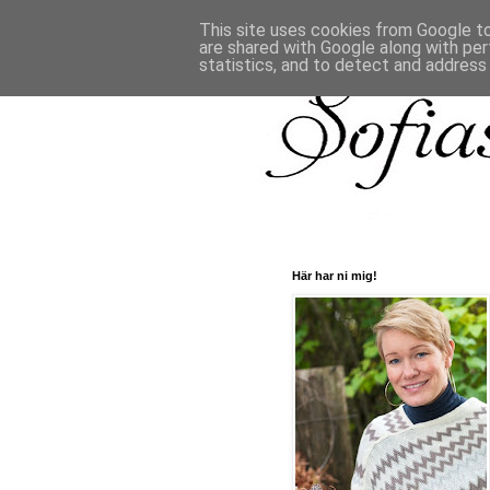
This site uses cookies from Google to 
are shared with Google along with per
statistics, and to detect and address
Här har ni mig!