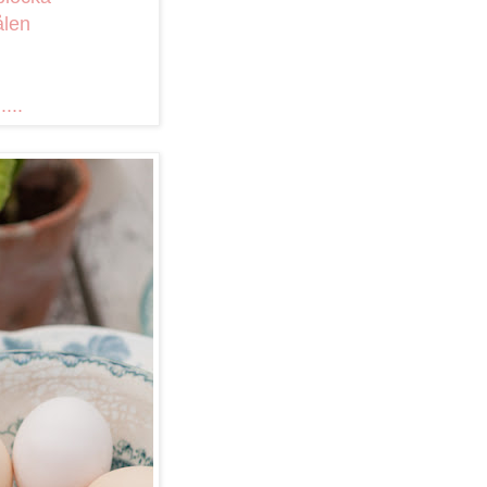
ålen
...