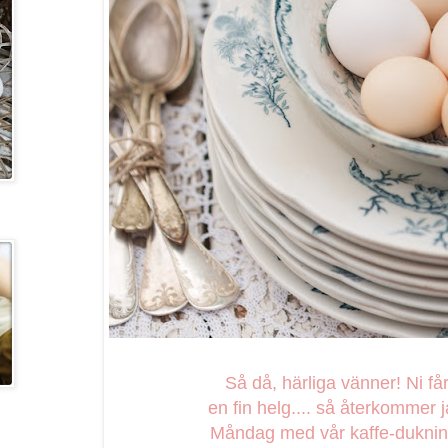
Så då, härliga vänner! Ni få
en fin helg.... så återkommer 
Måndag med vår kaffe-dukning.