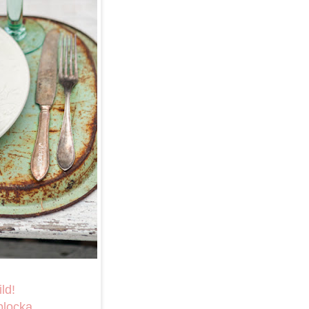
ld!
 plocka