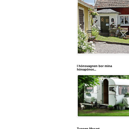
I hönsvagnen bor mina
hönapönor...
Tuppen Mosart