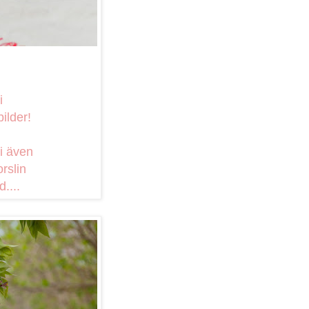
i
bilder!
i även
rslin
....