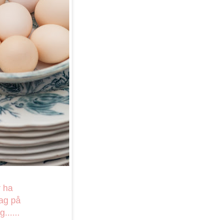
r ha
jag på
.....