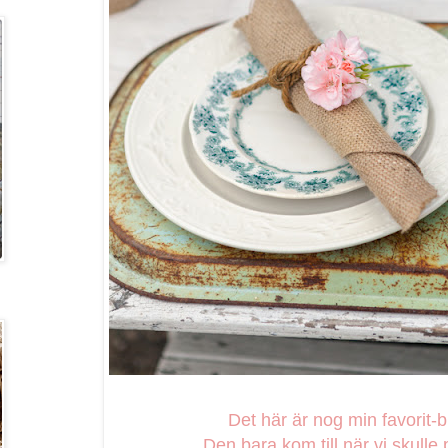
Det här är nog min favorit-bi
Den bara kom till när vi skulle